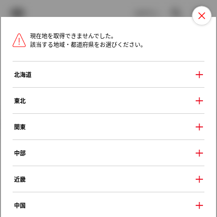
TOYOTA
検索
メニュ
ログイン
現在地を取得できませんでした。
ラインアップ
オーナーサポート
トピックス
該当する地域・都道府県をお選びください。
トヨタ認定中古車
メニュー
北海道
未設定
お気に入り
保存した見積り
閲覧履歴
東北
クルマ情報
関東
中部
トヨタ カムリグラシアセダン
近畿
２．２ Ｇセレクション
1996年（平成8年） 12月発売
中国