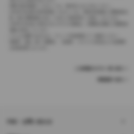
実際の販売価格につきましては、販売店におたずねください。
2004年4月以降の発売車種につきましては、車両本体価格と消費税相当
額（地方消費税額を含む）を含んだ総額表示（内税）となります。
2004年3月以前に発売されたモデルの価格は、消費税込価格と消費税抜
価格が混在しています。
どちらの価格であるかは、グレード詳細画面にてご確認ください。
保険料、税金（除く消費税）、登録料、リサイクル料金などの諸費用
は別途必要となります。
この車種のモデル一覧へ戻る
車種選択へ戻る
FAQ・お問い合わせ