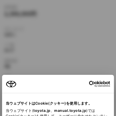
新車価格
2,398,000
ボディタイプ
セダン
ドア数
4ドア
乗車定員
5名
型式
E-SXV20
全長
×
全幅
×
全高
4760
×
1785
×
1420mm
当ウェブサイトはCookie(クッキー)を使用します。
ホイールベース ※1
当ウェブサイト(
toyota.jp
、
manual.toyota.jp
)では
2670mm
Cookie(クッキー)を使用して、ユーザーに合わせたコンテン