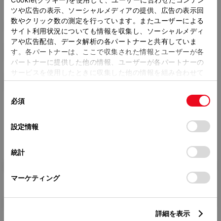
ツや広告の表示、ソーシャルメディアの提供、広告の表示回
トレッド前／後
数やクリック数の測定を行っています。またユーザーによる
1545/1520mm
サイト利用状況についても情報を収集し、ソーシャルメディ
アや広告配信、データ解析の各パートナーと共有していま
室内長
×
室内幅
×
室内高
す。各パートナーは、ここで収集された情報とユーザーが各
1900
×
1480
×
1155mm
パートナーに提供した他の情報、ユーザーが各パートナーの
サービスを使用したときに収集した他の情報を組み合わせて
車両重量
使用することがあります。当ウェブサイトの使用を続行する
1400kg
同
とCookie(クッキー)に同意したこととなります。
必須
意
の
「すべてのCookieを許可」をクリックすることで、お客様の
選
デバイスにすべてのCookie(クッキー)が保存されることに同
設定情報
択
意したことになります。Cookie(クッキー)のオプトアウト、
設定の変更、同意を撤回したりするにあたっては、当社の
統計
「
Cookie（クッキー）情報の取り扱いについて
」をご覧くだ
燃料・性能・詳細スペック
さい。
マーケティング
装備・オプション
詳細を表示