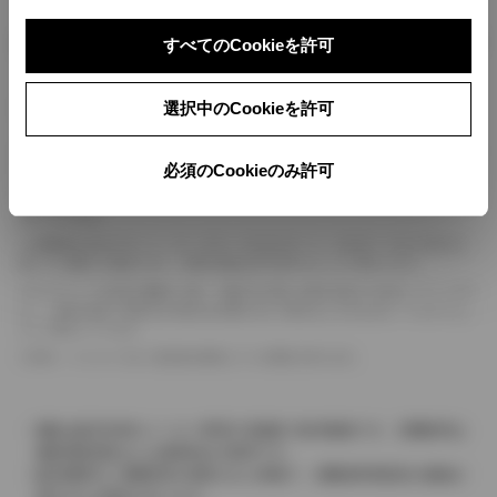
ボディカラー
すべてのCookieを許可
車の種類、仕様により数値が複数ある場合とサスペンション形式などにより、ホイ
選択中のCookieを許可
ールベースが左右で数値が異なる場合がございます。
エンジン仕様により、×2の表記がしてある場合がございます。（ロータリーエンジ
必須のCookieのみ許可
ン）
車の種類、仕様により燃料タンクが二つある場合と異なる燃料タンクが二つある場
合がございます。
燃費表示はWLTCモード、10・15モード又は10モード、JC08モードのいずれかに
基づいた試験上の数値であり、実際の数値は走行条件などにより異なります。
ドライバーが任意で駆動を２輪・４輪を切り替える事が出来る４WDを「パートタイ
ム」、車両の設定で常時又は可変又は切替えを行う事を主とするものを「フルタイム」
として表示しています。
革シートについては一部合皮を使用している場合があります。
価格は販売当時のメーカー希望小売価格で参考価格です。消費税率は
価格情報登録または更新時点の税率です。
販売期間中に消費税率が変更された車種で、消費税率変更前の価格が
表示される場合があります。