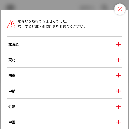
TOYOTA
検索
メニュ
ログイン
現在地を取得できませんでした。
ラインアップ
オーナーサポート
トピックス
該当する地域・都道府県をお選びください。
トヨタ認定中古車
メニュー
北海道
未設定
お気に入り
保存した見積り
閲覧履歴
東北
クルマ情報
関東
中部
トヨタ カローラツーリング
近畿
ハイブリッド Ｘ
2024年（令和6年） 4月発売
中国