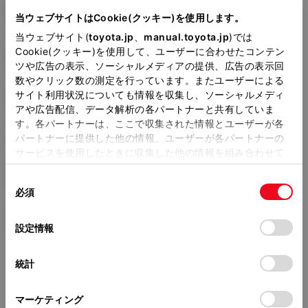
6AA-ZWE219W
当ウェブサイトはCookie(クッキー)を使用します。
当ウェブサイト(
toyota.jp
、
manual.toyota.jp
)では
全長
×
全幅
×
全高
Cookie(クッキー)を使用して、ユーザーに合わせたコンテン
4495
×
1745
×
1460mm
ツや広告の表示、ソーシャルメディアの提供、広告の表示回
数やクリック数の測定を行っています。またユーザーによる
ホイールベース ※1
サイト利用状況についても情報を収集し、ソーシャルメディ
2640mm
アや広告配信、データ解析の各パートナーと共有していま
す。各パートナーは、ここで収集された情報とユーザーが各
トレッド前／後
1530/1540mm
パートナーに提供した他の情報、ユーザーが各パートナーの
サービスを使用したときに収集した他の情報を組み合わせて
室内長
×
室内幅
×
室内高
使用することがあります。当ウェブサイトの使用を続行する
1795
×
1510
×
1160mm
同
とCookie(クッキー)に同意したこととなります。
必須
意
車両重量
の
「すべてのCookieを許可」をクリックすることで、お客様の
1350kg
選
デバイスにすべてのCookie(クッキー)が保存されることに同
設定情報
択
意したことになります。Cookie(クッキー)のオプトアウト、
設定の変更、同意を撤回したりするにあたっては、当社の
統計
「
Cookie（クッキー）情報の取り扱いについて
」をご覧くだ
さい。
マーケティング