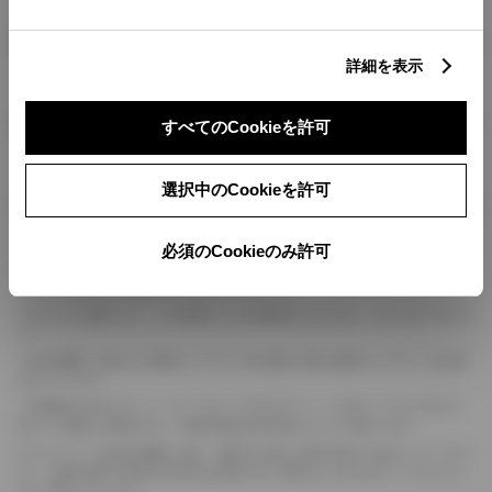
燃料・性能・詳細スペック
詳細を表示
装備・オプション
すべてのCookieを許可
選択中のCookieを許可
ボディカラー
必須のCookieのみ許可
車の種類、仕様により数値が複数ある場合とサスペンション形式などにより、ホイ
ールベースが左右で数値が異なる場合がございます。
エンジン仕様により、×2の表記がしてある場合がございます。（ロータリーエンジ
ン）
車の種類、仕様により燃料タンクが二つある場合と異なる燃料タンクが二つある場
合がございます。
燃費表示はWLTCモード、10・15モード又は10モード、JC08モードのいずれかに
基づいた試験上の数値であり、実際の数値は走行条件などにより異なります。
ドライバーが任意で駆動を２輪・４輪を切り替える事が出来る４WDを「パートタイ
ム」、車両の設定で常時又は可変又は切替えを行う事を主とするものを「フルタイム」
として表示しています。