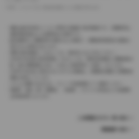
革シートについては一部合皮を使用している場合があります。
価格は販売当時のメーカー希望小売価格で参考価格です。消費税率は
価格情報登録または更新時点の税率です。
販売期間中に消費税率が変更された車種で、消費税率変更前の価格が
表示される場合があります。
実際の販売価格につきましては、販売店におたずねください。
2004年4月以降の発売車種につきましては、車両本体価格と消費税相当
額（地方消費税額を含む）を含んだ総額表示（内税）となります。
2004年3月以前に発売されたモデルの価格は、消費税込価格と消費税抜
価格が混在しています。
どちらの価格であるかは、グレード詳細画面にてご確認ください。
保険料、税金（除く消費税）、登録料、リサイクル料金などの諸費用
は別途必要となります。
この車種のモデル一覧へ戻る
車種選択へ戻る