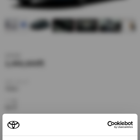
新車価格
2,498,600
ボディタイプ
ワゴン
ドア数
5ドア
乗車定員
5名
型式