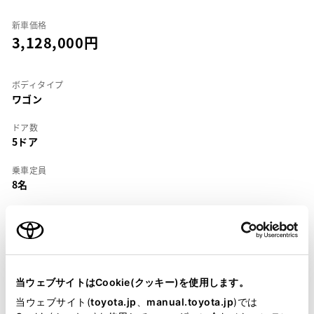
新車価格
3,128,000
ボディタイプ
ワゴン
ドア数
5ドア
乗車定員
8名
型式
E-JZS130G
全長
×
全幅
×
全高
4860
×
1725
×
1550mm
当ウェブサイトはCookie(クッキー)を使用します。
ホイールベース ※1
当ウェブサイト(
toyota.jp
、
manual.toyota.jp
)では
2730mm