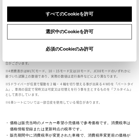
ボディカラー
すべてのCookieを許可
選択中のCookieを許可
車の種類、仕様により数値が複数ある場合とサスペンション形式などにより、ホイ
ールベースが左右で数値が異なる場合がございます。
エンジン仕様により、×2の表記がしてある場合がございます。（ロータリーエンジ
必須のCookieのみ許可
ン）
車の種類、仕様により燃料タンクが二つある場合と異なる燃料タンクが二つある場
合がございます。
燃費表示はWLTCモード、10・15モード又は10モード、JC08モードのいずれかに
基づいた試験上の数値であり、実際の数値は走行条件などにより異なります。
ドライバーが任意で駆動を２輪・４輪を切り替える事が出来る４WDを「パートタイ
ム」、車両の設定で常時又は可変又は切替えを行う事を主とするものを「フルタイム」
として表示しています。
革シートについては一部合皮を使用している場合があります。
価格は販売当時のメーカー希望小売価格で参考価格です。消費税率は
価格情報登録または更新時点の税率です。
販売期間中に消費税率が変更された車種で、消費税率変更前の価格が