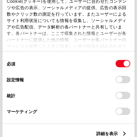
Cookie(クッキー)を使用して、ユーザーに合わせたコンテン
ツや広告の表示、ソーシャルメディアの提供、広告の表示回
トレッド前／後
数やクリック数の測定を行っています。またユーザーによる
1465/1410mm
サイト利用状況についても情報を収集し、ソーシャルメディ
アや広告配信、データ解析の各パートナーと共有していま
室内長
×
室内幅
×
室内高
す。各パートナーは、ここで収集された情報とユーザーが各
2930
×
1475
×
1230mm
パートナーに提供した他の情報、ユーザーが各パートナーの
サービスを使用したときに収集した他の情報を組み合わせて
車両重量
使用することがあります。当ウェブサイトの使用を続行する
1620kg
同
とCookie(クッキー)に同意したこととなります。
必須
意
の
「すべてのCookieを許可」をクリックすることで、お客様の
選
デバイスにすべてのCookie(クッキー)が保存されることに同
設定情報
択
意したことになります。Cookie(クッキー)のオプトアウト、
設定の変更、同意を撤回したりするにあたっては、当社の
統計
「
Cookie（クッキー）情報の取り扱いについて
」をご覧くだ
さい。
燃料・性能・詳細スペック
マーケティング
装備・オプション
詳細を表示