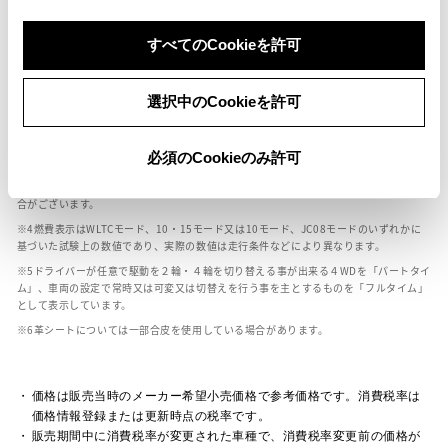
ボディカラー
すべてのCookieを許可
選択中のCookieを許可
車の種類、仕様により数値が複数ある場合とサスペンション形式などにより、ホイ
ールベースが左右で数値が異なる場合がございます。
エンジン仕様により、×2の表記がしてある場合がございます。（ロータリーエンジ
必須のCookieのみ許可
ン）
車の種類、仕様により燃料タンクが二つある場合と異なる燃料タンクが二つある場
合がございます。
燃費表示はWLTCモード、10・15モード又は10モード、JC08モードのいずれかに
基づいた試験上の数値であり、実際の数値は走行条件などにより異なります。
ドライバーが任意で駆動を２輪・４輪を切り替える事が出来る４WDを「パートタイ
ム」、車両の設定で常時又は可変又は切替えを行う事を主とするものを「フルタイム」
として表示しています。
革シートについては一部合皮を使用している場合があります。
価格は販売当時のメーカー希望小売価格で参考価格です。消費税率は
価格情報登録または更新時点の税率です。
販売期間中に消費税率が変更された車種で、消費税率変更前の価格が