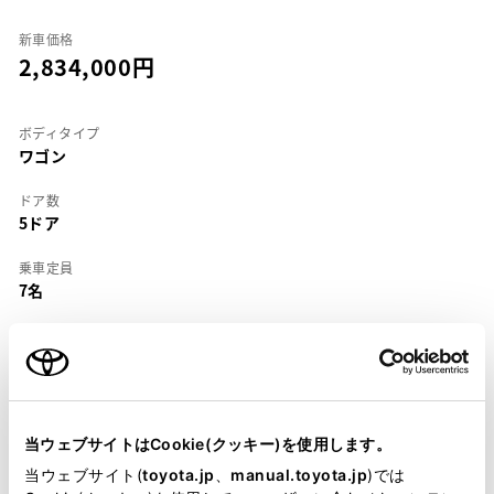
新車価格
2,834,000
ボディタイプ
ワゴン
ドア数
5ドア
乗車定員
7名
型式
Q-LS130W
全長
×
全幅
×
全高
4860
×
1725
×
1515mm
当ウェブサイトはCookie(クッキー)を使用します。
ホイールベース ※1
当ウェブサイト(
toyota.jp
、
manual.toyota.jp
)では
2730mm