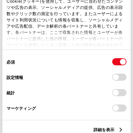
Cookie(クッキー)を使用して、ユーザーに合わせたコンテン
ツや広告の表示、ソーシャルメディアの提供、広告の表示回
トレッド前／後
数やクリック数の測定を行っています。またユーザーによる
1455/1400mm
サイト利用状況についても情報を収集し、ソーシャルメディ
アや広告配信、データ解析の各パートナーと共有していま
室内長
×
室内幅
×
室内高
す。各パートナーは、ここで収集された情報とユーザーが各
2930
×
1475
×
1230mm
パートナーに提供した他の情報、ユーザーが各パートナーの
サービスを使用したときに収集した他の情報を組み合わせて
車両重量
使用することがあります。当ウェブサイトの使用を続行する
1610kg
同
とCookie(クッキー)に同意したこととなります。
必須
意
の
「すべてのCookieを許可」をクリックすることで、お客様の
選
デバイスにすべてのCookie(クッキー)が保存されることに同
設定情報
択
意したことになります。Cookie(クッキー)のオプトアウト、
設定の変更、同意を撤回したりするにあたっては、当社の
統計
「
Cookie（クッキー）情報の取り扱いについて
」をご覧くだ
さい。
燃料・性能・詳細スペック
マーケティング
装備・オプション
詳細を表示