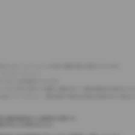
式などにより、ホイールベースが左右で数値が異なる場合がございます。
（ロータリーエンジン）
タンクが二つある場合がございます。
C08モードのいずれかに基づいた試験上の数値であり、実際の数値は走行条件などに
４WDを「パートタイム」、車両の設定で常時又は可変又は切替えを行う事を主
率は価格情報登録または更新時点の税率です。
格が表示される場合があります。