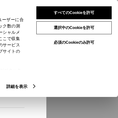
検索
メニュー
ログイン
すべてのCookieを許可
、ユーザーに合
ック数の測
選択中のCookieを許可
ーシャルメ
ここで収集
必須のCookieのみ許可
メニュー
のサービス
ブサイトの
域
未設定
ie(クッキ
、設定の変
扱いについ
クルマ情報
詳細を表示
ーン