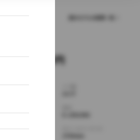
歴代モデルの燃費一覧
新車価格
3,240,000
ボディタイプ
ドア数
ワゴン
5ドア
乗車定員
型式
8名
E-JZS130G
全長
×
全幅
×
全高
ホイールベース ※1
4860
×
1725
×
2730mm