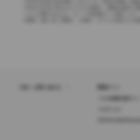
2004年4月以降の発売車種につきましては、車両本体価格と消
2004年3月以前に発売されたモデルの価格は、消費税込価格と
どちらの価格であるかは、グレード詳細画面にてご確認ください
保険料、税金（除く消費税）、登録料、リサイクル料金などの諸
FAQ・お問い合わせ
関連サイト
トヨタ自動車企業サイ
トヨタイムズ
TOYOTA GAZOO Raci