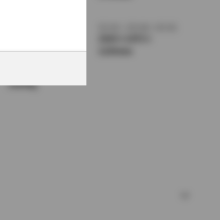
1550mm
トレッド前／後
室内長
×
室内幅
×
室内高
1465/1410mm
2930
×
1475
×
1230mm
車両重量
1620kg