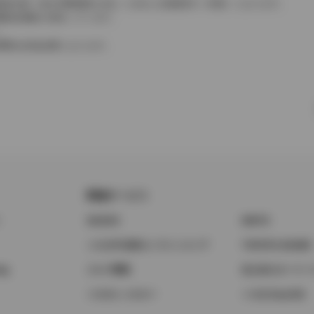
費税相当額（地方消費税額を含む）を含んだ総額表示（内税）となります。
消費税抜価格が混在しています。
。
費用は別途必要となります。
関連サービス
ト
GAZOO
KINTO
トヨタ中古車オンラインストア
TOYOTA SHARE
ng
クルマ買取
法人向けカーリー
トヨタレンタカー
トヨタのau/UQ