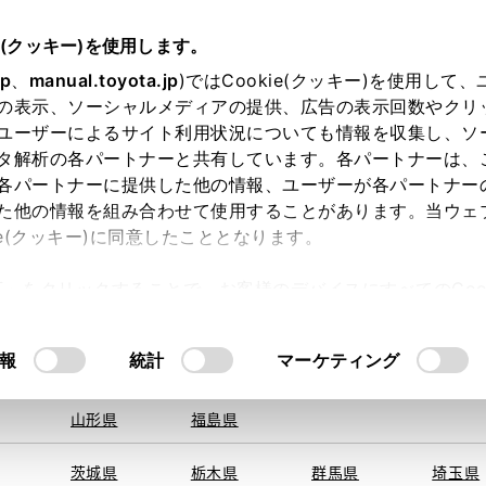
e(クッキー)を使用します。
jp
、
manual.toyota.jp
)ではCookie(クッキー)を使用して
の表示、ソーシャルメディアの提供、広告の表示回数やクリ
ユーザーによるサイト利用状況についても情報を収集し、ソ
地を取得できませんでした。
タ解析の各パートナーと共有しています。各パートナーは、
する地域・都道府県をお選びください。
各パートナーに提供した他の情報、ユーザーが各パートナー
た他の情報を組み合わせて使用することがあります。当ウェ
オンライン購入
お気に入り
保存した見積り
閲覧履歴
お住まいの地
ie(クッキー)に同意したこととなります。
旭川
釧路
札幌
帯広
許可」をクリックすることで、お客様のデバイスにすべてのCook
函館
北見
室蘭、苫小
意したことになります。Cookie(クッキー)のオプトアウト
牧、
ひだか
るにあたっては、当社の「
Cookie（クッキー）情報の取り
モデル・年式
・グレード
の選択
報
統計
マーケティング
青森県
岩手県
宮城県
秋田県
山形県
福島県
ーションワゴン
ロイヤルサル
茨城県
栃木県
群馬県
埼玉県