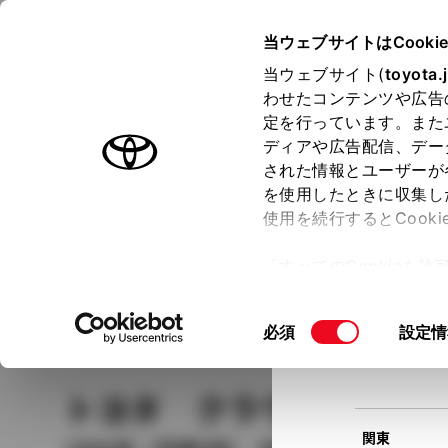
TOYOTA
当ウェブサイトはCooki
当ウェブサイト(
toyota.
わせたコンテンツや広告
ラインアップ
オーナーサポート
トピックス
定を行っています。また
現在
ディアや広告配信、デー
トヨタ認定中古車
該当
された情報とユーザーが
を使用したときに収集し
中古車を探す
トヨタ認定中古車の魅力
3つの買い方
使用を続行するとCook
北海道
「すべてのCookieを
ー)が保存されることに同
更、同意を撤回したりす
車種
の選択
同
必須
設定情
て
」をご覧ください。
東北
意
の
トヨタ クラウン・ステ
選
択
関東