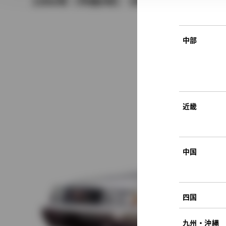
1996年（平成8年） 9月発売
中部
近畿
中国
四国
九州・沖縄