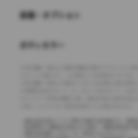
装備・オプション
ボディカラー
車の種類、仕様により数値が複数ある場合とサスペンション形
エンジン仕様により、×2の表記がしてある場合がございます。
車の種類、仕様により燃料タンクが二つある場合と異なる燃料
燃費表示はWLTCモード、10・15モード又は10モード、J
ドライバーが任意で駆動を２輪・４輪を切り替える事が出来る
革シートについては一部合皮を使用している場合があります。
価格は販売当時のメーカー希望小売価格で参考価格です。消費税
販売期間中に消費税率が変更された車種で、消費税率変更前の価
実際の販売価格につきましては、販売店におたずねください。