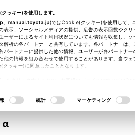
e(クッキー)を使用します。
jp
、
manual.toyota.jp
)ではCookie(クッキー)を使用して
の表示、ソーシャルメディアの提供、広告の表示回数やクリ
ユーザーによるサイト利用状況についても情報を収集し、ソ
タ解析の各パートナーと共有しています。各パートナーは、
各パートナーに提供した他の情報、ユーザーが各パートナー
た他の情報を組み合わせて使用することがあります。当ウェ
オンライン購入
お気に入り
保存した見積り
閲覧履歴
お住まいの地
ie(クッキー)に同意したこととなります。
許可」をクリックすることで、お客様のデバイスにすべてのCook
意したことになります。Cookie(クッキー)のオプトアウト
るにあたっては、当社の「
Cookie（クッキー）情報の取り
モデル・年式
・グレード
の選択
報
統計
マーケティング
α