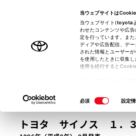
TOYOTA
当ウェブサイトはCooki
当ウェブサイト(
toyota.
わせたコンテンツや広告
ラインアップ
オーナーサポート
トピックス
定を行っています。また
ディアや広告配信、デー
トヨタ認定中古車
された情報とユーザーが
を使用したときに収集し
中古車を探す
トヨタ認定中古車の魅力
3つの買い方
使用を続行するとCook
「すべてのCookieを
ー)が保存されることに同
更、同意を撤回したりす
車種
の選択
同
必須
設定情
て
」をご覧ください。
意
の
トヨタ サイノス
１．３
選
択