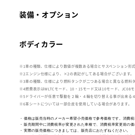
装備・オプション
ボディカラー
車の種類、仕様により数値が複数ある場合とサスペンション形
エンジン仕様により、×2の表記がしてある場合がございます。
車の種類、仕様により燃料タンクが二つある場合と異なる燃料
燃費表示はWLTCモード、10・15モード又は10モード、J
ドライバーが任意で駆動を２輪・４輪を切り替える事が出来る
革シートについては一部合皮を使用している場合があります。
価格は販売当時のメーカー希望小売価格で参考価格です。消費税
販売期間中に消費税率が変更された車種で、消費税率変更前の価
実際の販売価格につきましては、販売店におたずねください。