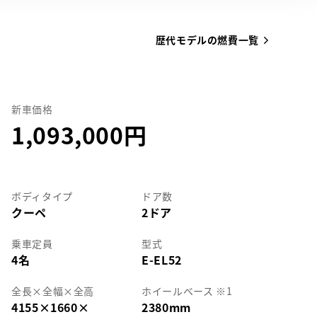
歴代モデルの燃費一覧
新車価格
1,093,000
ボディタイプ
ドア数
クーペ
2ドア
乗車定員
型式
4名
E-EL52
全長
×
全幅
×
全高
ホイールベース ※1
4155
×
1660
×
2380mm