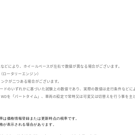
式などにより、ホイールベースが左右で数値が異なる場合がございます。
（ロータリーエンジン）
タンクが二つある場合がございます。
C08モードのいずれかに基づいた試験上の数値であり、実際の数値は走行条件などに
４WDを「パートタイム」、車両の設定で常時又は可変又は切替えを行う事を主
率は価格情報登録または更新時点の税率です。
格が表示される場合があります。