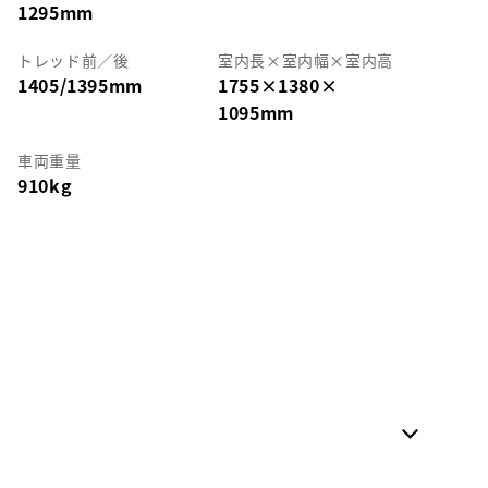
1295mm
トレッド前／後
室内長
×
室内幅
×
室内高
1405/1395mm
1755
×
1380
×
1095mm
車両重量
910kg