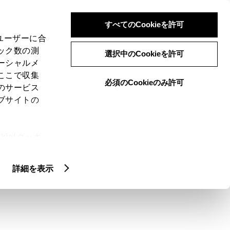
検索
メニュー
ログイン
すべてのCookieを許可
、ユーザーに合
ック数の測
選択中のCookieを許可
ーシャルメ
ここで収集
必須のCookieのみ許可
メニュー
のサービス
ブサイトの
域
未設定
ie(クッキ
、設定の変
扱いについ
クルマ情報
詳細を表示