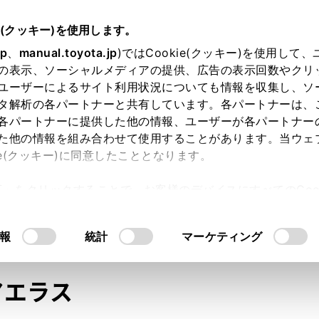
e(クッキー)を使用します。
jp
、
manual.toyota.jp
)ではCookie(クッキー)を使用して
の表示、ソーシャルメディアの提供、広告の表示回数やクリ
ユーザーによるサイト利用状況についても情報を収集し、ソ
タ解析の各パートナーと共有しています。各パートナーは、
各パートナーに提供した他の情報、ユーザーが各パートナー
た他の情報を組み合わせて使用することがあります。当ウェ
オンライン購入
お気に入り
保存した見積り
閲覧履歴
お住まいの地
ie(クッキー)に同意したこととなります。
許可」をクリックすることで、お客様のデバイスにすべてのCook
意したことになります。Cookie(クッキー)のオプトアウト
るにあたっては、当社の「
Cookie（クッキー）情報の取り
モデル・年式
・グレード
の選択
報
統計
マーケティング
アエラス