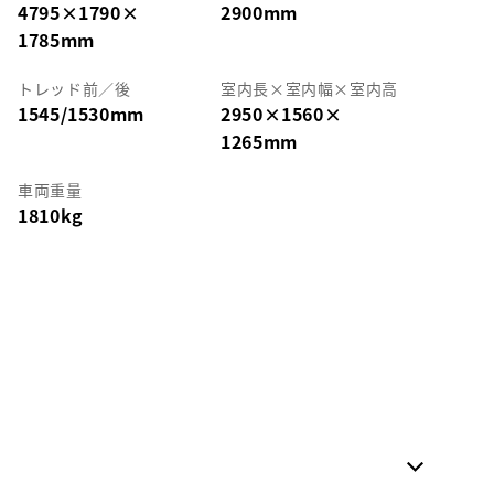
4795
×
1790
×
2900mm
1785mm
トレッド前／後
室内長
×
室内幅
×
室内高
1545/1530mm
2950
×
1560
×
1265mm
車両重量
1810kg