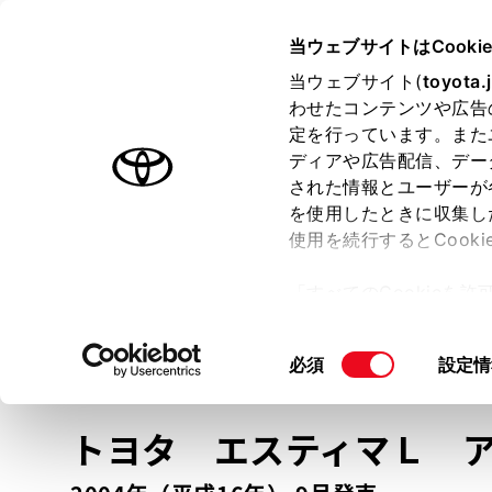
TOYOTA
当ウェブサイトはCooki
当ウェブサイト(
toyota.
わせたコンテンツや広告
ラインアップ
オーナーサポート
トピックス
定を行っています。また
ディアや広告配信、デー
トヨタ認定中古車
された情報とユーザーが
を使用したときに収集し
中古車を探す
トヨタ認定中古車の魅力
3つの買い方
使用を続行するとCook
「すべてのCookieを
ー)が保存されることに同
更、同意を撤回したりす
車種
の選択
同
必須
設定情
て
」をご覧ください。
意
の
トヨタ エスティマＬ
選
択