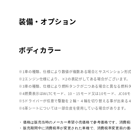
装備・オプション
ボディカラー
車の種類、仕様により数値が複数ある場合とサスペンション形
エンジン仕様により、×2の表記がしてある場合がございます。
車の種類、仕様により燃料タンクが二つある場合と異なる燃料
燃費表示はWLTCモード、10・15モード又は10モード、J
ドライバーが任意で駆動を２輪・４輪を切り替える事が出来る
革シートについては一部合皮を使用している場合があります。
価格は販売当時のメーカー希望小売価格で参考価格です。消費税
販売期間中に消費税率が変更された車種で、消費税率変更前の価