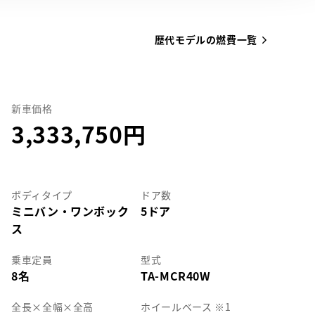
歴代モデルの燃費一覧
新車価格
3,333,750
ボディタイプ
ドア数
ミニバン・ワンボック
5ドア
ス
乗車定員
型式
8名
TA-MCR40W
全長
×
全幅
×
全高
ホイールベース ※1