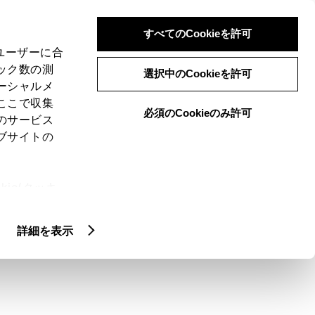
検索
メニュー
ログイン
すべてのCookieを許可
、ユーザーに合
ック数の測
選択中のCookieを許可
ーシャルメ
ここで収集
必須のCookieのみ許可
メニュー
のサービス
ブサイトの
域
未設定
ie(クッキ
、設定の変
扱いについ
クルマ情報
詳細を表示