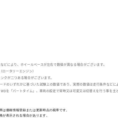
式などにより、ホイールベースが左右で数値が異なる場合がございます。
（ロータリーエンジン）
タンクが二つある場合がございます。
C08モードのいずれかに基づいた試験上の数値であり、実際の数値は走行条件などに
４WDを「パートタイム」、車両の設定で常時又は可変又は切替えを行う事を主
率は価格情報登録または更新時点の税率です。
格が表示される場合があります。