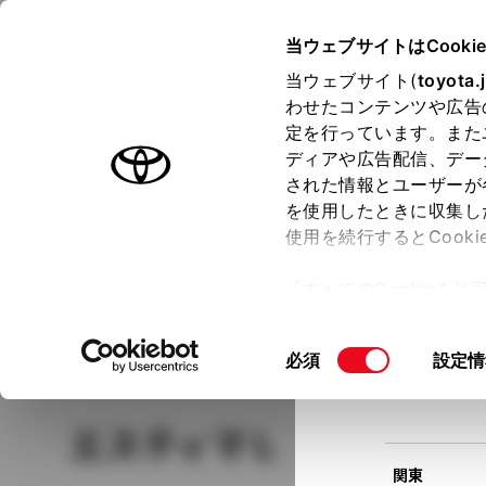
TOYOTA
当ウェブサイトはCooki
当ウェブサイト(
toyota.
わせたコンテンツや広告
ラインアップ
オーナーサポート
トピックス
定を行っています。また
現在
ディアや広告配信、デー
トヨタ認定中古車
該当
された情報とユーザーが
を使用したときに収集し
中古車を探す
トヨタ認定中古車の魅力
3つの買い方
使用を続行するとCook
北海道
「すべてのCookieを
ー)が保存されることに同
更、同意を撤回したりす
車種
の選択
同
必須
設定情
て
」をご覧ください。
東北
意
の
エスティマＬ
選
択
関東