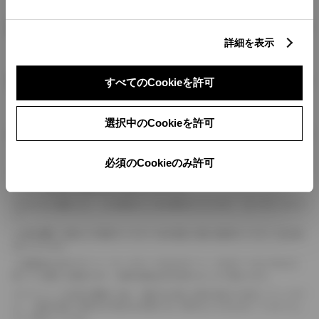
燃料・性能・詳細スペック
詳細を表示
装備・オプション
すべてのCookieを許可
選択中のCookieを許可
ボディカラー
必須のCookieのみ許可
車の種類、仕様により数値が複数ある場合とサスペンション形式などにより、ホイ
ールベースが左右で数値が異なる場合がございます。
エンジン仕様により、×2の表記がしてある場合がございます。（ロータリーエンジ
ン）
車の種類、仕様により燃料タンクが二つある場合と異なる燃料タンクが二つある場
合がございます。
燃費表示はWLTCモード、10・15モード又は10モード、JC08モードのいずれかに
基づいた試験上の数値であり、実際の数値は走行条件などにより異なります。
ドライバーが任意で駆動を２輪・４輪を切り替える事が出来る４WDを「パートタイ
ム」、車両の設定で常時又は可変又は切替えを行う事を主とするものを「フルタイム」
として表示しています。