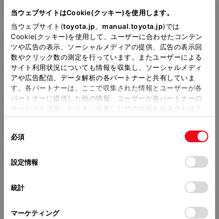
DBA-GRX130
当ウェブサイトはCookie(クッキー)を使用します。
当ウェブサイト(
toyota.jp
、
manual.toyota.jp
)では
全長
×
全幅
×
全高
Cookie(クッキー)を使用して、ユーザーに合わせたコンテン
4770
×
1795
×
1435mm
ツや広告の表示、ソーシャルメディアの提供、広告の表示回
数やクリック数の測定を行っています。またユーザーによる
ホイールベース ※1
サイト利用状況についても情報を収集し、ソーシャルメディ
2850mm
アや広告配信、データ解析の各パートナーと共有していま
す。各パートナーは、ここで収集された情報とユーザーが各
トレッド前／後
1545/1545mm
パートナーに提供した他の情報、ユーザーが各パートナーの
サービスを使用したときに収集した他の情報を組み合わせて
室内長
×
室内幅
×
室内高
使用することがあります。当ウェブサイトの使用を続行する
1975
×
1500
×
1170mm
同
とCookie(クッキー)に同意したこととなります。
必須
意
車両重量
の
「すべてのCookieを許可」をクリックすることで、お客様の
1510kg
選
デバイスにすべてのCookie(クッキー)が保存されることに同
設定情報
択
意したことになります。Cookie(クッキー)のオプトアウト、
設定の変更、同意を撤回したりするにあたっては、当社の
統計
「
Cookie（クッキー）情報の取り扱いについて
」をご覧くだ
さい。
マーケティング