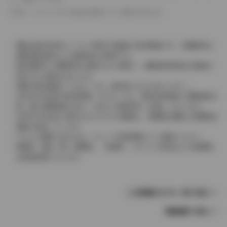
革シートについては一部合皮を使用している場合があります。
価格は販売当時のメーカー希望小売価格で参考価格です。消費税率は
価格情報登録または更新時点の税率です。
販売期間中に消費税率が変更された車種で、消費税率変更前の価格が
表示される場合があります。
実際の販売価格につきましては、販売店におたずねください。
2004年4月以降の発売車種につきましては、車両本体価格と消費税相当
額（地方消費税額を含む）を含んだ総額表示（内税）となります。
2004年3月以前に発売されたモデルの価格は、消費税込価格と消費税抜
価格が混在しています。
どちらの価格であるかは、グレード詳細画面にてご確認ください。
保険料、税金（除く消費税）、登録料、リサイクル料金などの諸費用
は別途必要となります。
この車種のモデル一覧へ戻る
車種選択へ戻る