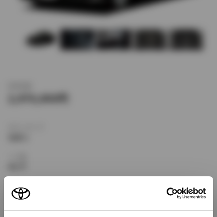
新車価格
2,970,000
ボディタイプ
セダン
ドア数
4ドア
乗車定員
5名
型式