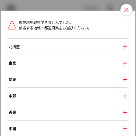
TOYOTA
検索
メニュ
ログイン
現在地を取得できませんでした。
ラインアップ
オーナーサポート
トピックス
該当する地域・都道府県をお選びください。
トヨタ認定中古車
メニュー
北海道
未設定
お気に入り
保存した見積り
閲覧履歴
東北
クルマ情報
関東
中部
トヨタ マークＸ
近畿
２５０Ｇ
2019年（令和元年） 10月発売
中国