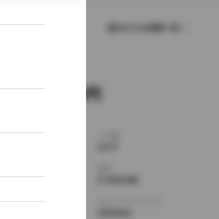
歴代モデルの燃費一覧
新車価格
2,150,000
ボディタイプ
ドア数
ワゴン
5ドア
乗車定員
型式
5名
E-SXV15W
全長
×
全幅
×
全高
ホイールベース ※1
4830
×
1770
×
2620mm