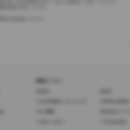
費税相当額（地方消費税額を含む）を含んだ総額表示（内税）となります。
消費税抜価格が混在しています。
。
費用は別途必要となります。
関連サービス
ト
GAZOO
KINTO
トヨタ中古車オンラインストア
TOYOTA SHARE
ng
クルマ買取
法人向けカーリー
トヨタレンタカー
トヨタのau/UQ