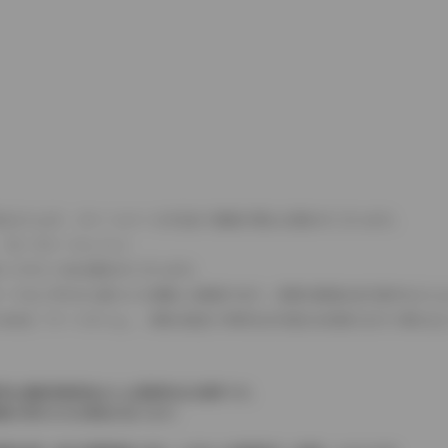
式などにより、ホイールベースが左右で数値が異なる場合がございます。
（ロータリーエンジン）
タンクが二つある場合がございます。
C08モードのいずれかに基づいた試験上の数値であり、実際の数値は走行条件などに
４WDを「パートタイム」、車両の設定で常時又は可変又は切替えを行う事を主
率は価格情報登録または更新時点の税率です。
格が表示される場合があります。