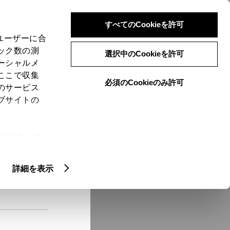
検索
メニュー
ログイン
すべてのCookieを許可
、ユーザーに合
ック数の測
選択中のCookieを許可
ーシャルメ
ここで収集
必須のCookieのみ許可
メニュー
のサービス
ブサイトの
域
未設定
ie(クッキ
、設定の変
扱いについ
クルマ情報
詳細を表示