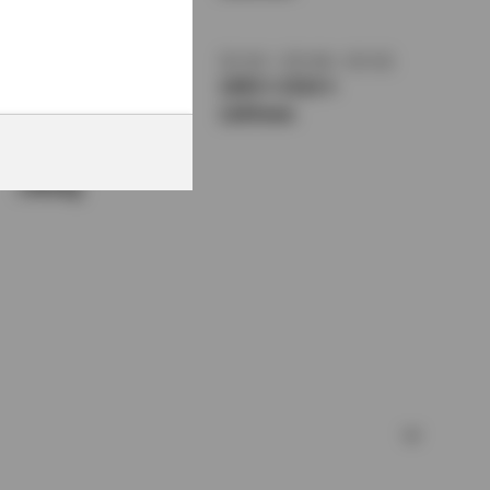
1475mm
トレッド前／後
室内長
×
室内幅
×
室内高
1545/1500mm
1850
×
1510
×
1205mm
車両重量
1460kg