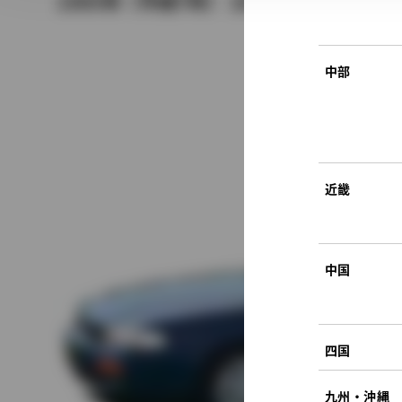
1995年（平成7年） 10月発売
中部
近畿
中国
四国
九州・沖縄