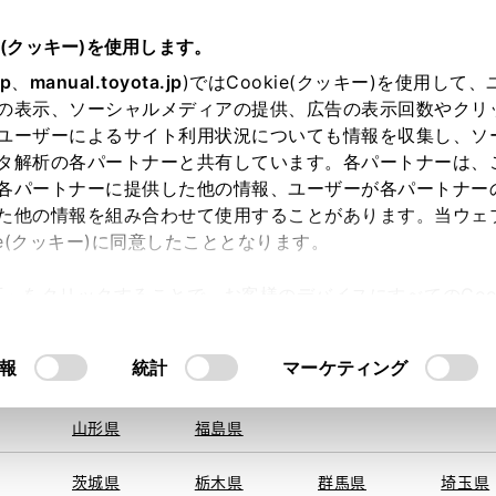
e(クッキー)を使用します。
jp
、
manual.toyota.jp
)ではCookie(クッキー)を使用して
の表示、ソーシャルメディアの提供、広告の表示回数やクリ
ユーザーによるサイト利用状況についても情報を収集し、ソ
地を取得できませんでした。
タ解析の各パートナーと共有しています。各パートナーは、
する地域・都道府県をお選びください。
各パートナーに提供した他の情報、ユーザーが各パートナー
た他の情報を組み合わせて使用することがあります。当ウェ
オンライン購入
お気に入り
保存した見積り
閲覧履歴
お住まいの地
ie(クッキー)に同意したこととなります。
旭川
釧路
札幌
帯広
許可」をクリックすることで、お客様のデバイスにすべてのCook
函館
北見
室蘭、苫小
意したことになります。Cookie(クッキー)のオプトアウト
牧、
ひだか
るにあたっては、当社の「
Cookie（クッキー）情報の取り
モデル・年式
・グレード
の選択
報
統計
マーケティング
青森県
岩手県
宮城県
秋田県
山形県
福島県
ションワゴン
２．２
茨城県
栃木県
群馬県
埼玉県