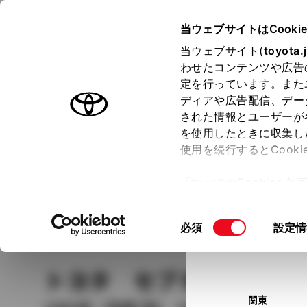
TOYOTA
当ウェブサイトはCooki
当ウェブサイト(
toyota.
わせたコンテンツや広告
ラインアップ
オーナーサポート
トピックス
定を行っています。また
現在
ディアや広告配信、デー
トヨタ認定中古車
該当
された情報とユーザーが
を使用したときに収集し
中古車を探す
トヨタ認定中古車の魅力
3つの買い方
使用を続行するとCook
北海道
「すべてのCookieを
ー)が保存されることに同
更、同意を撤回したりす
車種
の選択
同
必須
設定情
て
」をご覧ください。
東北
意
の
トヨタ セプターステー
選
択
関東