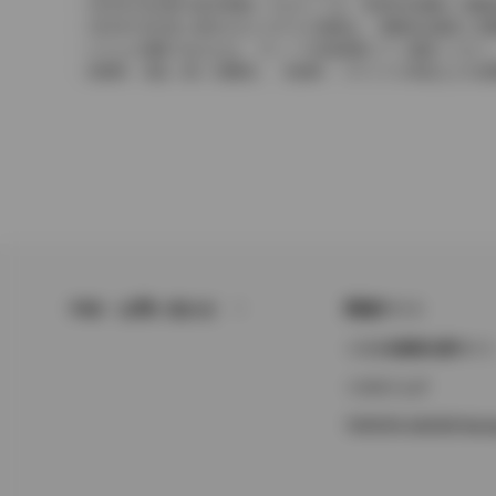
2004年4月以降の発売車種につきましては、車両本体価格と消
2004年3月以前に発売されたモデルの価格は、消費税込価格と
どちらの価格であるかは、グレード詳細画面にてご確認ください
保険料、税金（除く消費税）、登録料、リサイクル料金などの諸
FAQ・お問い合わせ
関連サイト
トヨタ自動車企業サイ
トヨタイムズ
TOYOTA GAZOO Raci