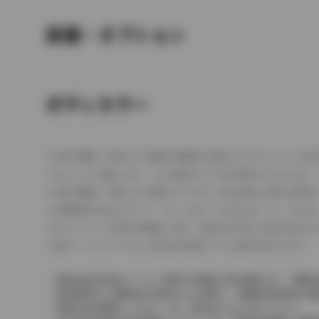
装備・オプション
ボディカラー
車の種類、仕様により数値が複数ある場合とサスペンション形
エンジン仕様により、×2の表記がしてある場合がございます。
車の種類、仕様により燃料タンクが二つある場合と異なる燃料
燃費表示はWLTCモード、10・15モード又は10モード、J
ドライバーが任意で駆動を２輪・４輪を切り替える事が出来る
革シートについては一部合皮を使用している場合があります。
価格は販売当時のメーカー希望小売価格で参考価格です。消費税
販売期間中に消費税率が変更された車種で、消費税率変更前の価
実際の販売価格につきましては、販売店におたずねください。