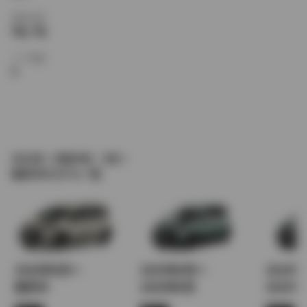
乗車定員
5名,7名
ドア枚数
5
2022年（令和4年） 8月～
販売中のモデル一覧
2026年8月～
2025年8月～
2024
販売中
2026年8月
2025年