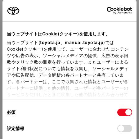
当ウェブサイトはCookie(クッキー)を使用します。
シエンタのモデル一覧に戻る
当ウェブサイト(
toyota.jp
、
manual.toyota.jp
)では
Cookie(クッキー)を使用して、ユーザーに合わせたコンテン
ツや広告の表示、ソーシャルメディアの提供、広告の表示回
14.0〜22.8 km/L
WLTC
数やクリック数の測定を行っています。またユーザーによる
サイト利用状況についても情報を収集し、ソーシャルメディ
アや広告配信、データ解析の各パートナーと共有していま
市街地モード
す。各パートナーは、ここで収集された情報とユーザーが各
10.3 km/L
パートナーに提供した他の情報、ユーザーが各パートナーの
サービスを使用したときに収集した他の情報を組み合わせて
郊外モード
使用することがあります。当ウェブサイトの使用を続行する
15.1 km/L
同
とCookie(クッキー)に同意したこととなります。
必須
意
高速道路モード
の
「すべてのCookieを許可」をクリックすることで、お客様の
15.7 km/L
選
デバイスにすべてのCookie(クッキー)が保存されることに同
設定情報
択
意したことになります。Cookie(クッキー)のオプトアウト、