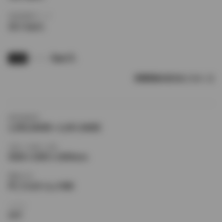
高速道路モード
20.3 km/L
- - - km/L
JC08
燃費情報の見方はこちら
新車価格帯
1,950,000円〜3,397,900円
全長×全幅×全高
4260×1695×1695mm
駆動方式
FF,フルタイム４WD
シフト
CVT