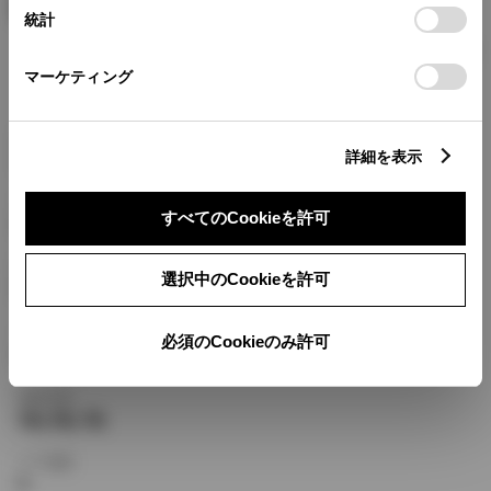
15.2〜28.8 km/L
設定の変更、同意を撤回したりするにあたっては、当社の
JC08
統計
「
Cookie（クッキー）情報の取り扱いについて
」をご覧くだ
さい。
燃費情報の見方はこちら
マーケティング
新車価格帯
詳細を表示
1,689,709円〜2,580,000円
全長×全幅×全高
すべてのCookieを許可
4260×1695×1695mm
駆動方式
選択中のCookieを許可
FF,フルタイム４WD
シフト
必須のCookieのみ許可
CVT
乗車定員
5名,6名,7名
ドア枚数
5