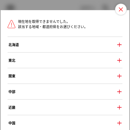
TOYOTA
検索
メニュ
ログイン
現在地を取得できませんでした。
ラインアップ
オーナーサポート
トピックス
該当する地域・都道府県をお選びください。
トヨタ認定中古車
メニュー
北海道
未設定
お気に入り
保存した見積り
閲覧履歴
東北
関東
トヨタの車種情報：歴代のモデル別燃費情
報
中部
シエンタの燃費情報
近畿
2022年（令和4年） 8月 ～
中国
販売中