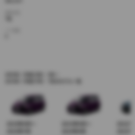
4AT,CVT
乗車定員
7名
ドア枚数
5
2003年（平成15年） 9月～
2015年（平成27年） 7月のモデル一覧
2014年4月～
2013年9月～
2012
2015年7月
2014年4月
2013年