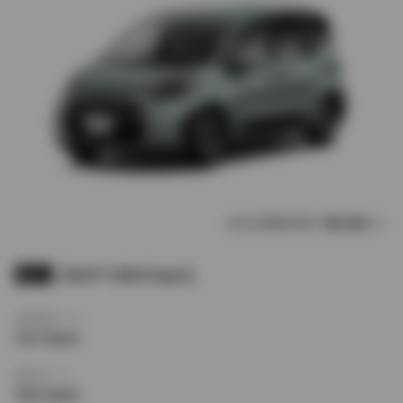
シエンタのモデル一覧に戻る
18.0〜28.8 km/L
WLTC
市街地モード
14.3 km/L
郊外モード
18.6 km/L