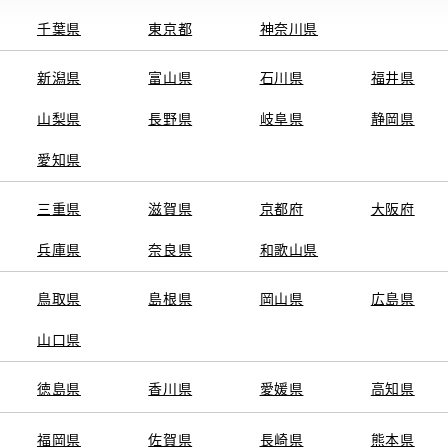
千葉県
東京都
神奈川県
電話番号
0
電話
新潟県
富山県
石川県
福井県
平日
：09:
営業時間
山梨県
長野県
岐阜県
静岡県
土曜日
：09:
日曜日
：09:
愛知県
祝日
：09:
三重県
滋賀県
京都府
大阪府
月曜定休日
定休日
兵庫県
奈良県
和歌山県
く場合もご
参照くださ
鳥取県
島根県
岡山県
広島県
※営業時間は状況に
山口県
徳島県
香川県
愛媛県
高知県
施設情報・
AED
サービス
福岡県
佐賀県
長崎県
熊本県