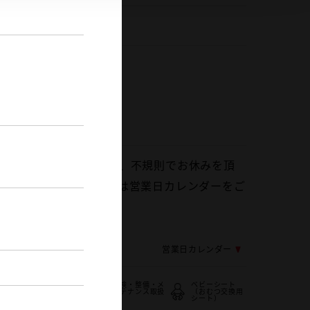
297-74-8111
30～17:30
30～18:00
30～18:00
30～18:00
を基本としておりますが、不規則でお休みを頂
ざいます。定休日の詳細は営業日カレンダーをご
い。
応じ変更する場合がございます
営業日カレンダー
車検・整備・メ
ベビーシート
バリアフリー/
ンテナンス取扱
（おむつ交換用
フラットフロア
店
シート）