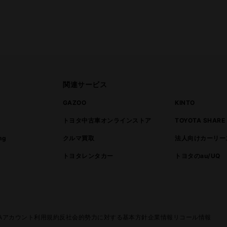
関連サービス
ト
GAZOO
KINTO
トヨタ中古車オンラインストア
TOYOTA SHARE
ng
クルマ買取
法人向けカーリー
トヨタレンタカー
トヨタのau/UQ
TAアカウント利用規約
反社会的勢力に対する基本方針
企業情報
リコール情報