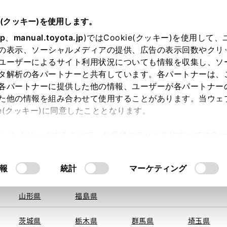
e(クッキー)を使用します。
jp
、
manual.toyota.jp
)ではCookie(クッキー)を使用して
の表示、ソーシャルメディアの提供、広告の表示回数やクリ
ユーザーによるサイト利用状況についても情報を収集し、ソ
を取得できませんでした。
タ解析の各パートナーと共有しています。各パートナーは、
る地域・都道府県をお選びください。
各パートナーに提供した他の情報、ユーザーが各パートナー
た他の情報を組み合わせて使用することがあります。当ウェ
い方
オンライン購入
お気に入り
保存した見積り
ie(クッキー)に同意したこととなります。
旭川
釧路
札幌
帯広
許可」をクリックすることで、お客様のデバイスにすべてのCook
函館
北見
室蘭、苫小
意したことになります。Cookie(クッキー)のオプトアウト
牧、
ひだか
るにあたっては、当社の「
Cookie（クッキー）情報の取り
報
統計
マーケティング
青森県
岩手県
宮城県
秋田県
山形県
福島県
〒302-0
住所
茨城県
栃木県
群馬県
埼玉県