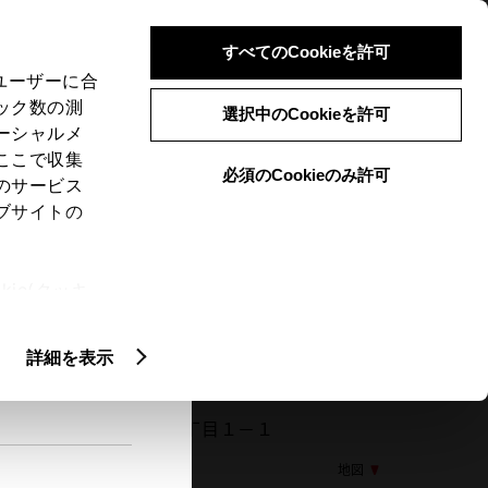
検索
メニュー
ログイン
すべてのCookieを許可
、ユーザーに合
ック数の測
選択中のCookieを許可
ーシャルメ
ここで収集
必須のCookieのみ許可
メニュー
のサービス
ブサイトの
閲覧履歴
お住まいの地域
未設定
ie(クッキ
、設定の変
扱いについ
詳細を表示
015 茨城県取手市井野台４丁目１－１
地図