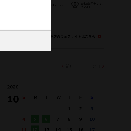
/
介助専門士のい
キッズコーナー
G-Station
るお店
この販売店のウェブサイトはこちら
前月
翌月