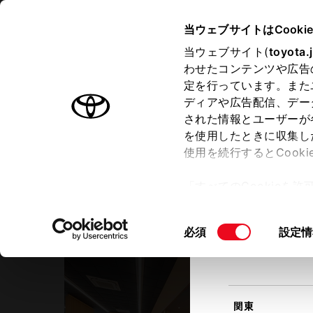
TOYOTA
当ウェブサイトはCooki
当ウェブサイト(
toyota.
わせたコンテンツや広告
ラインアップ
オーナーサポート
トピックス
定を行っています。また
現在地
ディアや広告配信、デー
トヨタ認定中古車
該当す
された情報とユーザーが
を使用したときに収集し
中古車を探す
トヨタ認定中古車の魅力
3つの買
使用を続行するとCook
北海道
「すべてのCookieを
ー)が保存されることに同
茨城トヨペット
更、同意を撤回したりす
６号取手店
同
必須
設定情
て
」をご覧ください。
東北
意
の
選
択
関東