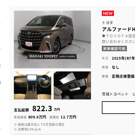
トヨタ
アルファード
◆ＴＯＹＯＴＡ認
問い合わせくださ
2025年(R7年
年式
なし
修復
定期点検整備
整備
茨城トヨペット 
822.3
万円
支払総額
809.6万円
12.7万円
車両価格
諸費用
※ 価格は展示店にて8月登録の場合
※ 消費税10％込み