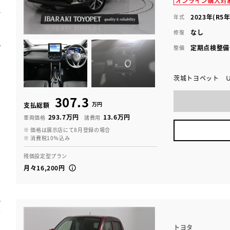
2023年(R5年
年式
なし
修復
定期点検整備
整備
茨城トヨペット 
307.3
万円
支払総額
293.7万円
13.6万円
車両価格
諸費用
※ 価格は展示店にて8月登録の場合
※ 消費税10％込み
残価設定型プラン
月々16,200円
トヨタ