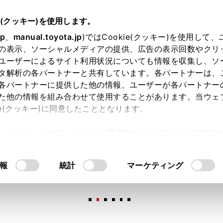
e(クッキー)を使用します。
jp
、
manual.toyota.jp
)ではCookie(クッキー)を使用して
の表示、ソーシャルメディアの提供、広告の表示回数やクリ
ユーザーによるサイト利用状況についても情報を収集し、ソ
タ解析の各パートナーと共有しています。各パートナーは、
各パートナーに提供した他の情報、ユーザーが各パートナー
た他の情報を組み合わせて使用することがあります。当ウェ
オンライン購入
お気に入り
保存した見積り
閲覧履歴
お住まいの地
ie(クッキー)に同意したこととなります。
許可」をクリックすることで、お客様のデバイスにすべてのCook
意したことになります。Cookie(クッキー)のオプトアウト
るにあたっては、当社の「
Cookie（クッキー）情報の取り
報
統計
マーケティング