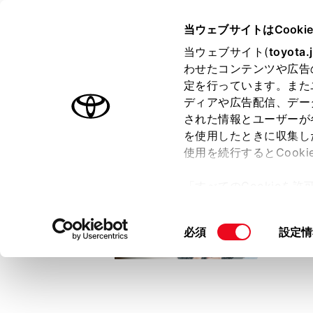
TOYOTA
当ウェブサイトはCooki
当ウェブサイト(
toyota.
わせたコンテンツや広告
ラインアップ
オーナーサポート
トピックス
定を行っています。また
ディアや広告配信、デー
トヨタ認定中古車
された情報とユーザーが
を使用したときに収集し
中古車を探す
トヨタ認定中古車の魅力
3つの買い方
使用を続行するとCook
「すべてのCookieを
ー)が保存されることに同
更、同意を撤回したりす
同
必須
設定情
て
」をご覧ください。
意
の
選
択