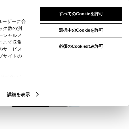
検索
メニュー
ログイン
すべてのCookieを許可
、ユーザーに合
ック数の測
選択中のCookieを許可
ーシャルメ
ここで収集
必須のCookieのみ許可
メニュー
のサービス
ブサイトの
域
未設定
ie(クッキ
、設定の変
扱いについ
詳細を表示