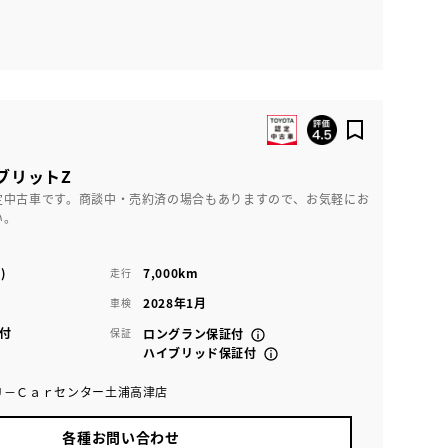
ブリットZ
定中古車です。商談中・売約済の場合もありますので、お気軽にお
い。
)
7,000km
走行
2028年1月
車検
付
保証
ロングラン保証付
ハイブリッド保証付
Ｕ－Ｃａｒセンター土浦高津店
各種お問い合わせ