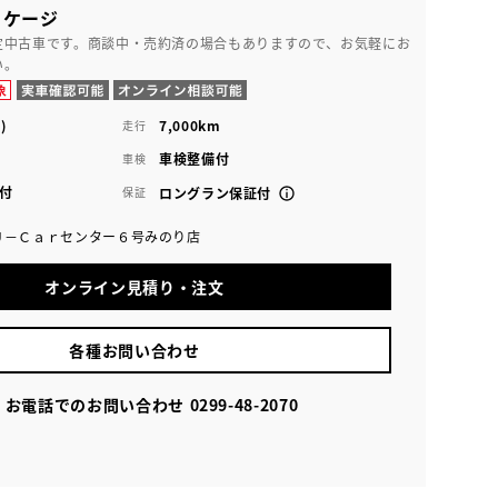
ッケージ
定中古車です。商談中・売約済の場合もありますので、お気軽にお
い。
)
7,000km
走行
車検整備付
車検
付
保証
ロングラン保証付
Ｕ－Ｃａｒセンター６号みのり店
オンライン見積り・注文
各種お問い合わせ
お電話でのお問い合わせ
0299-48-2070