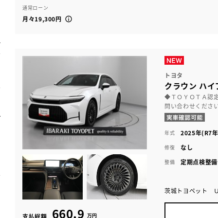
通常ローン
月々19,300円
トヨタ
クラウン ハイ
◆ＴＯＹＯＴＡ認
問い合わせくださ
2025年(R7年
年式
なし
修復
定期点検整備
整備
茨城トヨペット 
660.9
万円
支払総額