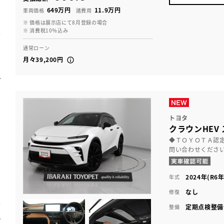
649万円
11.9万円
車両価格
諸費用
※ 価格は展示店にて8月登録の場合
※ 消費税10％込み
通常ローン
月々39,200円
トヨタ
クラウンHEV 
◆ＴＯＹＯＴＡ認
問い合わせくださ
2024年(R6年
年式
なし
修復
定期点検整備
整備