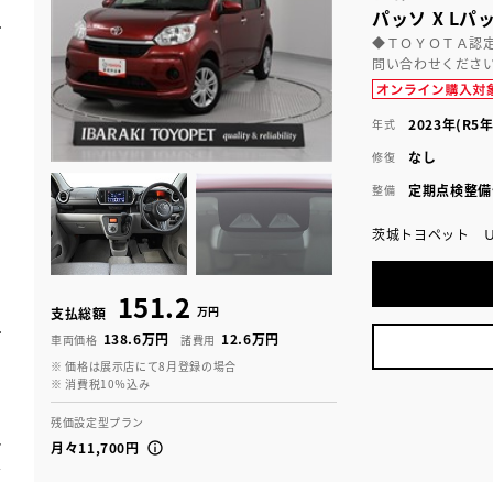
パッソ X Lパ
◆ＴＯＹＯＴＡ認
問い合わせくださ
2023年(R5年
年式
なし
修復
定期点検整備
整備
茨城トヨペット 
151.2
万円
支払総額
138.6万円
12.6万円
車両価格
諸費用
※ 価格は展示店にて8月登録の場合
※ 消費税10％込み
残価設定型プラン
月々11,700円