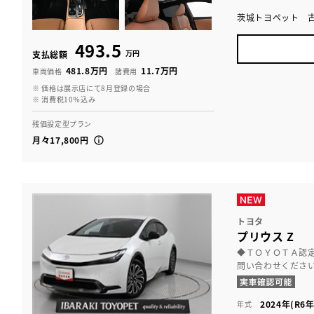
茨城トヨペット 
493.5
万円
支払総額
481.8万円
11.7万円
車両価格
諸費用
※ 価格は展示店にて8月登録の場合
※ 消費税10％込み
残価設定型プラン
月々17,800円
トヨタ
プリウス Z
◆ＴＯＹＯＴＡ認
問い合わせくださ
2024年(R6年
年式