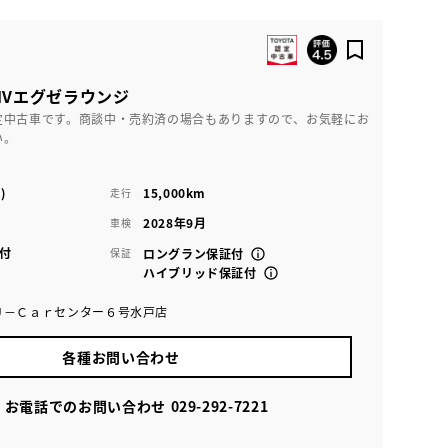
HVエグゼラウンジ
定中古車です。商談中・売約済の場合もありますので、お気軽にお
い。
)
15,000km
走行
2028年9月
車検
付
保証
ロングラン保証付
ハイブリッド保証付
Ｕ－Ｃａｒセンター６号水戸店
各種お問い合わせ
お電話でのお問い合わせ
029-292-7221