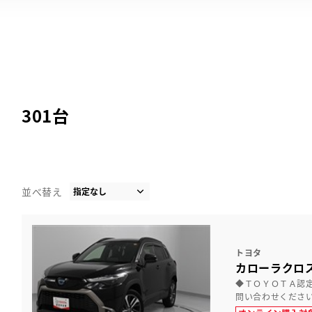
301
台
並べ替え
トヨタ
カローラクロス
◆ＴＯＹＯＴＡ認
問い合わせくださ