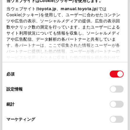
当ウェブサイトはCookie(クッキー)を使用します。
車検・整備・メンテナンス取
授乳室
当ウェブサイト(
toyota.jp
、
manual.toyota.jp
)では
扱店
Cookie(クッキー)を使用して、ユーザーに合わせたコンテン
ツや広告の表示、ソーシャルメディアの提供、広告の表示回
G-Station
介助専門士のいるお店
数やクリック数の測定を行っています。またユーザーによる
サイト利用状況についても情報を収集し、ソーシャルメディ
WiFi
アや広告配信、データ解析の各パートナーと共有していま
す。各パートナーは、ここで収集された情報とユーザーが各
パートナーに提供した他の情報、ユーザーが各パートナーの
サービスを使用したときに収集した他の情報を組み合わせて
この販売店のウェブサイトはこちら
使用することがあります。当ウェブサイトの使用を続行する
同
とCookie(クッキー)に同意したこととなります。
必須
意
の
「すべてのCookieを許可」をクリックすることで、お客様の
営業日カレンダー
選
デバイスにすべてのCookie(クッキー)が保存されることに同
設定情報
択
意したことになります。Cookie(クッキー)のオプトアウト、
設定の変更、同意を撤回したりするにあたっては、当社の
統計
「
Cookie（クッキー）情報の取り扱いについて
」をご覧くだ
さい。
マーケティング