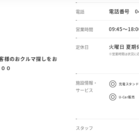
電話番号
0
電話
09:45～18:0
営業時間
火曜日 夏期休業
定休日
※営業時間は状況に
客様のおクルマ探しをお
：００
施設情報・
充電スタンド
サービス
U-Car販売
スタッフ