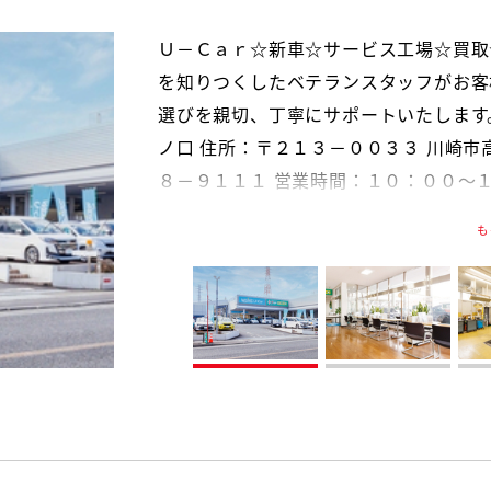
Ｕ－Ｃａｒ☆新車☆サービス工場☆買取
ご購入後のアフターサービスもお任せく
新車店舗の整備工場併設です。
を知りつくしたベテランスタッフが
クの作業を是非、ご覧ください。 最新
選びを親切、丁寧にサポートいたします。ウ
ノ口 住所：〒２１３－００３３ 川崎市
８－９１１１ 営業時間：１０：００～
は除く）
も