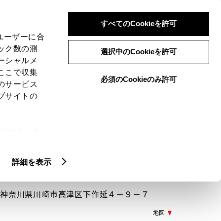
検索
メニュー
ログイン
すべてのCookieを許可
、ユーザーに合
ック数の測
選択中のCookieを許可
ーシャルメ
ここで収集
必須のCookieのみ許可
メニュー
のサービス
ブサイトの
閲覧履歴
お住まいの地域
未設定
ie(クッキ
、設定の変
扱いについ
詳細を表示
033 神奈川県川崎市高津区下作延４－９－７
地図