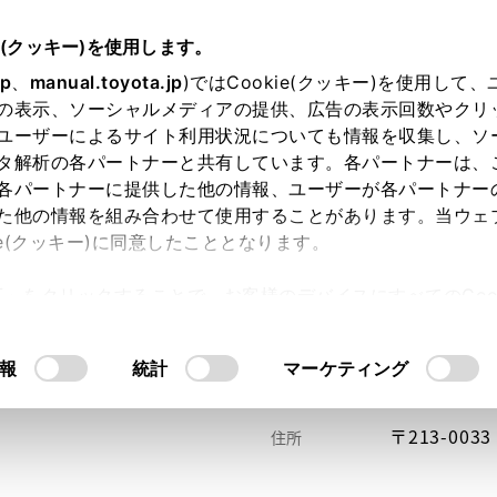
e(クッキー)を使用します。
jp
、
manual.toyota.jp
)ではCookie(クッキー)を使用して
の表示、ソーシャルメディアの提供、広告の表示回数やクリ
ユーザーによるサイト利用状況についても情報を収集し、ソ
タ解析の各パートナーと共有しています。各パートナーは、
各パートナーに提供した他の情報、ユーザーが各パートナー
た他の情報を組み合わせて使用することがあります。当ウェ
い方
オンライン購入
お気に入り
保存した見積り
ie(クッキー)に同意したこととなります。
許可」をクリックすることで、お客様のデバイスにすべてのCook
意したことになります。Cookie(クッキー)のオプトアウト
るにあたっては、当社の「
Cookie（クッキー）情報の取り
報
統計
マーケティング
〒213-0
住所