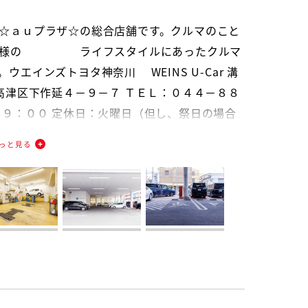
☆ａｕプラザ☆の総合店舗です。クルマのこと
ださい。 ドリンクを召し上がりながらメカニッ
お客様の ライフスタイルにあったクルマ
の技術で点検いたします。
エインズトヨタ神奈川 WEINS U-Car 溝
高津区下作延４－９－７ ＴＥＬ：０４４－８８
１９：００ 定休日：火曜日（但し、祭日の場合
っと見る