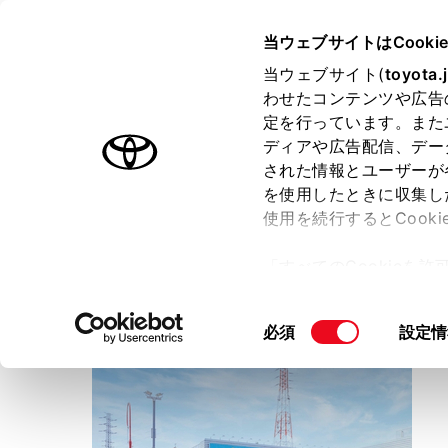
TOYOTA
当ウェブサイトはCooki
当ウェブサイト(
toyota.
わせたコンテンツや広告
ラインアップ
オーナーサポート
トピックス
定を行っています。また
ディアや広告配信、デー
トヨタ認定中古車
された情報とユーザーが
を使用したときに収集し
中古車を探す
トヨタ認定中古車の魅力
3つの買
使用を続行するとCook
「すべてのCookieを
ー)が保存されることに同
ウエインズトヨタ神奈川
更、同意を撤回したりす
WEINS U-Car 溝ノ口
同
必須
設定情
て
」をご覧ください。
意
の
選
択