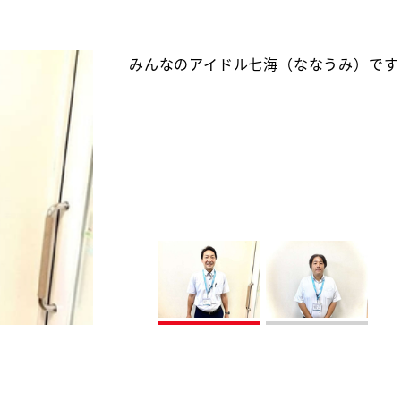
みんなのアイドル七海（ななうみ）です
営業の高桑です。サッカーをやってるの
が好きです！