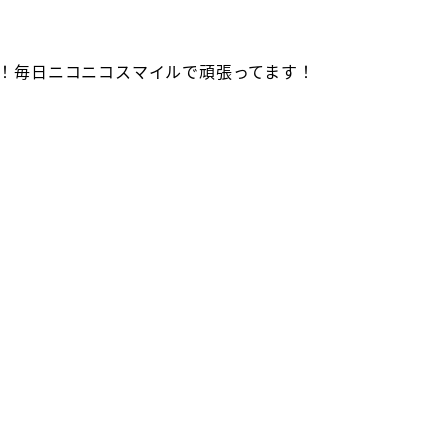
！毎日ニコニコスマイルで頑張ってます！
で足がいい感じに鍛えられてます☆ケツメイシ