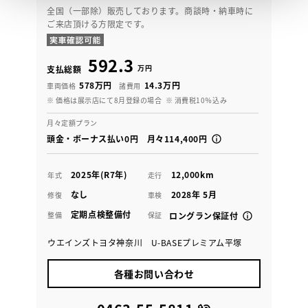
全国（一部除）販売しております。商談時・納車時に
ご来店頂ける方限定です。
592.3
万円
支払総額
578万円
14.3万円
車両価格
諸費用
※ 価格は展示店にて8月登録の場合
※ 消費税10％込み
月々定額プラン
頭金・ボーナス払い0円 月々114,400円
2025年(R7年)
12,000km
年式
走行
なし
2028年 5月
修復
車検
定期点検整備付
整備
保証
ロングラン保証付
ウエインズトヨタ神奈川 U-BASEプレミアム平塚
各種お問い合わせ