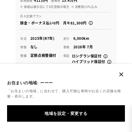
411万円
13.4万円
車両価格
諸費用
※ 価格は展示店にて8月登録の場合
※ 消費税10％込み
月々定額プラン
頭金・ボーナス払い0円 月々81,300円
2025年(R7年)
6,000km
年式
走行
なし
2028年 7月
修復
車検
定期点検整備付
整備
保証
ロングラン保証付
ハイブリッド保証付
ウエインズトヨタ神奈川 WEINS U-Car 湘南台
お住まいの地域:
ーーー
各種お問い合わせ
「お住まいの地域」に合わせて、購入可能な車両やお近くの店舗を
検
索・表示します。
0466-43-1181