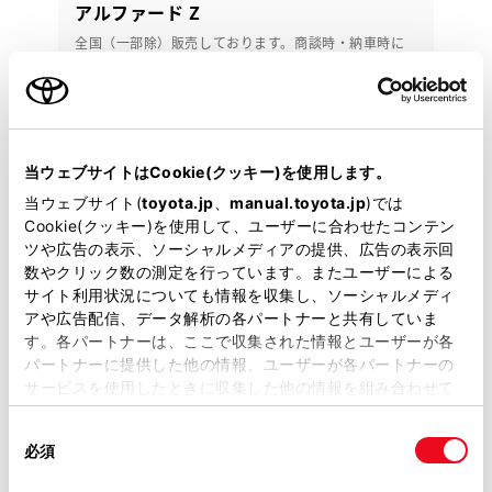
アルファード Z
全国（一部除）販売しております。商談時・納車時に
ご来店頂ける方限定です。
632.2
万円
支払総額
618万円
14.2万円
車両価格
諸費用
当ウェブサイトはCookie(クッキー)を使用します。
※ 価格は展示店にて8月登録の場合
※ 消費税10％込み
当ウェブサイト(
toyota.jp
、
manual.toyota.jp
)では
月々定額プラン
Cookie(クッキー)を使用して、ユーザーに合わせたコンテン
頭金・ボーナス払い0円 月々122,300円
ツや広告の表示、ソーシャルメディアの提供、広告の表示回
数やクリック数の測定を行っています。またユーザーによる
サイト利用状況についても情報を収集し、ソーシャルメディ
2025年(R7年)
3,000km
年式
走行
アや広告配信、データ解析の各パートナーと共有していま
なし
2028年 4月
修復
車検
す。各パートナーは、ここで収集された情報とユーザーが各
パートナーに提供した他の情報、ユーザーが各パートナーの
定期点検整備付
整備
保証
ロングラン保証付
サービスを使用したときに収集した他の情報を組み合わせて
使用することがあります。当ウェブサイトの使用を続行する
ウエインズトヨタ神奈川 U-BASEプレミアム平塚
同
とCookie(クッキー)に同意したこととなります。
必須
意
各種お問い合わせ
の
「すべてのCookieを許可」をクリックすることで、お客様の