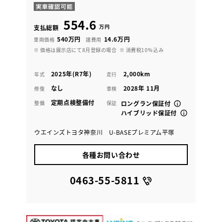
554.6
万円
支払総額
540万円
14.6万円
車両価格
諸費用
※ 価格は展示店にて8月登録の場合
※ 消費税10％込み
2025年(R7年)
2,000km
年式
走行
なし
2028年 11月
修復
車検
定期点検整備付
整備
保証
ロングラン保証付
ハイブリッド保証付
ウエインズトヨタ神奈川 U-BASEプレミアム平塚
各種お問い合わせ
0463-55-5811