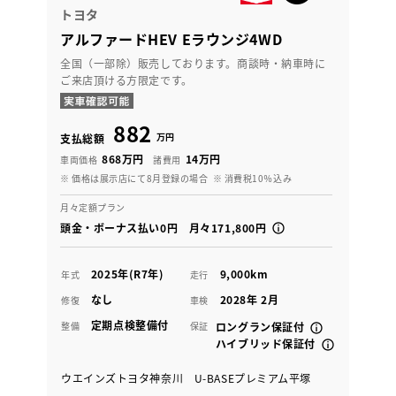
トヨタ
アルファードHEV Eラウンジ4WD
全国（一部除）販売しております。商談時・納車時に
ご来店頂ける方限定です。
882
万円
支払総額
868万円
14万円
車両価格
諸費用
※ 価格は展示店にて8月登録の場合
※ 消費税10％込み
月々定額プラン
頭金・ボーナス払い0円 月々171,800円
2025年(R7年)
9,000km
年式
走行
なし
2028年 2月
修復
車検
定期点検整備付
整備
保証
ロングラン保証付
ハイブリッド保証付
ウエインズトヨタ神奈川 U-BASEプレミアム平塚