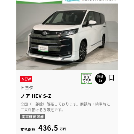
トヨタ
ノア HEV S-Z
全国（一部除）販売しております。商談時・納車時に
ご来店頂ける方限定です。
436.5
万円
支払総額