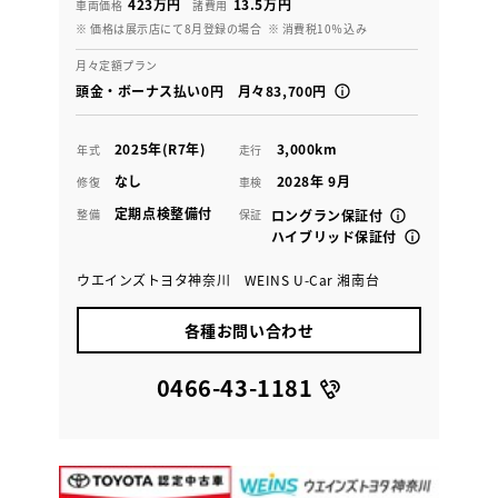
423万円
13.5万円
車両価格
諸費用
※ 価格は展示店にて8月登録の場合
※ 消費税10％込み
月々定額プラン
頭金・ボーナス払い0円 月々83,700円
2025年(R7年)
3,000km
年式
走行
なし
2028年 9月
修復
車検
定期点検整備付
整備
保証
ロングラン保証付
ハイブリッド保証付
ウエインズトヨタ神奈川 WEINS U-Car 湘南台
各種お問い合わせ
0466-43-1181