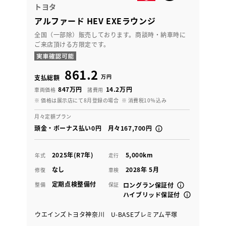
トヨタ
アルファード HEV EXEラウンジ
全国（一部除）販売しております。商談時・納車時に
ご来店頂ける方限定です。
861.2
万円
支払総額
847万円
14.2万円
車両価格
諸費用
※ 価格は展示店にて8月登録の場合
※ 消費税10％込み
月々定額プラン
頭金・ボーナス払い0円 月々167,700円
2025年(R7年)
5,000km
年式
走行
なし
2028年 5月
修復
車検
定期点検整備付
整備
保証
ロングラン保証付
ハイブリッド保証付
ウエインズトヨタ神奈川 U-BASEプレミアム平塚