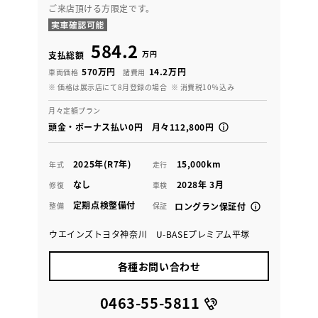
ご来店頂ける方限定です。
584.2
万円
支払総額
570万円
14.2万円
車両価格
諸費用
※ 価格は展示店にて8月登録の場合
※ 消費税10％込み
月々定額プラン
頭金・ボーナス払い0円 月々112,800円
2025年(R7年)
15,000km
年式
走行
なし
2028年 3月
修復
車検
定期点検整備付
整備
保証
ロングラン保証付
ウエインズトヨタ神奈川 U-BASEプレミアム平塚
各種お問い合わせ
0463-55-5811