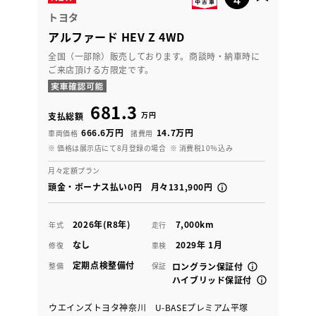
トヨタ
アルファード HEV Z 4WD
全国（一部除）販売しております。商談時・納車時に
ご来店頂ける方限定です。
681.3
万円
支払総額
666.6万円
14.7万円
車両価格
諸費用
※ 価格は展示店にて8月登録の場合
※ 消費税10％込み
月々定額プラン
頭金・ボーナス払い0円 月々131,900円
2026年(R8年)
7,000km
年式
走行
なし
2029年 1月
修復
車検
定期点検整備付
整備
保証
ロングラン保証付
ハイブリッド保証付
ウエインズトヨタ神奈川 U-BASEプレミアム平塚