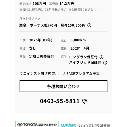
508万円
14.2万円
車両価格
諸費用
※ 価格は展示店にて8月登録の場合
※ 消費税10％込み
月々定額プラン
頭金・ボーナス払い0円 月々100,500円
2025年(R7年)
8,000km
年式
走行
なし
2028年 4月
修復
車検
定期点検整備付
整備
保証
ロングラン保証付
ハイブリッド保証付
ウエインズトヨタ神奈川 U-BASEプレミアム平塚
各種お問い合わせ
0463-55-5811