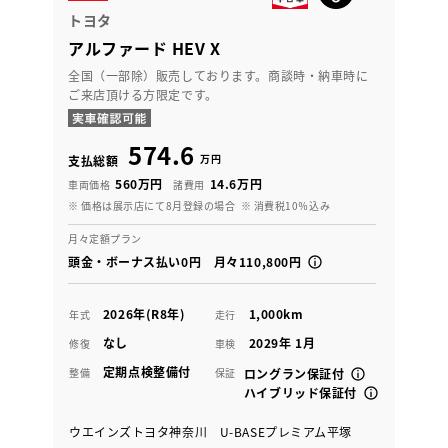
トヨタ
アルファード HEV X
全国（一部除）販売しております。商談時・納車時に
ご来店頂ける方限定です。
574.6
万円
支払総額
560万円
14.6万円
車両価格
諸費用
※ 価格は展示店にて8月登録の場合
※ 消費税10％込み
月々定額プラン
頭金・ボーナス払い0円 月々110,800円
2026年(R8年)
1,000km
年式
走行
なし
2029年 1月
修復
車検
定期点検整備付
整備
保証
ロングラン保証付
ハイブリッド保証付
ウエインズトヨタ神奈川 U-BASEプレミアム平塚