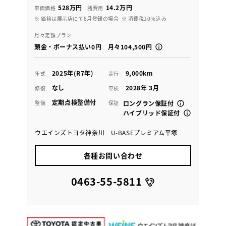
528万円
14.2万円
車両価格
諸費用
※ 価格は展示店にて8月登録の場合
※ 消費税10％込み
月々定額プラン
頭金・ボーナス払い0円 月々104,500円
2025年(R7年)
9,000km
年式
走行
なし
2028年 3月
修復
車検
定期点検整備付
整備
保証
ロングラン保証付
ハイブリッド保証付
ウエインズトヨタ神奈川 U-BASEプレミアム平塚
各種お問い合わせ
0463-55-5811