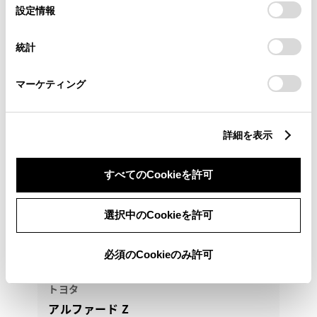
選
デバイスにすべてのCookie(クッキー)が保存されることに同
設定情報
0463-55-5811
択
意したことになります。Cookie(クッキー)のオプトアウト、
設定の変更、同意を撤回したりするにあたっては、当社の
統計
「
Cookie（クッキー）情報の取り扱いについて
」をご覧くだ
さい。
マーケティング
詳細を表示
すべてのCookieを許可
選択中のCookieを許可
必須のCookieのみ許可
トヨタ
アルファード Z