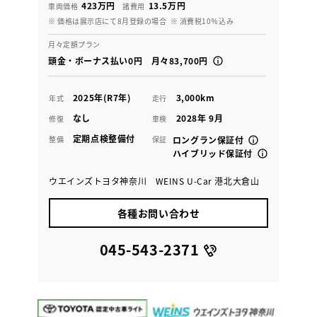
423万円
13.5万円
車両価格
諸費用
※ 価格は展示店にて8月登録の場合
※ 消費税10％込み
月々定額プラン
頭金・ボーナス払い0円 月々83,700円
2025年(R7年)
3,000km
年式
走行
なし
2028年 9月
修復
車検
定期点検整備付
整備
保証
ロングラン保証付
ハイブリッド保証付
ウエインズトヨタ神奈川 WEINS U-Car 港北大倉山
各種お問い合わせ
045-543-2371