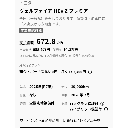
トヨタ
ヴェルファイア HEV Z プレミア
全国（一部除）販売しております。商談時・納車時に
ご来店頂ける方限定です。
672.8
万円
支払総額
658.5万円
14.3万円
車両価格
諸費用
※ 価格は展示店にて8月登録の場合
※ 消費税10％込み
月々定額プラン
頭金・ボーナス払い0円 月々130,300円
2025年(R7年)
19,000km
年式
走行
なし
2028年 7月
修復
車検
定期点検整備付
整備
保証
ロングラン保証付
ハイブリッド保証付
ウエインズトヨタ神奈川 U-BASEプレミアム平塚