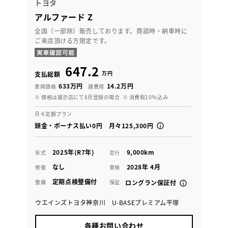
トヨタ
アルファード Z
全国（一部除）販売しております。商談時・納車時に
ご来店頂ける方限定です。
647.2
万円
支払総額
633万円
14.2万円
車両価格
諸費用
※ 価格は展示店にて8月登録の場合
※ 消費税10％込み
月々定額プラン
頭金・ボーナス払い0円 月々125,300円
2025年(R7年)
9,000km
年式
走行
なし
2028年 4月
修復
車検
定期点検整備付
整備
保証
ロングラン保証付
ウエインズトヨタ神奈川 U-BASEプレミアム平塚
各種お問い合わせ