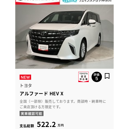
トヨタ
アルファード HEV X
全国（一部除）販売しております。商談時・納車時に
ご来店頂ける方限定です。
522.2
万円
支払総額