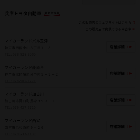
兵庫トヨタ自動車
この販売店のウェブサイトはこちら
この販売店で商談できる中古車
マイカーランドバル玉津
店舗詳細
神戸市西区小山３丁目１－３
TEL:
078-928-8000
マイカーランド藤原台
店舗詳細
神戸市北区藤原台中町５－３－２
TEL:
078-982-1771
マイカーランド加古川
店舗詳細
加古川市野口町長砂９９３－１
TEL:
079-427-3710
マイカーランド西宮
店舗詳細
西宮市浜松原町９－２６
TEL:
0798-37-1139