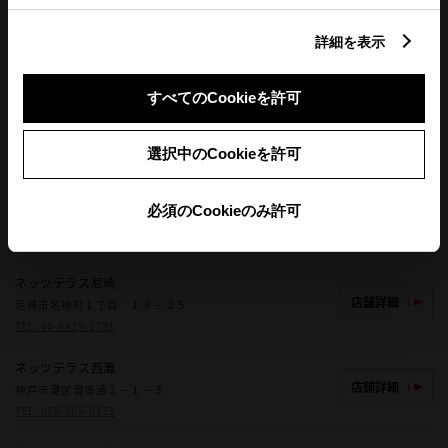
八鹿店
詳細を表示
店舗詳細
養父市八鹿町八鹿１９１７
TEL:
079-662-2291
すべてのCookieを許可
豊岡店
店舗詳細
豊岡市九日市中町１０１
TEL:
0796-22-3141
選択中のCookieを許可
ネッツトヨタ神戸
必須のCookieのみ許可
この販売店のウェブサイトはこちら
この販売店で商談できる中古車
ネッツテラス尼崎
店舗詳細
尼崎市名神町１丁目 １８－２５
TEL:
06-6429-1281
ネッツテラス西灘
店舗詳細
神戸市灘区灘南通２－１－３
TEL:
078-805-0333