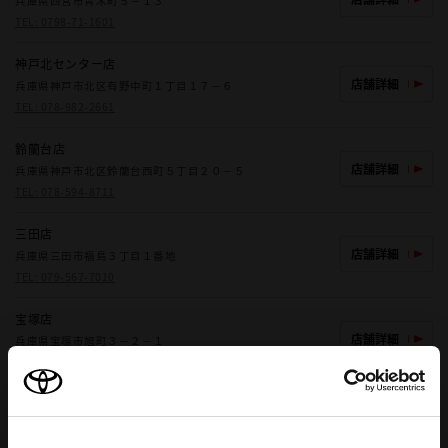
兵庫県西宮市青木町５－１３
TEL:
0798-71-1601
神戸北センター店
店舗詳細
兵庫県神戸市北区有野中町１丁目１７－６
TEL:
078-982-2661
鈴蘭台店
店舗詳細
兵庫県神戸市北区鈴蘭台西町５丁目２０－５
TEL:
078-594-8711
三田店
店舗詳細
兵庫県三田市福島３丁目１番地
TEL:
079-567-7010
宝塚店
店舗詳細
兵庫県宝塚市旭町３－２－１
TEL:
0797-86-3331
三田マイカーセンター
店舗詳細
兵庫県三田市大原字北溝８１－３
TEL:
079-553-0900