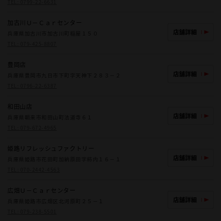
TEL:
0799-22-6631
加古川Ｕ－Ｃａｒセンター
店舗詳細
兵庫県加古川市加古川町稲屋１５０
TEL:
079-425-8807
豊岡店
店舗詳細
兵庫県豊岡市九日市下町字天神下２８３－２
TEL:
0796-22-6387
和田山店
店舗詳細
兵庫県朝来市和田山町法道寺６１
TEL:
079-672-4965
姫路リフレッシュファクトリー
店舗詳細
兵庫県姫路市花田町加納原田字柿内１６－１
TEL:
070-2442-4563
広畑Ｕ－Ｃａｒセンター
店舗詳細
兵庫県姫路市広畑区北河原町２５－１
TEL:
079-238-5501