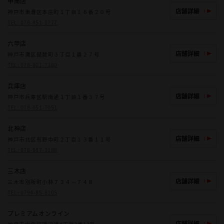
甲南店
店舗詳細
神戸市東灘区本庄町１丁目１６番２０号
TEL:
078-451-1777
六甲店
店舗詳細
神戸市灘区琵琶町３丁目１番２７号
TEL:
078-801-7380
兵庫店
店舗詳細
神戸市兵庫区駅南通１丁目１番３７号
TEL:
078-651-7051
北神店
店舗詳細
神戸市北区有野中町２丁目１３番１１号
TEL:
078-987-3188
三木店
店舗詳細
三木市別所町小林７３４－７４８
TEL:
0794-85-8105
プレミアムオンライン
店舗詳細