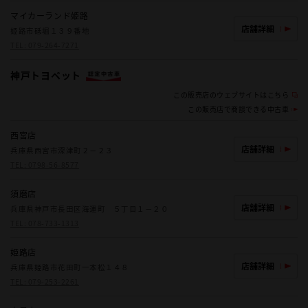
マイカーランド姫路
店舗詳細
姫路市砥堀１３９番地
TEL:
079-264-7271
神戸トヨペット
この販売店のウェブサイトはこちら
この販売店で商談できる中古車
西宮店
店舗詳細
兵庫県西宮市深津町２－２３
TEL:
0798-56-8577
須磨店
店舗詳細
兵庫県神戸市長田区海運町 ５丁目１－２０
TEL:
078-733-1313
姫路店
店舗詳細
兵庫県姫路市花田町一本松１４８
TEL:
079-253-2261