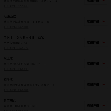
店舗詳細
兵庫県神崎郡福崎町南田原 ２９７２－１
TEL:
0790-22-5145
姫路西店
店舗詳細
兵庫県姫路市東今宿 １丁目５－８
TEL:
079-294-5001
ＴＨＥ ＧＡＲＡＧＥ 西宮
店舗詳細
西宮市深津町2-23
TEL:
0798-56-8577
氷上店
店舗詳細
兵庫県丹波市柏原町田路６２－１
TEL:
0795-73-0330
相生店
店舗詳細
兵庫県相生市那波野字下土穴３８２－１
TEL:
0791-23-0001
新三田店
店舗詳細
兵庫県三田市福島３丁目６