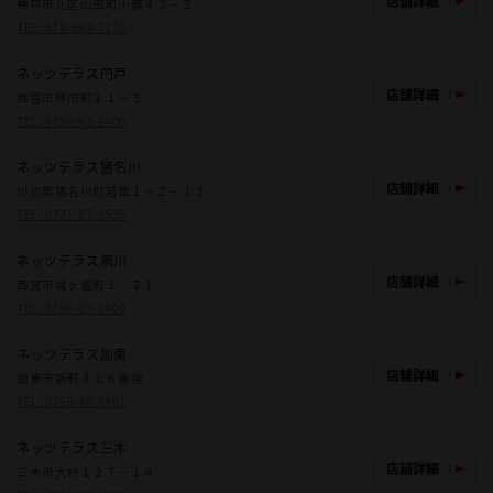
店舗詳細
神戸市北区山田町小部４３－３
TEL:
078-593-7110
ネッツテラス門戸
店舗詳細
西宮市林田町１１－５
TEL:
0798-63-6600
ネッツテラス猪名川
店舗詳細
川辺郡猪名川町若葉１－２－１３
TEL:
0727-67-2525
ネッツテラス夙川
店舗詳細
西宮市城ヶ堀町１‐２１
TEL:
0798-23-2800
ネッツテラス加東
店舗詳細
加東市新町４１６番地
TEL:
0795-48-2801
ネッツテラス三木
店舗詳細
三木市大村１２７－１４