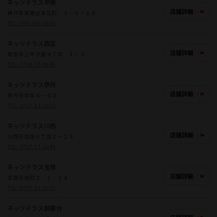
ネッツテラス甲南
店舗詳細
神戸市東灘区本庄町 ３－９－１６
TEL:
078-453-5500
ネッツテラス西宮
店舗詳細
西宮市上甲子園４丁目 １－５
TEL:
0798-35-0105
ネッツテラス伊丹
店舗詳細
伊丹市寺本６－６２
TEL:
0727-81-3012
ネッツテラス川西
店舗詳細
川西市加茂６丁目２－２８
TEL:
0727-57-6244
ネッツテラス宝塚
店舗詳細
宝塚市旭町２‐１‐２４
TEL:
0797-81-0010
ネッツテラス鈴蘭台