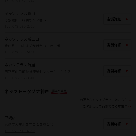
TEL:
0794-82-7282
ネッツテラス篠山
店舗詳細
丹波篠山市味間新５２番６
TEL:
079-590-2515
ネッツテラス新三田
店舗詳細
兵庫県三田市すずかけ台３丁目１番
TEL:
079-565-5111
ネッツテラス流通
店舗詳細
西宮市山口町阪神流通センター１－１１２
TEL:
078-907-3501
ネッツトヨタゾナ神戸
この販売店のウェブサイトはこちら
この販売店で商談できる中古車
尼崎店
店舗詳細
尼崎市大庄北５丁目１５番１号
TEL:
06-6419-6640