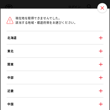
TOYOTA
検索
メニュ
ログイン
現在地を取得できませんでした。
ラインアップ
オーナーサポート
トピックス
該当する地域・都道府県をお選びください。
トヨタ認定中古車
メニュー
北海道
未設定
お気に入り
保存した見積り
閲覧履歴
東北
兵庫県の中古車販売店・店舗一覧
関東
中部
地図から探す
最大で
10
件が表示されています。ご希望のエリアの店舗を選択してください。
近畿
※地図表示範囲に店舗がない場合、縮尺を変更してください。
中国