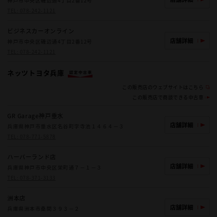
神戸市中央区磯辺通4丁目2番12号
TEL:
078-242-1121
ビジネスカーオンライン
店舗詳細
神戸市中央区磯辺通4丁目2番12号
TEL:
078-242-1121
ネッツトヨタ兵庫
この販売店のウェブサイトはこちら
この販売店で商談できる中古車
GR Garage神戸垂水
店舗詳細
兵庫県神戸市垂水区名谷町字寺池１４６４－３
TEL:
078-771-5878
ハーバーランド店
店舗詳細
兵庫県神戸市中央区栄町通７－１－３
TEL:
078-371-3133
洲本店
店舗詳細
兵庫県洲本市桑間３９３－２