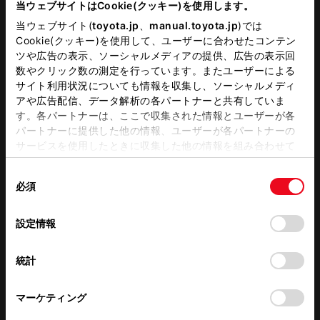
当ウェブサイトはCookie(クッキー)を使用します。
当ウェブサイト(
toyota.jp
、
manual.toyota.jp
)では
西宮酒蔵通り店
Cookie(クッキー)を使用して、ユーザーに合わせたコンテン
店舗詳細
兵庫県西宮市今津出在家町１－２７
ツや広告の表示、ソーシャルメディアの提供、広告の表示回
TEL:
0798-37-1055
数やクリック数の測定を行っています。またユーザーによる
サイト利用状況についても情報を収集し、ソーシャルメディ
丹波篠山マイカーセンター
アや広告配信、データ解析の各パートナーと共有していま
店舗詳細
兵庫県丹波篠山市味間新５６８－１
す。各パートナーは、ここで収集された情報とユーザーが各
TEL:
079-594-2120
パートナーに提供した他の情報、ユーザーが各パートナーの
サービスを使用したときに収集した他の情報を組み合わせて
中古車WEBアウトレット店
使用することがあります。当ウェブサイトの使用を続行する
店舗詳細
兵庫県神戸市灘区灘南通2-1-9
同
とCookie(クッキー)に同意したこととなります。
TEL:
090-1936-7018
必須
意
の
「すべてのCookieを許可」をクリックすることで、お客様の
トヨタカローラ姫路
選
デバイスにすべてのCookie(クッキー)が保存されることに同
設定情報
この販売店のウェブサイトはこちら
択
意したことになります。Cookie(クッキー)のオプトアウト、
この販売店で商談できる中古車
設定の変更、同意を撤回したりするにあたっては、当社の
統計
「
Cookie（クッキー）情報の取り扱いについて
」をご覧くだ
しらさぎ店
さい。
店舗詳細
姫路市下手野１丁目７－６８
マーケティング
TEL:
079-296-0515