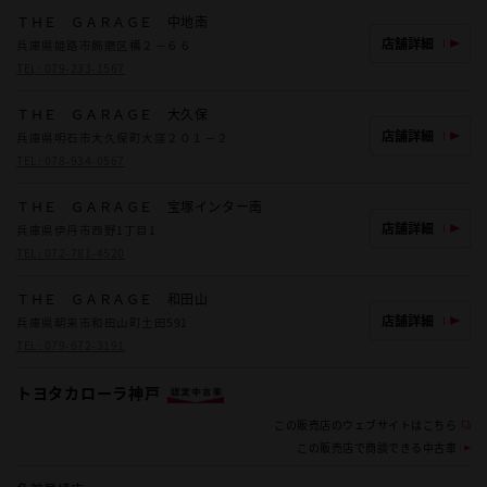
ＴＨＥ ＧＡＲＡＧＥ 中地南
店舗詳細
兵庫県姫路市飾磨区構２－６６
TEL:
079-233-1567
ＴＨＥ ＧＡＲＡＧＥ 大久保
店舗詳細
兵庫県明石市大久保町大窪２０１－２
TEL:
078-934-0567
ＴＨＥ ＧＡＲＡＧＥ 宝塚インター南
店舗詳細
兵庫県伊丹市西野1丁目1
TEL:
072-781-4520
ＴＨＥ ＧＡＲＡＧＥ 和田山
店舗詳細
兵庫県朝来市和田山町土田591
TEL:
079-672-3191
トヨタカローラ神戸
この販売店のウェブサイトはこちら
この販売店で商談できる中古車