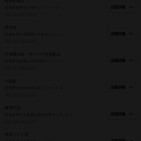
名神尼崎店
店舗詳細
兵庫県尼崎市名神町１－１－２８
TEL:
06-6427-3911
伊丹店
店舗詳細
兵庫県伊丹市昆陽５丁目２１１－１
TEL:
072-783-1551
丹波篠山店 ダイハツ丹波篠山
店舗詳細
兵庫県丹波篠山市味間新５７１－１
TEL:
079-594-2111
川西店
店舗詳細
兵庫県川西市多田桜木１－９－３５
TEL:
072-793-0112
東神戸店
店舗詳細
兵庫県神戸市東灘区魚崎北町５－５－１３
TEL:
078-452-2750
西宮１７１店
店舗詳細