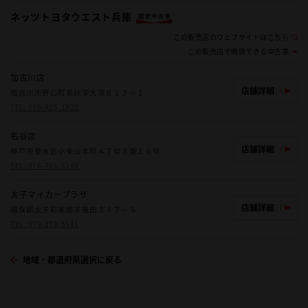
ネッツトヨタウエスト兵庫
この販売店のウェブサイトはこちら
この販売店で商談できる中古車
加古川店
店舗詳細
加古川市野口町長砂字大塚８１３－１
TEL:
079-425-1822
名谷店
店舗詳細
神戸市垂水区小束山本町４丁目３番１６号
TEL:
078-791-3144
太子マイカープラザ
店舗詳細
揖保郡太子町東南字後田３４７－５
TEL:
079-278-5111
地域・都道府県選択に戻る