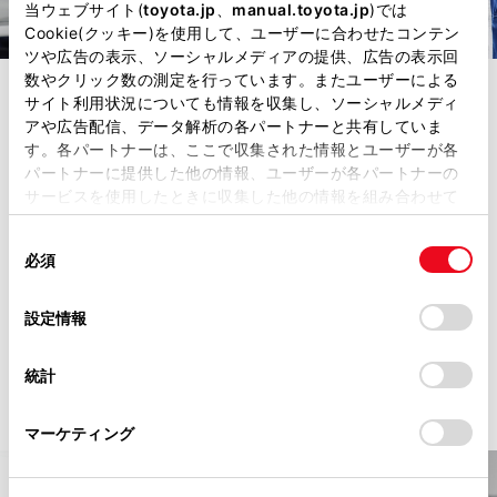
当ウェブサイト(
toyota.jp
、
manual.toyota.jp
)では
Cookie(クッキー)を使用して、ユーザーに合わせたコンテン
ツや広告の表示、ソーシャルメディアの提供、広告の表示回
数やクリック数の測定を行っています。またユーザーによる
サイト利用状況についても情報を収集し、ソーシャルメディ
車検
アや広告配信、データ解析の各パートナーと共有していま
す。各パートナーは、ここで収集された情報とユーザーが各
パートナーに提供した他の情報、ユーザーが各パートナーの
国土交通省の定めにより一定期間ごと
サービスを使用したときに収集した他の情報を組み合わせて
に検査をする制度です。次の車検まで
使用することがあります。当ウェブサイトの使用を続行する
同
とCookie(クッキー)に同意したこととなります。
の2年間を安心してお乗りいただけるよ
必須
意
の
「すべてのCookieを許可」をクリックすることで、お客様の
うサポートします。
選
デバイスにすべてのCookie(クッキー)が保存されることに同
設定情報
択
意したことになります。Cookie(クッキー)のオプトアウト、
詳細を見る
設定の変更、同意を撤回したりするにあたっては、当社の
統計
「
Cookie（クッキー）情報の取り扱いについて
」をご覧くだ
さい。
マーケティング