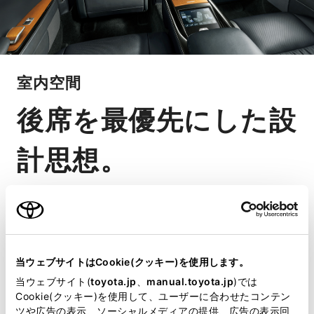
室内空間
後席を最優先にした設
計思想。
もてなしの奥義を注いだリヤシー
ト、後席に広がる臨場感ある音と映像
美、ビジネスシーンをサポートする
当ウェブサイトはCookie(クッキー)を使用します。
機能性。ショーファーカーとして何よ
当ウェブサイト(
toyota.jp
、
manual.toyota.jp
)では
りも後席を最優先に性能を深く研鑽し
Cookie(クッキー)を使用して、ユーザーに合わせたコンテン
ツや広告の表示、ソーシャルメディアの提供、広告の表示回