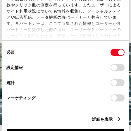
ました。
数やクリック数の測定を行っています。またユーザーによる
サイト利用状況についても情報を収集し、ソーシャルメディ
アや広告配信、データ解析の各パートナーと共有していま
詳細を見る
す。各パートナーは、ここで収集された情報とユーザーが各
パートナーに提供した他の情報、ユーザーが各パートナーの
サービスを使用したときに収集した他の情報を組み合わせて
使用することがあります。当ウェブサイトの使用を続行する
同
とCookie(クッキー)に同意したこととなります。
必須
意
の
「すべてのCookieを許可」をクリックすることで、お客様の
選
デバイスにすべてのCookie(クッキー)が保存されることに同
設定情報
択
意したことになります。Cookie(クッキー)のオプトアウト、
設定の変更、同意を撤回したりするにあたっては、当社の
統計
「
Cookie（クッキー）情報の取り扱いについて
」をご覧くだ
さい。
マーケティング
詳細を表示