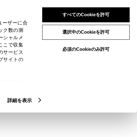
検索
メニュー
ログイン
すべてのCookieを許可
、ユーザーに合
ック数の測
選択中のCookieを許可
ーシャルメ
ここで収集
必須のCookieのみ許可
のサービス
ブサイトの
ie(クッキ
、設定の変
リーから探す
扱いについ
詳細を表示