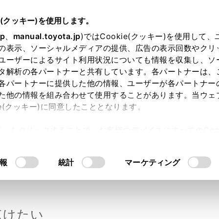
e(クッキー)を使用します。
jp
、
manual.toyota.jp
)ではCookie(クッキー)を使用して
の表示、ソーシャルメディアの提供、広告の表示回数やクリ
ユーザーによるサイト利用状況についても情報を収集し、ソ
タ解析の各パートナーと共有しています。各パートナーは、
各パートナーに提供した他の情報、ユーザーが各パートナー
た他の情報を組み合わせて使用することがあります。当ウェ
合わせ
ie(クッキー)に同意したこととなります。
許可」をクリックすることで、お客様のデバイスにすべてのCook
意したことになります。Cookie(クッキー)のオプトアウト
で探す
カテゴ
るにあたっては、当社の「
Cookie（クッキー）情報の取り
報
統計
マーケティング