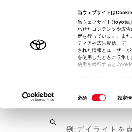
TOYOTA
当ウェブサイトはCooki
当ウェブサイト(
toyota.
わせたコンテンツや広告
ラインアップ
オーナーサポート
トピックス
定を行っています。また
ディアや広告配信、デー
された情報とユーザーが
を使用したときに収集し
FAQ ・お問い
使用を続行するとCook
「すべてのCookieを
ー)が保存されることに同
キーワード
更、同意を撤回したりす
同
必須
設定情
て
」をご覧ください。
意
の
選
択