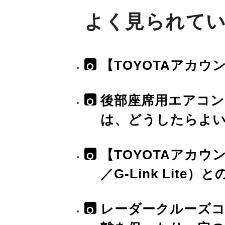
よく見られてい
【TOYOTAアカ
Q
後部座席用エアコ
Q
は、どうしたらよ
【TOYOTAアカウン
Q
／G-Link Lite
レーダークルーズ
Q