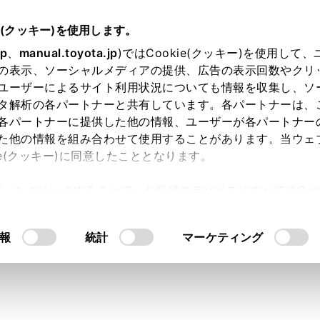
e(クッキー)を使用します。
jp
、
manual.toyota.jp
)ではCookie(クッキー)を使用して
の表示、ソーシャルメディアの提供、広告の表示回数やクリ
ユーザーによるサイト利用状況についても情報を収集し、ソ
タ解析の各パートナーと共有しています。各パートナーは、
各パートナーに提供した他の情報、ユーザーが各パートナー
た他の情報を組み合わせて使用することがあります。当ウェ
ie(クッキー)に同意したこととなります。
許可」をクリックすることで、お客様のデバイスにすべてのCook
ー“300”】アプローチアング
意したことになります。Cookie(クッキー)のオプトアウト
るにあたっては、当社の「
Cookie（クッキー）情報の取り
レークオーバーアングルの数
報
統計
マーケティング