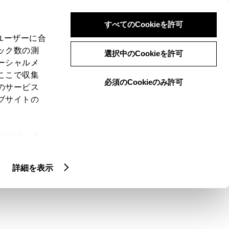
検索
メニュー
ログイン
すべてのCookieを許可
、ユーザーに合
ック数の測
選択中のCookieを許可
ーシャルメ
ここで収集
必須のCookieのみ許可
のサービス
ブサイトの
ie(クッキ
ル、デパーチャア
、設定の変
扱いについ
値を教えて。
詳細を表示