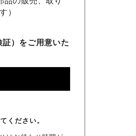
部品の販売、取り
す）
検証）をご用意いた
してください。