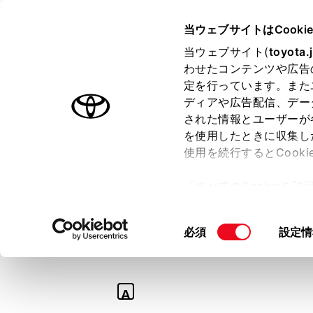
TOYOTA
当ウェブサイトはCooki
当ウェブサイト(
toyota.
わせたコンテンツや広告
ラインアップ
オーナーサポート
トピックス
定を行っています。また
ディアや広告配信、デー
された情報とユーザーが
を使用したときに収集し
使用を続行するとCook
Q
「すべてのCookieを
【ランドクルーザ
ー)が保存されることに同
更、同意を撤回したりす
ングル、ランプブ
同
必須
設定情
て
」をご覧ください。
意
の
選
A
択