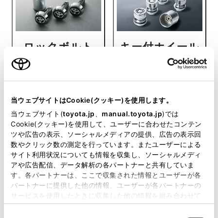
ロックボルト
キー付ホイール
（ナンバープレ
ナット（単品装
ート用）
着の場合）
当ウェブサイトはCookie(クッキー)を使用します。
当ウェブサイト(
toyota.jp
、
manual.toyota.jp
)では
Cookie(クッキー)を使用して、ユーザーに合わせたコンテン
ツや広告の表示、ソーシャルメディアの提供、広告の表示回
数やクリック数の測定を行っています。またユーザーによる
サイト利用状況についても情報を収集し、ソーシャルメディ
アや広告配信、データ解析の各パートナーと共有していま
キー付ホイール
レスキューマン
す。各パートナーは、ここで収集された情報とユーザーが各
ナット（タイ
III（ハンマー＆
パートナーに提供した他の情報、ユーザーが各パートナーの
サービスを使用したときに収集した他の情報を組み合わせて
ヤ・ホイールと
カッター）
使用することがあります。当ウェブサイトの使用を続行する
同時交換の場
同
とCookie(クッキー)に同意したこととなります。