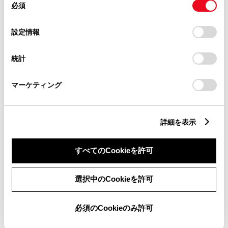
必須
意
合）
の
「すべてのCookieを許可」をクリックすることで、お客様の
選
デバイスにすべてのCookie(クッキー)が保存されることに同
設定情報
択
意したことになります。Cookie(クッキー)のオプトアウト、
設定の変更、同意を撤回したりするにあたっては、当社の
統計
「
Cookie（クッキー）情報の取り扱いについて
」をご覧くだ
すべて表示する
さい。
マーケティング
詳細を表示
WEBカタログ・スペ
すべてのCookieを許可
ック情報
選択中のCookieを許可
必須のCookieのみ許可
WEBカタログ