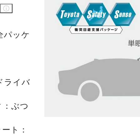
全パッケ
ドライバ
ィ：ぶつ
ラート：