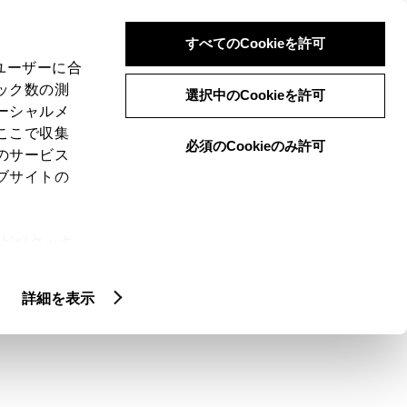
検索
メニュー
ログイン
すべてのCookieを許可
、ユーザーに合
ック数の測
選択中のCookieを許可
ーシャルメ
ここで収集
必須のCookieのみ許可
のサービス
ブサイトの
ie(クッキ
タマイズカー
アクセサリー
、設定の変
扱いについ
詳細を表示