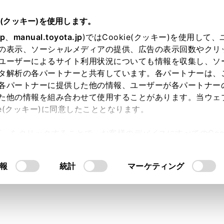
e(クッキー)を使用します。
jp
、
manual.toyota.jp
)ではCookie(クッキー)を使用して
の表示、ソーシャルメディアの提供、広告の表示回数やクリ
ユーザーによるサイト利用状況についても情報を収集し、ソ
タ解析の各パートナーと共有しています。各パートナーは、
各パートナーに提供した他の情報、ユーザーが各パートナー
た他の情報を組み合わせて使用することがあります。当ウェ
ie(クッキー)に同意したこととなります。
許可」をクリックすることで、お客様のデバイスにすべてのCook
内空間
走行性能
安全性能
カス
意したことになります。Cookie(クッキー)のオプトアウト
るにあたっては、当社の「
Cookie（クッキー）情報の取り
報
統計
マーケティング