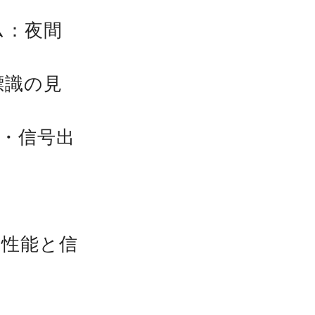
ム：夜間
標識の見
車・信号出
識性能と信