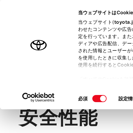
TOYOTA
当ウェブサイトはCooki
当ウェブサイト(
toyota.
わせたコンテンツや広告
ラインアップ
オーナーサポート
トピックス
定を行っています。また
ディアや広告配信、デー
ランドクルーザー“70”
された情報とユーザーが
を使用したときに収集し
使用を続行するとCook
「すべてのCookieを
価格・グレード
デザイン
室
ー)が保存されることに同
更、同意を撤回したりす
同
必須
設定情
て
」をご覧ください。
意
安全性能
の
選
択