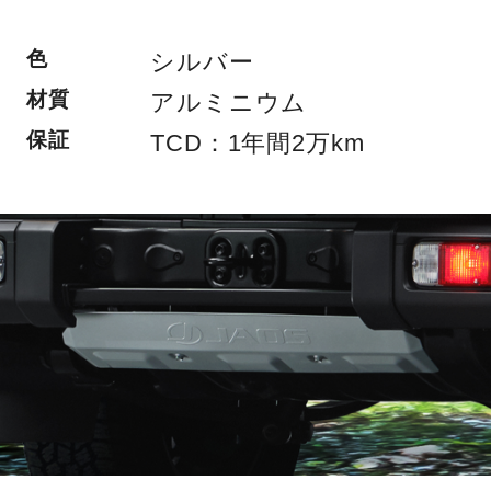
色
シルバー
材質
アルミニウム
保証
TCD：1年間2万km