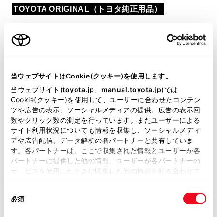
TOYOTA ORIGINAL（トヨタ純正用品）
7
スペアタイヤカバー
“70”専用デザインのタイヤカバーがリ
ヤスタイルにアクセントをプラス。
当ウェブサイトはCookie(クッキー)を使用します。
スペアタイヤを汚れから守り、脱着
当ウェブサイト(
toyota.jp
、
manual.toyota.jp
)では
Cookie(クッキー)を使用して、ユーザーに合わせたコンテン
も簡単です。
ツや広告の表示、ソーシャルメディアの提供、広告の表示回
数やクリック数の測定を行っています。またユーザーによる
サイト利用状況についても情報を収集し、ソーシャルメディ
20,900
アや広告配信、データ解析の各パートナーと共有していま
円
（消費税抜き19,000円）
す。各パートナーは、ここで収集された情報とユーザーが各
パートナーに提供した他の情報、ユーザーが各パートナーの
サービスを使用したときに収集した他の情報を組み合わせて
材質
TPOレザー
使用することがあります。当ウェブサイトの使用を続行する
同
とCookie(クッキー)に同意したこととなります。
サイズ
直径／800×高さ／
必須
意
の
「すべてのCookieを許可」をクリックすることで、お客様の
225mm（車両スペアタイ