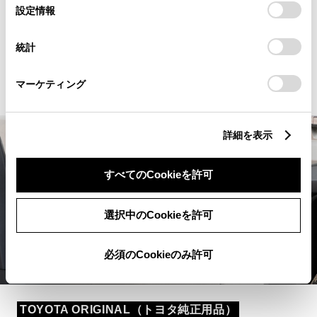
選
デバイスにすべてのCookie(クッキー)が保存されることに同
設定情報
ヤサイズ同等）
択
意したことになります。Cookie(クッキー)のオプトアウト、
設定の変更、同意を撤回したりするにあたっては、当社の
保証
トヨタ純正用品：3年間6万
統計
「
Cookie（クッキー）情報の取り扱いについて
」をご覧くだ
さい。
km
マーケティング
詳細を表示
すべてのCookieを許可
選択中のCookieを許可
必須のCookieのみ許可
TOYOTA ORIGINAL（トヨタ純正用品）