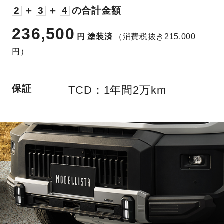
2
＋
3
＋
4
の合計金額
236,500
円
塗装済
（消費税抜き215,000
円）
保証
TCD：1年間2万km