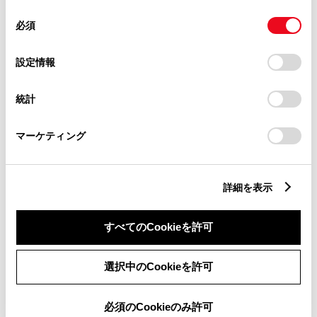
7
オーバーフェンダー
同
とCookie(クッキー)に同意したこととなります。
必須
意
［設定：除くマッドフラップ
の
「すべてのCookieを許可」をクリックすることで、お客様の
付車］
選
デバイスにすべてのCookie(クッキー)が保存されることに同
設定情報
択
意したことになります。Cookie(クッキー)のオプトアウト、
設定の変更、同意を撤回したりするにあたっては、当社の
統計
「
Cookie（クッキー）情報の取り扱いについて
」をご覧くだ
132,000
円
1台分
（消費税抜き120,000円）
さい。
マーケティング
材質
樹脂（ポリプロピレン）
詳細を表示
全幅
オリジナルより約5mm（片
側）プラス
すべてのCookieを許可
保証
TCD：1年間2万km
選択中のCookieを許可
必須のCookieのみ許可