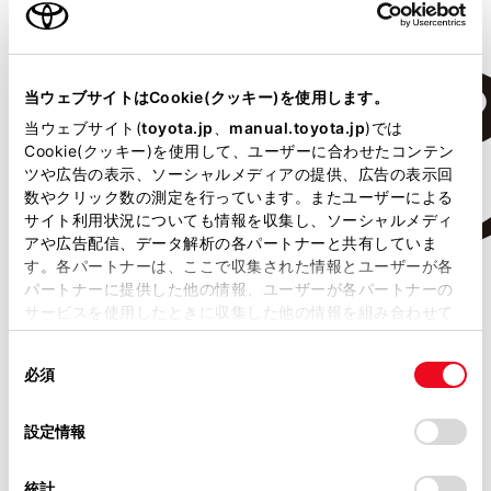
当ウェブサイトはCookie(クッキー)を使用します。
当ウェブサイト(
toyota.jp
、
manual.toyota.jp
)では
Cookie(クッキー)を使用して、ユーザーに合わせたコンテン
ツや広告の表示、ソーシャルメディアの提供、広告の表示回
数やクリック数の測定を行っています。またユーザーによる
サイト利用状況についても情報を収集し、ソーシャルメディ
アや広告配信、データ解析の各パートナーと共有していま
す。各パートナーは、ここで収集された情報とユーザーが各
パートナーに提供した他の情報、ユーザーが各パートナーの
サービスを使用したときに収集した他の情報を組み合わせて
使用することがあります。当ウェブサイトの使用を続行する
同
とCookie(クッキー)に同意したこととなります。
必須
意
の
「すべてのCookieを許可」をクリックすることで、お客様の
選
デバイスにすべてのCookie(クッキー)が保存されることに同
設定情報
択
意したことになります。Cookie(クッキー)のオプトアウト、
設定の変更、同意を撤回したりするにあたっては、当社の
統計