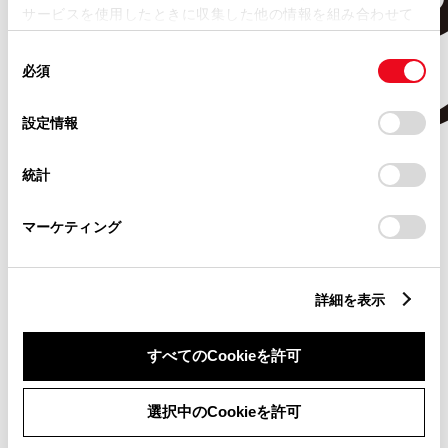
サービスを使用したときに収集した他の情報を組み合わせて
使用することがあります。当ウェブサイトの使用を続行する
同
とCookie(クッキー)に同意したこととなります。
必須
意
の
「すべてのCookieを許可」をクリックすることで、お客様の
選
デバイスにすべてのCookie(クッキー)が保存されることに同
設定情報
択
意したことになります。Cookie(クッキー)のオプトアウト、
設定の変更、同意を撤回したりするにあたっては、当社の
統計
「
Cookie（クッキー）情報の取り扱いについて
」をご覧くだ
さい。
マーケティング
詳細を表示
すべてのCookieを許可
選択中のCookieを許可