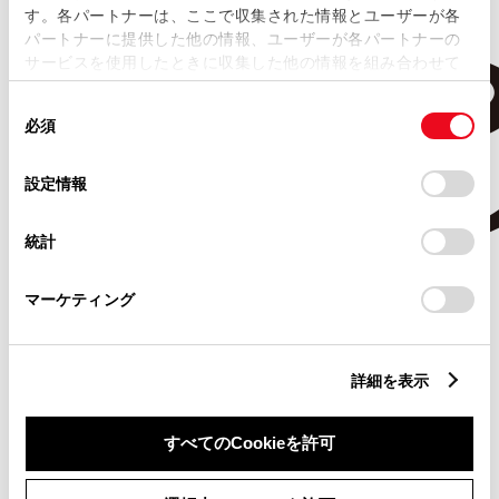
す。各パートナーは、ここで収集された情報とユーザーが各
パートナーに提供した他の情報、ユーザーが各パートナーの
サービスを使用したときに収集した他の情報を組み合わせて
使用することがあります。当ウェブサイトの使用を続行する
同
とCookie(クッキー)に同意したこととなります。
必須
意
の
「すべてのCookieを許可」をクリックすることで、お客様の
選
デバイスにすべてのCookie(クッキー)が保存されることに同
設定情報
択
意したことになります。Cookie(クッキー)のオプトアウト、
設定の変更、同意を撤回したりするにあたっては、当社の
統計
「
Cookie（クッキー）情報の取り扱いについて
」をご覧くだ
さい。
マーケティング
詳細を表示
すべてのCookieを許可