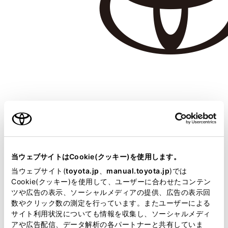
伊藤 正樹
さん
元々バスケットボールをやっていたというスポーツマン。イカ釣
当ウェブサイトはCookie(クッキー)を使用します。
りは奥様の影響で始めたのに、今では伊藤さんの方がハマってし
まったそうです。
当ウェブサイト(
toyota.jp
、
manual.toyota.jp
)では
Cookie(クッキー)を使用して、ユーザーに合わせたコンテン
ツや広告の表示、ソーシャルメディアの提供、広告の表示回
数やクリック数の測定を行っています。またユーザーによる
サイト利用状況についても情報を収集し、ソーシャルメディ
アや広告配信、データ解析の各パートナーと共有していま