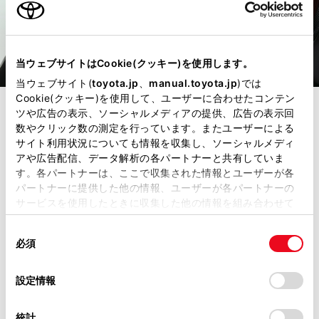
当ウェブサイトはCookie(クッキー)を使用します。
当ウェブサイト(
toyota.jp
、
manual.toyota.jp
)では
Cookie(クッキー)を使用して、ユーザーに合わせたコンテン
ツや広告の表示、ソーシャルメディアの提供、広告の表示回
6
バックドアガーニッシュ
数やクリック数の測定を行っています。またユーザーによる
サイト利用状況についても情報を収集し、ソーシャルメディ
（メッキ）
アや広告配信、データ解析の各パートナーと共有していま
す。各パートナーは、ここで収集された情報とユーザーが各
パートナーに提供した他の情報、ユーザーが各パートナーの
19,800
サービスを使用したときに収集した他の情報を組み合わせて
円
（消費税抜き18,000円）
使用することがあります。当ウェブサイトの使用を続行する
同
とCookie(クッキー)に同意したこととなります。
必須
意
の
「すべてのCookieを許可」をクリックすることで、お客様の
材質
樹脂（ABS）
選
デバイスにすべてのCookie(クッキー)が保存されることに同
設定情報
択
意したことになります。Cookie(クッキー)のオプトアウト、
保証
トヨタ純正用品：3年間6万
設定の変更、同意を撤回したりするにあたっては、当社の
統計