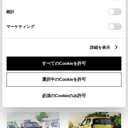
択
意したことになります。Cookie(クッキー)のオプトアウト、
ギャラリー
設定の変更、同意を撤回したりするにあたっては、当社の
統計
「
Cookie（クッキー）情報の取り扱いについて
」をご覧くだ
さい。
マーケティング
詳細を表示
すべてのCookieを許可
選択中のCookieを許可
必須のCookieのみ許可