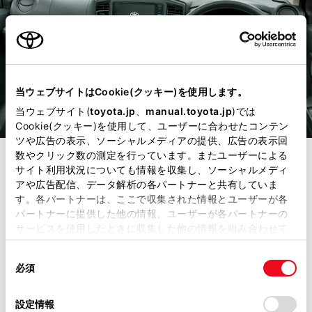
当ウェブサイトはCookie(クッキー)を使用します。
当ウェブサイト(
toyota.jp
、
manual.toyota.jp
)では
Cookie(クッキー)を使用して、ユーザーに合わせたコンテン
ツや広告の表示、ソーシャルメディアの提供、広告の表示回
数やクリック数の測定を行っています。またユーザーによる
サイト利用状況についても情報を収集し、ソーシャルメディ
モノトーンインパネ
アや広告配信、データ解析の各パートナーと共有していま
す。各パートナーは、ここで収集された情報とユーザーが各
パートナーに提供した他の情報、ユーザーが各パートナーの
サービスを使用したときに収集した他の情報を組み合わせて
［L“SA Ⅲ”、B“SA Ⅲ”に標準装備］
使用することがあります。当ウェブサイトの使用を続行する
同
とCookie(クッキー)に同意したこととなります。
必須
意
の
「すべてのCookieを許可」をクリックすることで、お客様の
選
デバイスにすべてのCookie(クッキー)が保存されることに同
設定情報