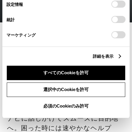
選
デバイスにすべてのCookie(クッキー)が保存されることに同
設定情報
択
意したことになります。Cookie(クッキー)のオプトアウト、
設定の変更、同意を撤回したりするにあたっては、当社の
統計
「
Cookie（クッキー）情報の取り扱いについて
」をご覧くだ
さい。
コネクティッド
マーケティング
あなたと、クルマ
詳細を表示
と、
すべてのCookieを許可
トヨタが安心でつな
選択中のCookieを許可
がる。
必須のCookieのみ許可
ナビに話しかけてスムーズに目的地
へ。困った時には速やかなヘルプ