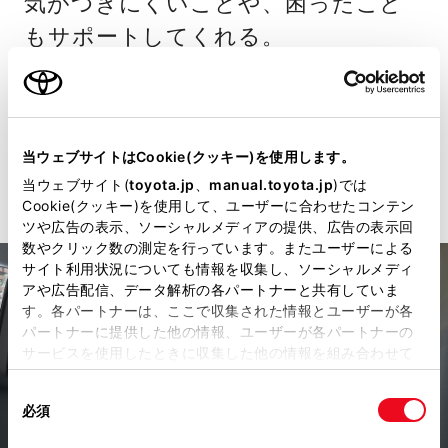
気がつきにくいことや、困ったこと
もサポートしてくれる。
＊2026年2月現在。
詳細を見る
当ウェブサイトはCookie(クッキー)を使用します。
当ウェブサイト(
toyota.jp
、
manual.toyota.jp
)では
Cookie(クッキー)を使用して、ユーザーに合わせたコンテン
ツや広告の表示、ソーシャルメディアの提供、広告の表示回
数やクリック数の測定を行っています。またユーザーによる
サイト利用状況についても情報を収集し、ソーシャルメディ
アや広告配信、データ解析の各パートナーと共有していま
す。各パートナーは、ここで収集された情報とユーザーが各
パートナーに提供した他の情報、ユーザーが各パートナーの
サービスを使用したときに収集した他の情報を組み合わせて
使用することがあります。当ウェブサイトの使用を続行する
同
とCookie(クッキー)に同意したこととなります。
必須
意
の
「すべてのCookieを許可」をクリックすることで、お客様の