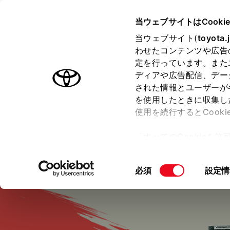
TOYOTA
当ウェブサイトはCooki
当ウェブサイト(
toyota.
わせたコンテンツや広告
ラインアップ
オーナーサポート
トピックス
定を行っています。また
ディアや広告配信、デー
RAV4
された情報とユーザーが
を使用したときに収集し
使用を続行するとCook
「すべてのCookieを
価格・グレード
デザイン
室
ー)が保存されることに同
更、同意を撤回したりす
同
必須
設定情
て
」をご覧ください。
意
の
選
択