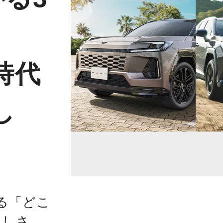
時代
し
る「どこ
らしさ。