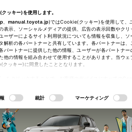
e(クッキー)を使用します。
jp
、
manual.toyota.jp
)ではCookie(クッキー)を使用して
の表示、ソーシャルメディアの提供、広告の表示回数やクリ
ユーザーによるサイト利用状況についても情報を収集し、ソ
タ解析の各パートナーと共有しています。各パートナーは、
各パートナーに提供した他の情報、ユーザーが各パートナー
た他の情報を組み合わせて使用することがあります。当ウェ
ie(クッキー)に同意したこととなります。
許可」をクリックすることで、お客様のデバイスにすべてのCook
内空間
走行性能
PHEV
GR SPO
意したことになります。Cookie(クッキー)のオプトアウト
るにあたっては、当社の「
Cookie（クッキー）情報の取り
報
統計
マーケティング