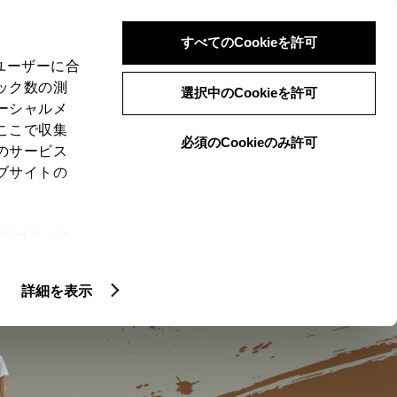
検索
メニュー
ログイン
すべてのCookieを許可
、ユーザーに合
ック数の測
選択中のCookieを許可
ーシャルメ
ここで収集
必須のCookieのみ許可
のサービス
ブサイトの
ie(クッキ
RT
カスタマイズ
安全性能
コネ
、設定の変
扱いについ
詳細を表示