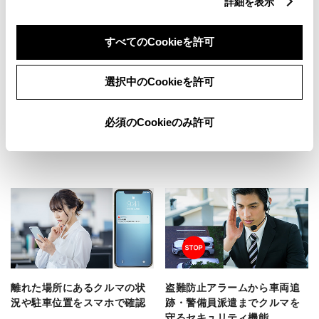
詳細を表示
すべてのCookieを許可
選択中のCookieを許可
クルマの電源ON時にスマホに
事故やトラブル発生時、ドラ
お知らせ
レコの映像をスマホで簡単に
必須のCookieのみ許可
確認
マイカー始動通知
スマホdeドラレコ
離れた​場所に​ある​クルマの​状
盗難防止アラームから​車両追
況や​駐車位置を​スマホで​確認
跡・警備員派遣まで​クルマを​
守る​セキュリティ機能