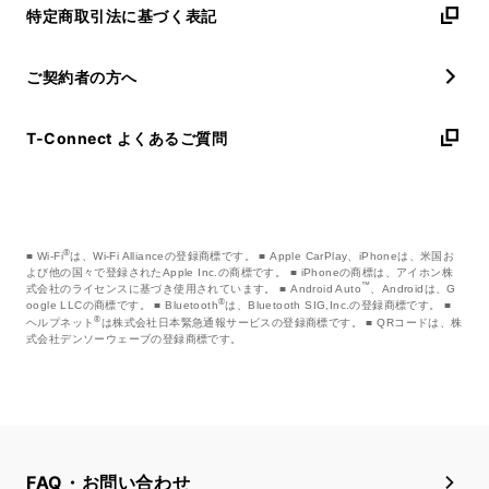
特定商取引法に基づく表記
ご契約者の方へ
T-Connect よくあるご質問
®
Wi-Fi
は、Wi-Fi Allianceの登録商標です。
Apple CarPlay、iPhoneは、米国お
よび他の国々で登録されたApple Inc.の商標です。
iPhoneの商標は、アイホン株
™
式会社のライセンスに基づき使用されています。
Android Auto
、Androidは、G
®
oogle LLCの商標です。
Bluetooth
は、Bluetooth SIG,Inc.の登録商標です。
®
ヘルプネット
は株式会社日本緊急通報サービスの登録商標です。
QRコードは、株
式会社デンソーウェーブの登録商標です。
FAQ・お問い合わせ