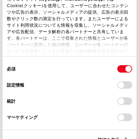
Cookie(クッキー)を使用して、ユーザーに合わせたコンテン
離れていても​クルマの​鍵や​窓
駐車場で迷った時、スマホで
ツや広告の表示、ソーシャルメディアの提供、広告の表示回
が​開いていないかスマホで​確
簡単に駐車位置を確認
数やクリック数の測定を行っています。またユーザーによる
認
サイト利用状況についても情報を収集し、ソーシャルメディ
カーファインダー
アや広告配信、データ解析の各パートナーと共有していま
リモート確認
す。各パートナーは、ここで収集された情報とユーザーが各
パートナーに提供した他の情報、ユーザーが各パートナーの
サービスを使用したときに収集した他の情報を組み合わせて
使用することがあります。当ウェブサイトの使用を続行する
同
とCookie(クッキー)に同意したこととなります。
必須
意
の
「すべてのCookieを許可」をクリックすることで、お客様の
選
デバイスにすべてのCookie(クッキー)が保存されることに同
設定情報
択
意したことになります。Cookie(クッキー)のオプトアウト、
乗っていない時は、アプリか
ドアのこじ開けなどのトラブ
設定の変更、同意を撤回したりするにあたっては、当社の
ら​クルマの​始動を​ロックして
ル発生時にスマホにお知らせ
統計
「
Cookie（クッキー）情報の取り扱いについて
」をご覧くだ
盗難防止
さい。
アラーム通知
マーケティング
マイカー始動ロック