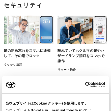
セキュリティ
鍵の閉め忘れをスマホに通知
離れていても​クルマの​鍵や​ハ
して、その場でロック
ザードランプ消灯を​スマホで​
操作
うっかり通知
リモート操作
当ウェブサイトはCookie(クッキー)を使用します。
当ウェブサイト(
toyota.jp
、
manual.toyota.jp
)では