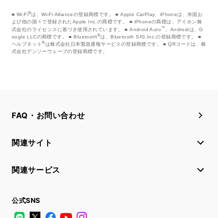
®
Wi-Fi
は、Wi-Fi Allianceの登録商標です。
Apple CarPlay、iPhoneは、米国お
よび他の国々で登録されたApple Inc.の商標です。
iPhoneの商標は、アイホン株
™
式会社のライセンスに基づき使用されています。
Android Auto
、Androidは、G
®
oogle LLCの商標です。
Bluetooth
は、Bluetooth SIG,Inc.の登録商標です。
®
ヘルプネット
は株式会社日本緊急通報サービスの登録商標です。
QRコードは、株
式会社デンソーウェーブの登録商標です。
FAQ・お問い合わせ
関連サイト
関連サービス
公式SNS
LINE
X
Facebook
YouTube
Instagram