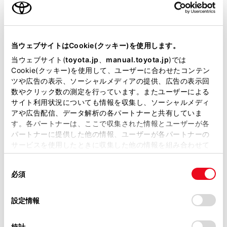
パンクしたので修理・移動を頼みたい
当ウェブサイトはCookie(クッキー)を使用します。
ご利用方法
当ウェブサイト(
toyota.jp
、
manual.toyota.jp
)では
Cookie(クッキー)を使用して、ユーザーに合わせたコンテン
ツや広告の表示、ソーシャルメディアの提供、広告の表示回
使い方
数やクリック数の測定を行っています。またユーザーによる
サイト利用状況についても情報を収集し、ソーシャルメディ
アや広告配信、データ解析の各パートナーと共有していま
す。各パートナーは、ここで収集された情報とユーザーが各
パートナーに提供した他の情報、ユーザーが各パートナーの
ご利用するためには
サービスを使用したときに収集した他の情報を組み合わせて
使用することがあります。当ウェブサイトの使用を続行する
同
とCookie(クッキー)に同意したこととなります。
必須
意
対象プラン
の
「すべてのCookieを許可」をクリックすることで、お客様の
選
デバイスにすべてのCookie(クッキー)が保存されることに同
設定情報
択
意したことになります。Cookie(クッキー)のオプトアウト、
T-Connect スタンダード
設定の変更、同意を撤回したりするにあたっては、当社の
統計