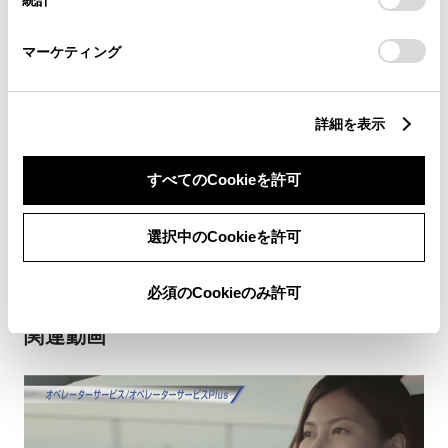
「
Cookie（クッキー）情報の取り扱いについて
」をご覧くだ
さい。
契約プラン・料金について
マーケティング
T-Connectのお申し込み方法について
詳細を表示
ご利用料金
すべてのCookieを許可
T-Connect スタンダード
選択中のCookieを許可
必須のCookieのみ許可
関連動画