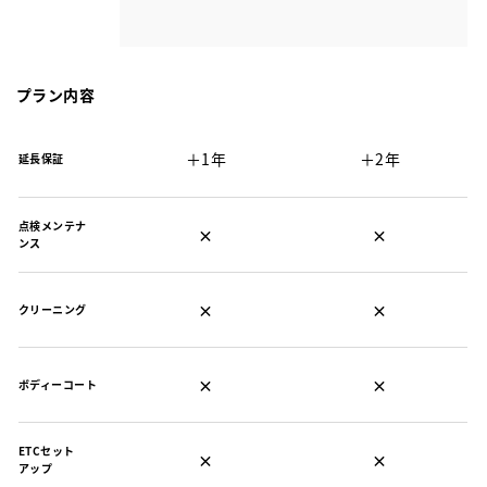
プラン内容
＋1年
＋2年
延長保証
点検メンテナ
×
×
ンス
×
×
クリーニング
×
×
ボディーコート
ETCセット
×
×
アップ