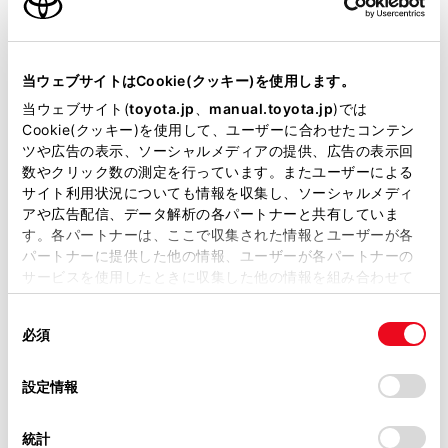
衝突被害軽減ブレーキ
ｽﾏｰﾄｱｼｽﾄの衝突回避支援ﾌﾞﾚｰｷ機能（対車両・歩行者）
当ウェブサイトはCookie(クッキー)を使用します。
当ウェブサイト(
toyota.jp
、
manual.toyota.jp
)では
Cookie(クッキー)を使用して、ユーザーに合わせたコンテン
車線逸脱警報
ツや広告の表示、ソーシャルメディアの提供、広告の表示回
数やクリック数の測定を行っています。またユーザーによる
サイト利用状況についても情報を収集し、ソーシャルメディ
クルーズコントロール
アや広告配信、データ解析の各パートナーと共有していま
す。各パートナーは、ここで収集された情報とユーザーが各
パートナーに提供した他の情報、ユーザーが各パートナーの
サービスを使用したときに収集した他の情報を組み合わせて
先進ライト
使用することがあります。当ウェブサイトの使用を続行する
同
とCookie(クッキー)に同意したこととなります。
必須
意
ブラインドスポットモニター（後側方検知）
の
「すべてのCookieを許可」をクリックすることで、お客様の
選
デバイスにすべてのCookie(クッキー)が保存されることに同
設定情報
択
意したことになります。Cookie(クッキー)のオプトアウト、
ドライブレコーダー
設定の変更、同意を撤回したりするにあたっては、当社の
統計
「
Cookie（クッキー）情報の取り扱いについて
」をご覧くだ
※ 記録媒体(SDカード等)は別途ご購入いただく場合がございます