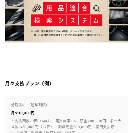
月々支払プラン（例）
分割払い (通常割賦)
月々10,400円
・支払回数72回（6年）、実質年率8%、頭金700,000円、ボーナ
ス払い30,000円（12回）、割賦元金780,000円、初回支払額
11,096円、割賦支払総額1,684,696円