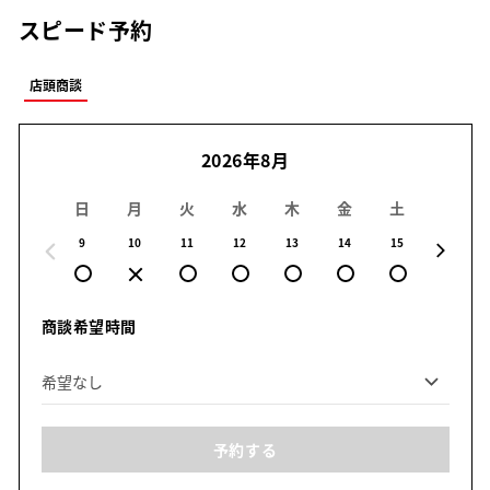
スピード予約
店頭商談
2026年8月
日
月
火
水
木
金
土
日
9
10
11
12
13
14
15
16
商談希望時間
予約する