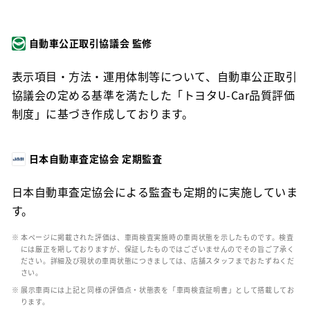
自動車公正取引協議会 監修
表示項目・方法・運用体制等について、自動車公正取引
協議会の定める基準を満たした「トヨタU-Car品質評価
制度」に基づき作成しております。
日本自動車査定協会 定期監査
日本自動車査定協会による監査も定期的に実施していま
す。
※ 本ページに掲載された評価は、車両検査実施時の車両状態を示したものです。検査
には厳正を期しておりますが、保証したものではございませんのでその旨ご了承く
ださい。詳細及び現状の車両状態につきましては、店舗スタッフまでおたずねくだ
さい。
※ 展示車両には上記と同様の評価点・状態表を「車両検査証明書」として搭載してお
ります。