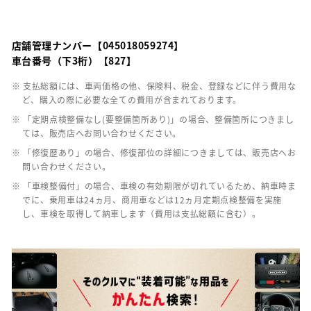
店舗管理ナンバー【045018059274】
車台番号（下3桁）【827】
※ 支払総額には、車両価格の他、保険料、税金、登録などに伴う費用な
ど、購入の際に必要な全ての費用が含まれております。
※ 「定期点検整備なし(要整備箇所あり)」の場合、整備箇所につきまし
ては、販売店へお問い合わせください。
※ 「修復歴あり」の場合、修復部位の詳細につきましては、販売店へお
問い合わせください。
※ 「車検整備付」の場合、車検の有効期限が切れているため、納車時ま
でに、乗用車は24ヵ月、商用車などは12ヵ月定期点検整備を実施
し、車検を取得して納車します（費用は支払総額に含む）。