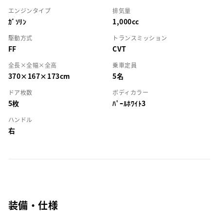
エンジンタイプ
排気量
ｶﾞｿﾘﾝ
1,000cc
駆動方式
トランスミッション
FF
CVT
全長×全幅×全高
乗車定員
370×167×173cm
5名
ドア枚数
ボディカラー
5枚
ﾊﾟｰﾙﾎﾜｲﾄ3
ハンドル
右
装備・仕様