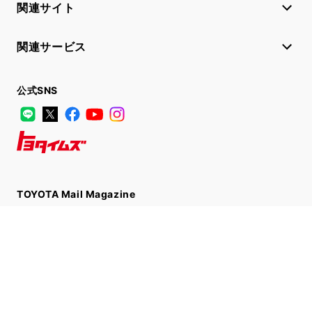
関連サイト
関連サービス
公式SNS
LINE
X
Facebook
YouTube
Instagram
トヨタイムズ
TOYOTA Mail Magazine
登録はこちら
サイトマップ
サイト利用について
個人情報の取扱いについて
TOYOTAアカウント利用規約
反社会的勢力に対する基本方針
企業情報
リコール情報
©1995-2026 TOYOTA MOTOR CORPORATION. ALL RIGHTS RESERVED.