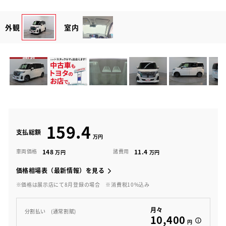
外観
室内
159.4
支払総額
148
11.4
車両価格
諸費用
価格相場表（最新情報）を見る
※価格は展示店にて8月登録の場合
※消費税10%込み
月々
分割払い (通常割賦)
10,400
円