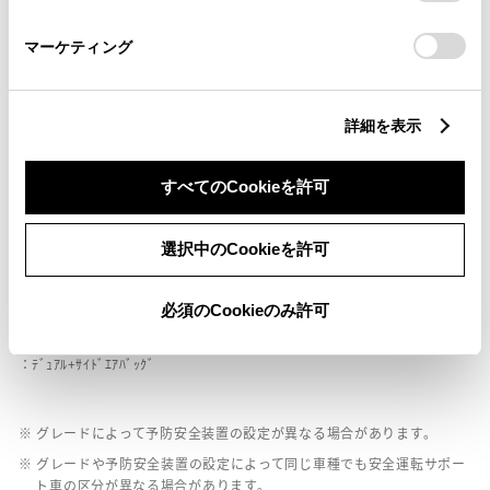
さい。
マーケティング
ペダル踏み間違い急発進抑制装置
ｲﾝﾃﾘｼﾞｪﾝﾄｸﾘｱﾗﾝｽｿﾅｰ・ｽﾏｰﾄｱｼｽﾄ
詳細を表示
パノラミックビューモニター（全周囲カメラ）
すべてのCookieを許可
選択中のCookieを許可
バックモニター
必須のCookieのみ許可
エアバッグ
：ﾃﾞｭｱﾙ+ｻｲﾄﾞｴｱﾊﾞｯｸﾞ
※ グレードによって予防安全装置の設定が異なる場合があります。
※ グレードや予防安全装置の設定によって同じ車種でも安全運転サポー
ト車の区分が異なる場合があります。