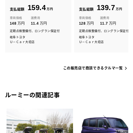
159.4
139.7
支払総額
万円
支払総額
万円
車両価格
諸費用
車両価格
諸費用
万円
万円
万円
万円
148
11.4
128
11.7
定期点検整備付、ロングラン保証付
定期点検整備付、ロングラン保証付
岐阜トヨタ
岐阜トヨタ
Ｕ－Ｃａｒ大垣店
Ｕ－Ｃａｒ大垣店
この販売店で商談できるクルマ一覧
ルーミーの関連記事
カ