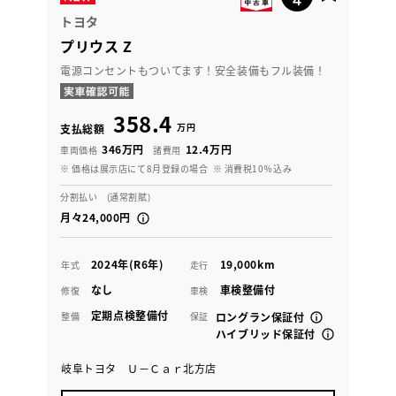
トヨタ
プリウス Z
電源コンセントもついてます！安全装備もフル装備！
358.4
万円
支払総額
346万円
12.4万円
車両価格
諸費用
※ 価格は展示店にて8月登録の場合
※ 消費税10％込み
分割払い (通常割賦)
月々24,000円
2024年(R6年)
19,000km
年式
走行
なし
車検整備付
修復
車検
定期点検整備付
整備
保証
ロングラン保証付
ハイブリッド保証付
岐阜トヨタ Ｕ－Ｃａｒ北方店