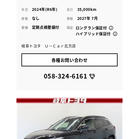
2024年(R6年)
35,000km
年式
走行
なし
2027年 7月
修復
車検
定期点検整備付
整備
保証
ロングラン保証付
ハイブリッド保証付
岐阜トヨタ Ｕ－Ｃａｒ北方店
各種お問い合わせ
058-324-6161