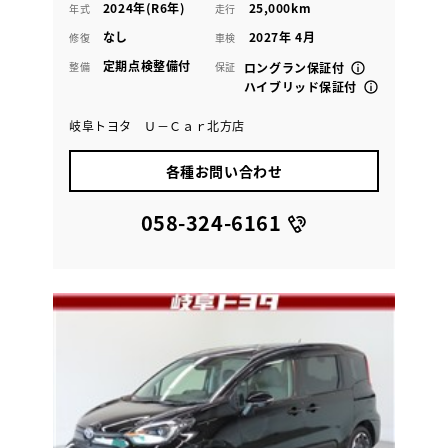
2024年(R6年)
25,000km
年式
走行
なし
2027年 4月
修復
車検
定期点検整備付
整備
保証
ロングラン保証付
ハイブリッド保証付
岐阜トヨタ Ｕ－Ｃａｒ北方店
各種お問い合わせ
058-324-6161