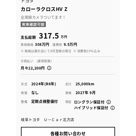
トヨタ
カローラクロスHV Z
全周囲カメラついてます！
317.5
万円
支払総額
308万円
9.5万円
車両価格
諸費用
※ 価格は展示店にて8月登録の場合
※ 消費税10％込み
分割払い (通常割賦)
月々22,200円
2024年(R6年)
25,000km
年式
走行
なし
2027年 9月
修復
車検
定期点検整備付
整備
保証
ロングラン保証付
ハイブリッド保証付
岐阜トヨタ Ｕ－Ｃａｒ北方店
各種お問い合わせ