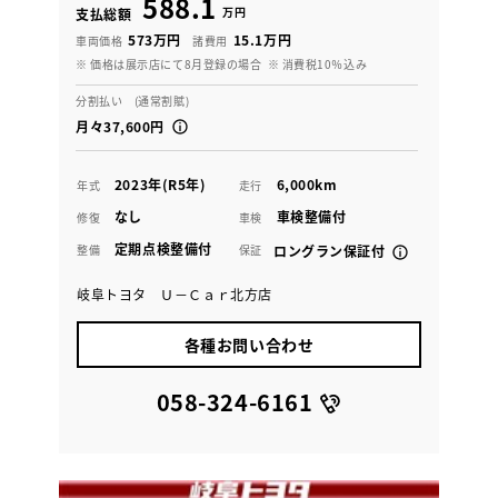
588.1
万円
支払総額
573万円
15.1万円
車両価格
諸費用
※ 価格は展示店にて8月登録の場合
※ 消費税10％込み
分割払い (通常割賦)
月々37,600円
2023年(R5年)
6,000km
年式
走行
なし
車検整備付
修復
車検
定期点検整備付
整備
保証
ロングラン保証付
岐阜トヨタ Ｕ－Ｃａｒ北方店
各種お問い合わせ
058-324-6161