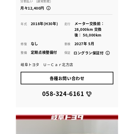
分割払い (通常割賦)
月々12,400円
2018年(H30年)
メーター交換前：
年式
走行
28,000km 交換
後： 50,000km
なし
2027年 5月
修復
車検
定期点検整備付
整備
保証
ロングラン保証付
岐阜トヨタ Ｕ－Ｃａｒ北方店
各種お問い合わせ
058-324-6161