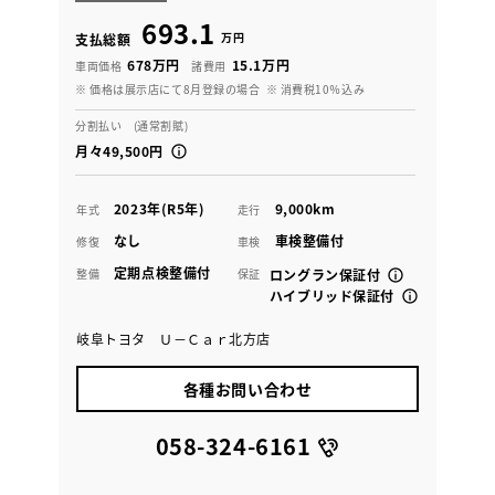
693.1
万円
支払総額
678万円
15.1万円
車両価格
諸費用
※ 価格は展示店にて8月登録の場合
※ 消費税10％込み
分割払い (通常割賦)
月々49,500円
2023年(R5年)
9,000km
年式
走行
なし
車検整備付
修復
車検
定期点検整備付
整備
保証
ロングラン保証付
ハイブリッド保証付
岐阜トヨタ Ｕ－Ｃａｒ北方店
各種お問い合わせ
058-324-6161