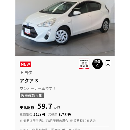
トヨタ
アクア S
ワンオーナー車です！
59.7
万円
支払総額
51万円
8.7万円
車両価格
諸費用
※ 価格は展示店にて8月登録の場合
※ 消費税10％込み
カエチャウ月々定額 (頭金無･ボーナス払無)