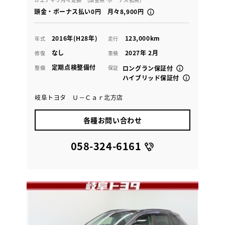
頭金・ボーナス払い0円 月々8,900円
2016年(H28年)
123,000km
年式
走行
なし
2027年 2月
修復
車検
定期点検整備付
整備
保証
ロングラン保証付
ハイブリッド保証付
岐阜トヨタ Ｕ－Ｃａｒ北方店
各種お問い合わせ
058-324-6161