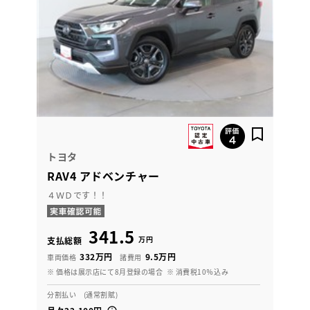
トヨタ
RAV4 アドベンチャー
４ＷＤです！！
341.5
万円
支払総額
332万円
9.5万円
車両価格
諸費用
※ 価格は展示店にて8月登録の場合
※ 消費税10％込み
分割払い (通常割賦)