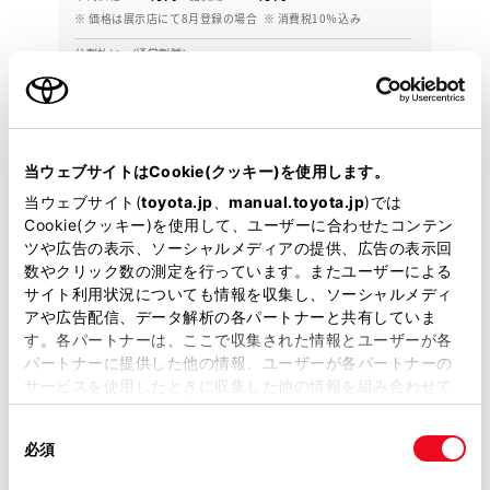
※ 価格は展示店にて8月登録の場合
※ 消費税10％込み
分割払い (通常割賦)
月々21,200円
2021年(R3年)
59,000km
年式
走行
なし
車検整備付
修復
車検
当ウェブサイトはCookie(クッキー)を使用します。
定期点検整備付
整備
保証
ロングラン保証付
当ウェブサイト(
toyota.jp
、
manual.toyota.jp
)では
ハイブリッド保証付
Cookie(クッキー)を使用して、ユーザーに合わせたコンテン
ツや広告の表示、ソーシャルメディアの提供、広告の表示回
岐阜トヨタ Ｕ－Ｃａｒ北方店
数やクリック数の測定を行っています。またユーザーによる
サイト利用状況についても情報を収集し、ソーシャルメディ
各種お問い合わせ
アや広告配信、データ解析の各パートナーと共有していま
す。各パートナーは、ここで収集された情報とユーザーが各
パートナーに提供した他の情報、ユーザーが各パートナーの
058-324-6161
サービスを使用したときに収集した他の情報を組み合わせて
使用することがあります。当ウェブサイトの使用を続行する
同
とCookie(クッキー)に同意したこととなります。
必須
意
の
「すべてのCookieを許可」をクリックすることで、お客様の