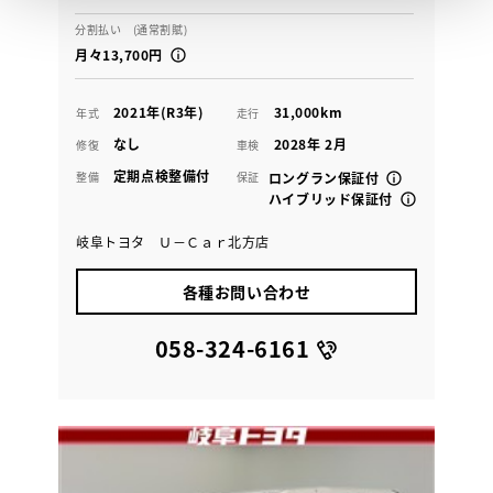
分割払い (通常割賦)
月々13,700円
2021年(R3年)
31,000km
年式
走行
なし
2028年 2月
修復
車検
定期点検整備付
整備
保証
ロングラン保証付
ハイブリッド保証付
岐阜トヨタ Ｕ－Ｃａｒ北方店
各種お問い合わせ
058-324-6161