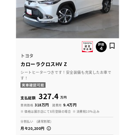
トヨタ
カローラクロスHV Z
シートヒーターつきです！安全装備も充実したお車で
す！
327.4
万円
支払総額
318万円
9.4万円
車両価格
諸費用
※ 価格は展示店にて8月登録の場合
※ 消費税10％込み
分割払い (通常割賦)
月々20,200円