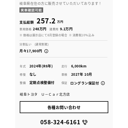
岐阜県在住の方に販売させていただいております！
257.2
万円
支払総額
248万円
9.2万円
車両価格
諸費用
※ 価格は展示店にて8月登録の場合
※ 消費税10％込み
分割払い (通常割賦)
月々17,900円
2024年(R6年)
6,000km
年式
走行
なし
2027年 10月
修復
車検
定期点検整備付
整備
保証
ロングラン保証付
岐阜トヨタ Ｕ－Ｃａｒ北方店
各種お問い合わせ
058-324-6161