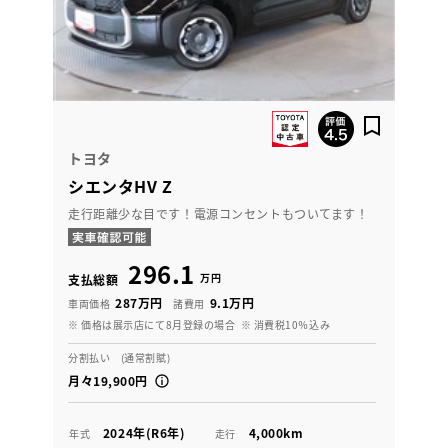
トヨタ
シエンタHV Z
走行距離少な目です！電源コンセントもついてます！
296.1
万円
支払総額
287万円
9.1万円
車両価格
諸費用
※ 価格は展示店にて8月登録の場合
※ 消費税10％込み
分割払い (通常割賦)
月々19,900円
2024年(R6年)
4,000km
年式
走行