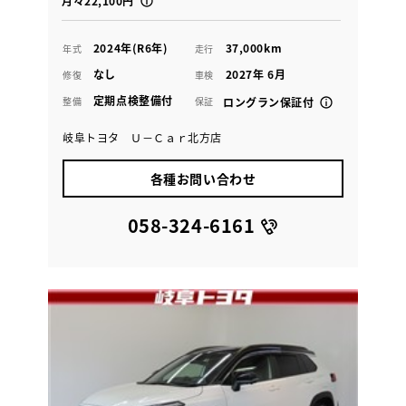
月々22,100円
2024年(R6年)
37,000km
年式
走行
なし
2027年 6月
修復
車検
定期点検整備付
整備
保証
ロングラン保証付
岐阜トヨタ Ｕ－Ｃａｒ北方店
各種お問い合わせ
058-324-6161