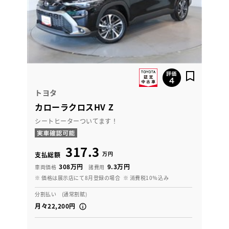
トヨタ
カローラクロスHV Z
シートヒーターついてます！
317.3
万円
支払総額
308万円
9.3万円
車両価格
諸費用
※ 価格は展示店にて8月登録の場合
※ 消費税10％込み
分割払い (通常割賦)
月々22,200円