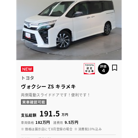
トヨタ
ヴォクシー ZS キラメキ
両側電動スライドドアです！便利です！
191.5
万円
支払総額
182万円
9.5万円
車両価格
諸費用
※ 価格は展示店にて8月登録の場合
※ 消費税10％込み