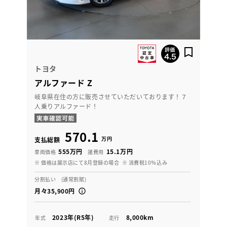
トヨタ
アルファード Z
岐阜県在住の方に販売させていただいております！７
人乗りアルファード！
570.1
万円
支払総額
555万円
15.1万円
車両価格
諸費用
※ 価格は展示店にて8月登録の場合
※ 消費税10％込み
分割払い (通常割賦)
月々35,900円
2023年(R5年)
8,000km
年式
走行