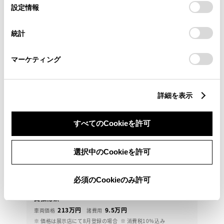
選
デバイスにすべてのCookie(クッキー)が保存されることに同
設定情報
択
意したことになります。Cookie(クッキー)のオプトアウト、
設定の変更、同意を撤回したりするにあたっては、当社の
統計
「
Cookie（クッキー）情報の取り扱いについて
」をご覧くだ
さい。
マーケティング
詳細を表示
すべてのCookieを許可
トヨタ
カローラツーリングHV WXB
選択中のCookieを許可
寒冷地仕様のお車です！
必須のCookieのみ許可
222.5
万円
支払総額
213万円
9.5万円
車両価格
諸費用
※ 価格は展示店にて8月登録の場合
※ 消費税10％込み