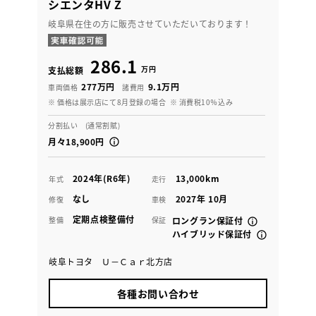
シエンタHV Z
岐阜県在住の方に販売させていただいております！
286.1
万円
支払総額
277万円
9.1万円
車両価格
諸費用
※ 価格は展示店にて8月登録の場合
※ 消費税10％込み
分割払い (通常割賦)
月々18,900円
2024年(R6年)
13,000km
年式
走行
なし
2027年 10月
修復
車検
定期点検整備付
整備
保証
ロングラン保証付
ハイブリッド保証付
岐阜トヨタ Ｕ－Ｃａｒ北方店
各種お問い合わせ