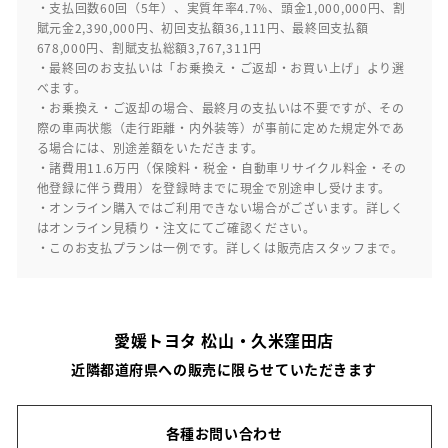
・支払回数60回（5年）、実質年率4.7%、頭金1,000,000円、割
賦元金2,390,000円、初回支払額36,111円、最終回支払額
678,000円、割賦支払総額3,767,311円
・最終回のお支払いは「お乗換え・ご返却・お買い上げ」より選
べます。
・お乗換え・ご返却の場合、最終月の支払いは不要ですが、その
際の車両状態（走行距離・内外装等）が事前に定めた規定外であ
る場合には、別途差額をいただきます。
・諸費用11.6万円（保険料・税金・自動車リサイクル料金・その
他登録に伴う費用）を登録時までに現金で別途申し受けます。
・オンライン購入ではご利用できない場合がございます。詳しく
はオンライン見積り・注文にてご確認ください。
・このお支払プランは一例です。詳しくは販売店スタッフまで。
愛媛トヨタ 松山・久米窪田店
近隣都道府県への販売に限らせていただきます
各種お問い合わせ