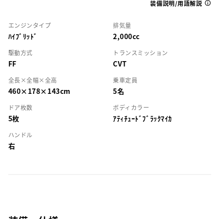
装備説明/用語解説
エンジンタイプ
排気量
ﾊｲﾌﾞﾘｯﾄﾞ
2,000cc
駆動方式
トランスミッション
FF
CVT
全長×全幅×全高
乗車定員
460×178×143cm
5名
ドア枚数
ボディカラー
5枚
ｱﾃｨﾁｭｰﾄﾞﾌﾞﾗｯｸﾏｲｶ
ハンドル
右