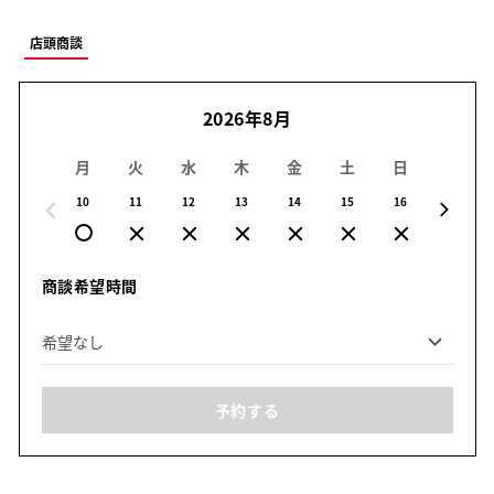
店頭商談
2026年8月
月
火
水
木
金
土
日
月
10
11
12
13
14
15
16
17
商談希望時間
予約する