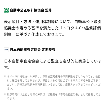
自動車公正取引協議会 監修
表示項目・方法・運用体制等について、自動車公正取引
協議会の定める基準を満たした「トヨタU-Car品質評価
制度」に基づき作成しております。
日本自動車査定協会 定期監査
日本自動車査定協会による監査も定期的に実施していま
す。
※ 本ページに掲載された評価は、車両検査実施時の車両状態を示したものです。検査
には厳正を期しておりますが、保証したものではございませんのでその旨ご了承く
ださい。詳細及び現状の車両状態につきましては、店舗スタッフまでおたずねくだ
さい。
※ 展示車両には上記と同様の評価点・状態表を「車両検査証明書」として搭載してお
ります。