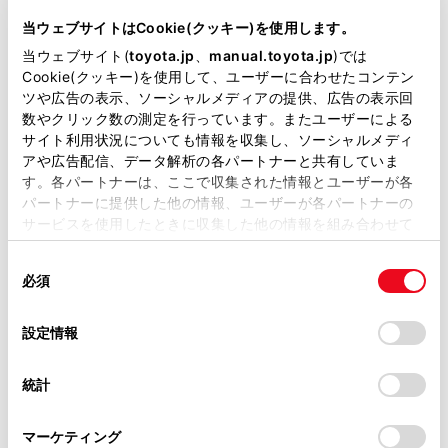
キーレス
当ウェブサイトはCookie(クッキー)を使用します。
：ｽﾏｰﾄｷ-
当ウェブサイト(
toyota.jp
、
manual.toyota.jp
)では
Cookie(クッキー)を使用して、ユーザーに合わせたコンテン
ツや広告の表示、ソーシャルメディアの提供、広告の表示回
リモコンスターター
数やクリック数の測定を行っています。またユーザーによる
サイト利用状況についても情報を収集し、ソーシャルメディ
アや広告配信、データ解析の各パートナーと共有していま
ETC
す。各パートナーは、ここで収集された情報とユーザーが各
パートナーに提供した他の情報、ユーザーが各パートナーの
※ セットアップ費用は別途申し受けます
サービスを使用したときに収集した他の情報を組み合わせて
使用することがあります。当ウェブサイトの使用を続行する
同
とCookie(クッキー)に同意したこととなります。
必須
意
の
「すべてのCookieを許可」をクリックすることで、お客様の
選
デバイスにすべてのCookie(クッキー)が保存されることに同
設定情報
安全装置・運転サポート
択
意したことになります。Cookie(クッキー)のオプトアウト、
設定の変更、同意を撤回したりするにあたっては、当社の
統計
「
Cookie（クッキー）情報の取り扱いについて
」をご覧くだ
さい。
サポカー
マーケティング