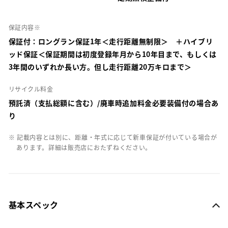
保証内容※
保証付：ロングラン保証1年＜走行距離無制限＞ ＋ハイブリ
ッド保証＜保証期間は初度登録年月から10年目まで、もしくは
3年間のいずれか長い方。但し走行距離20万キロまで＞
リサイクル料金
預託済（支払総額に含む）/廃車時追加料金必要装備付の場合あ
り
※ 記載内容とは別に、距離・年式に応じて新車保証が付いている場合が
あります。詳細は販売店におたずねください。
基本スペック