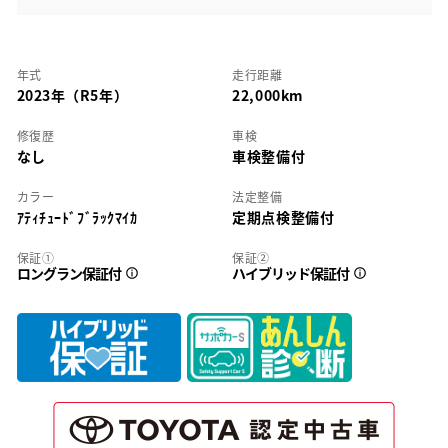
年式
走行距離
2023年（R5年）
22,000km
修復歴
車検
なし
車検整備付
カラー
法定整備
ｱﾃｨﾁｭｰﾄﾞﾌﾞﾗｯｸﾏｲｶ
定期点検整備付
保証①
保証②
ロングラン保証付
ハイブリッド保証付