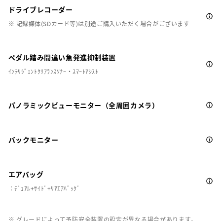
ドライブレコーダー
※ 記録媒体(SDカード等)は別途ご購入いただく場合がございます
ペダル踏み間違い急発進抑制装置
ｲﾝﾃﾘｼﾞｪﾝﾄｸﾘｱﾗﾝｽｿﾅｰ・ｽﾏｰﾄｱｼｽﾄ
パノラミックビューモニター（全周囲カメラ）
バックモニター
エアバッグ
：ﾃﾞｭｱﾙ+ｻｲﾄﾞ+ﾘｱｴｱﾊﾞｯｸﾞ
※ グレードによって予防安全装置の設定が異なる場合があります。