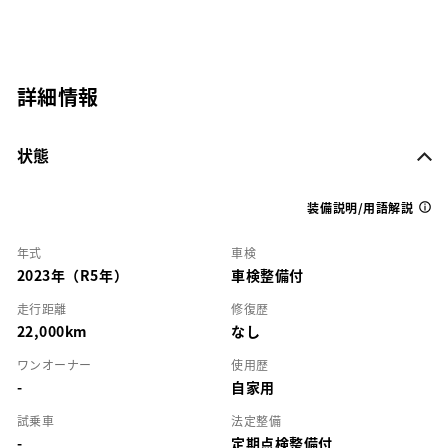
詳細情報
状態
装備説明/用語解説
年式
車検
2023年（R5年）
車検整備付
走行距離
修復歴
22,000km
なし
ワンオーナー
使用歴
-
自家用
試乗車
法定整備
-
定期点検整備付