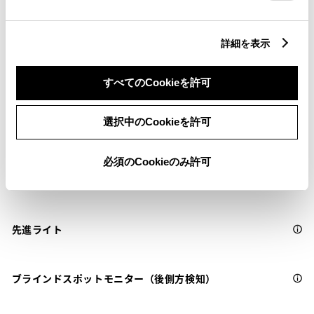
サポカーS
詳細を表示
衝突被害軽減ブレーキ
Toyota Safety Sense・Lexus Safety Systemのﾌﾟﾘｸﾗｯｼｭｾｰﾌﾃｨ
すべてのCookieを許可
（対車両・歩行者）
選択中のCookieを許可
車線逸脱警報
必須のCookieのみ許可
クルーズコントロール
先進ライト
ブラインドスポットモニター（後側方検知）