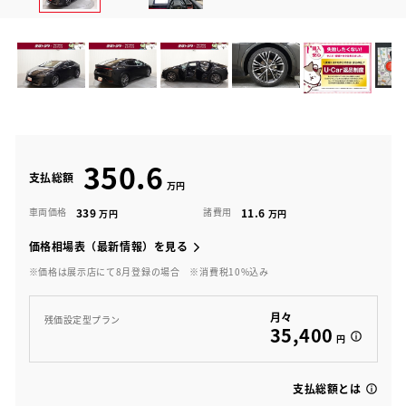
350.6
支払総額
339
11.6
車両価格
諸費用
価格相場表（最新情報）を見る
※価格は展示店にて8月登録の場合
※消費税10%込み
月々
残価設定型プラン
35,400
円
支払総額とは