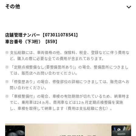
その他
店舗管理ナンバー【073011078541】
車台番号（下3桁）【859】
※ 支払総額には、車両価格の他、保険料、税金、登録などに伴う費用な
ど、購入の際に必要な全ての費用が含まれております。
※ 「定期点検整備なし(要整備箇所あり)」の場合、整備箇所につきまし
ては、販売店へお問い合わせください。
※ 「修復歴あり」の場合、修復部位の詳細につきましては、販売店へお
問い合わせください。
※ 「車検整備付」の場合、車検の有効期限が切れているため、納車時ま
でに、乗用車は24ヵ月、商用車などは12ヵ月定期点検整備を実施
し、車検を取得して納車します（費用は支払総額に含む）。