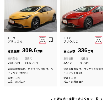
トヨタ
トヨタ
プリウス G
プリウス Z
309.6
336
支払総額
万円
支払総額
万円
車両価格
諸費用
車両価格
諸費用
万円
万円
万円
万円
298
11.6
327
9
定期点検整備付、ロングラン保証付、ハ
定期点検整備付、ロングラン保証付、
イブリッド保証付
イブリッド保証付
愛媛トヨタ
愛媛トヨタ
三島・川之江店
松山・久米窪田店
この販売店で商談できるクルマ一覧