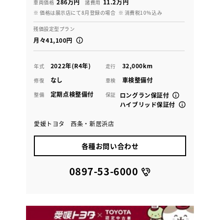
286万円
11.2万円
車両価格
諸費用
※ 価格は展示店にて8月登録の場合
※ 消費税10％込み
残価設定型プラン
月々41,100円
2022年(R4年)
32,000km
年式
走行
なし
車検整備付
修復
車検
定期点検整備付
整備
保証
ロングラン保証付
ハイブリッド保証付
愛媛トヨタ 西条・新居浜店
各種お問い合わせ
0897-53-6000