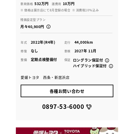
532万円
10万円
車両価格
諸費用
※ 価格は展示店にて8月登録の場合
※ 消費税10％込み
残価設定型プラン
月々40,900円
2022年(R4年)
44,000km
年式
走行
なし
2027年 11月
修復
車検
定期点検整備付
整備
保証
ロングラン保証付
ハイブリッド保証付
愛媛トヨタ 西条・新居浜店
各種お問い合わせ
0897-53-6000