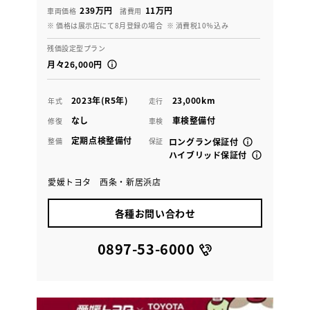
239万円
11万円
車両価格
諸費用
※ 価格は展示店にて8月登録の場合
※ 消費税10％込み
残価設定型プラン
月々26,000円
2023年(R5年)
23,000km
年式
走行
なし
車検整備付
修復
車検
定期点検整備付
整備
保証
ロングラン保証付
ハイブリッド保証付
愛媛トヨタ 西条・新居浜店
各種お問い合わせ
0897-53-6000