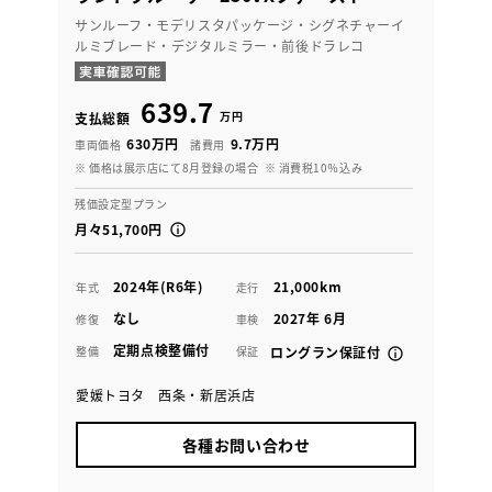
サンルーフ・モデリスタパッケージ・シグネチャーイ
ルミブレード・デジタルミラー・前後ドラレコ
639.7
万円
支払総額
630万円
9.7万円
車両価格
諸費用
※ 価格は展示店にて8月登録の場合
※ 消費税10％込み
残価設定型プラン
月々51,700円
2024年(R6年)
21,000km
年式
走行
なし
2027年 6月
修復
車検
定期点検整備付
整備
保証
ロングラン保証付
愛媛トヨタ 西条・新居浜店
各種お問い合わせ