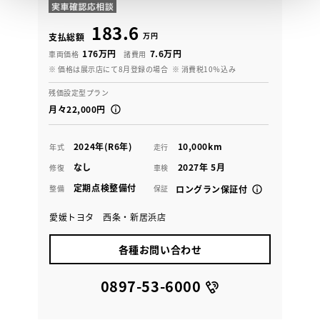
183.6
万円
支払総額
176万円
7.6万円
車両価格
諸費用
※ 価格は展示店にて8月登録の場合
※ 消費税10％込み
残価設定型プラン
月々22,000円
2024年(R6年)
10,000km
年式
走行
なし
2027年 5月
修復
車検
定期点検整備付
整備
保証
ロングラン保証付
愛媛トヨタ 西条・新居浜店
各種お問い合わせ
0897-53-6000