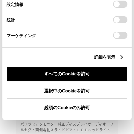
選
デバイスにすべてのCookie(クッキー)が保存されることに同
設定情報
択
意したことになります。Cookie(クッキー)のオプトアウト、
設定の変更、同意を撤回したりするにあたっては、当社の
統計
「
Cookie（クッキー）情報の取り扱いについて
」をご覧くだ
さい。
マーケティング
詳細を表示
すべてのCookieを許可
選択中のCookieを許可
トヨタ
必須のCookieのみ許可
ルーミー G
パノラミックモニタ・純正ディスプレイオーディオ・フ
ルセグ・両側電動スライドドア・ＬＥＤヘッドライト