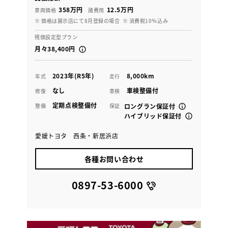
358万円
12.5万円
車両価格
諸費用
※ 価格は展示店にて8月登録の場合
※ 消費税10％込み
残価設定型プラン
月々38,400円
2023年(R5年)
8,000km
年式
走行
なし
車検整備付
修復
車検
定期点検整備付
整備
保証
ロングラン保証付
ハイブリッド保証付
愛媛トヨタ 西条・新居浜店
各種お問い合わせ
0897-53-6000