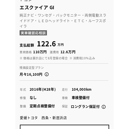
エスクァイア GI
純正ナビ・ワンセグ・バックモニター・両側電動スラ
イドドア・ＬＥＤヘッドライト・ＥＴＣ・ルーフスポ
イラ
122.6
万円
支払総額
110万円
12.6万円
車両価格
諸費用
※ 価格は展示店にて8月登録の場合
※ 消費税10％込み
残価設定型プラン
月々16,100円
2016年(H28年)
104,000km
年式
走行
なし
車検整備付
修復
車検
定期点検整備付
整備
保証
ロングラン保証付
愛媛トヨタ 西条・新居浜店