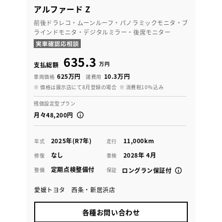
アルファード Z
前後ドラレコ・ムーンルーフ・パノラミックモニタ・ブ
ラインドモニタ・デジタルミラー・後席モニター
635.3
万円
支払総額
625万円
10.3万円
車両価格
諸費用
※ 価格は展示店にて8月登録の場合
※ 消費税10％込み
残価設定型プラン
月々48,200円
2025年(R7年)
11,000km
年式
走行
なし
2028年 4月
修復
車検
定期点検整備付
整備
保証
ロングラン保証付
愛媛トヨタ 西条・新居浜店
各種お問い合わせ