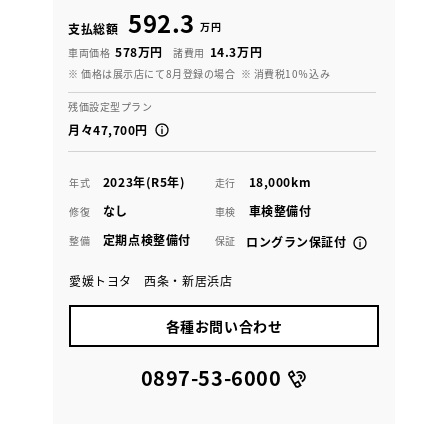
592.3
万円
支払総額
578万円
14.3万円
車両価格
諸費用
※ 価格は展示店にて8月登録の場合
※ 消費税10％込み
残価設定型プラン
月々47,700円
2023年(R5年)
18,000km
年式
走行
なし
車検整備付
修復
車検
定期点検整備付
整備
保証
ロングラン保証付
愛媛トヨタ 西条・新居浜店
各種お問い合わせ
0897-53-6000