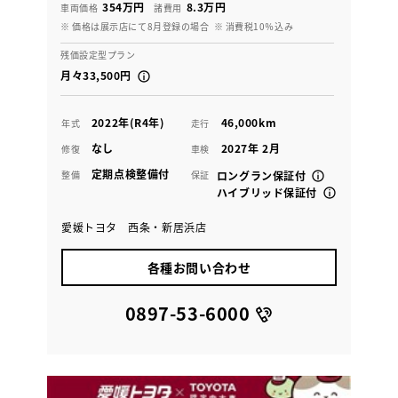
354万円
8.3万円
車両価格
諸費用
※ 価格は展示店にて8月登録の場合
※ 消費税10％込み
残価設定型プラン
月々33,500円
2022年(R4年)
46,000km
年式
走行
なし
2027年 2月
修復
車検
定期点検整備付
整備
保証
ロングラン保証付
ハイブリッド保証付
愛媛トヨタ 西条・新居浜店
各種お問い合わせ
0897-53-6000