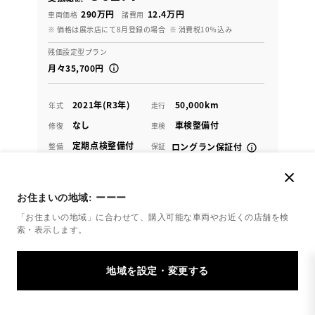
290万円
12.4万円
車両価格
諸費用
※ 価格は展示店にて8月登録の場合
※ 消費税10％込み
残価設定型プラン
月々35,700円
2021年(R3年)
50,000km
年式
走行
なし
車検整備付
修復
車検
定期点検整備付
整備
保証
ロングラン保証付
ハイブリッド保証付
愛媛トヨタ 西条・新居浜店
お住まいの地域:
ーーー
「お住まいの地域」に合わせて、購入可能な車両やお近くの店舗を
検
各種お問い合わせ
索・表示します。
0897-53-6000