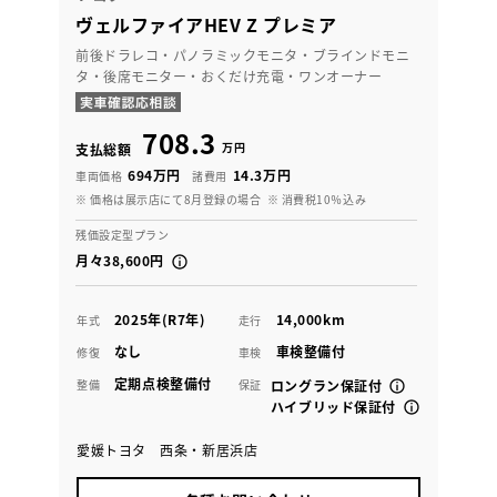
ヴェルファイアHEV Z プレミア
前後ドラレコ・パノラミックモニタ・ブラインドモニ
タ・後席モニター・おくだけ充電・ワンオーナー
708.3
万円
支払総額
694万円
14.3万円
車両価格
諸費用
※ 価格は展示店にて8月登録の場合
※ 消費税10％込み
残価設定型プラン
月々38,600円
2025年(R7年)
14,000km
年式
走行
なし
車検整備付
修復
車検
定期点検整備付
整備
保証
ロングラン保証付
ハイブリッド保証付
愛媛トヨタ 西条・新居浜店