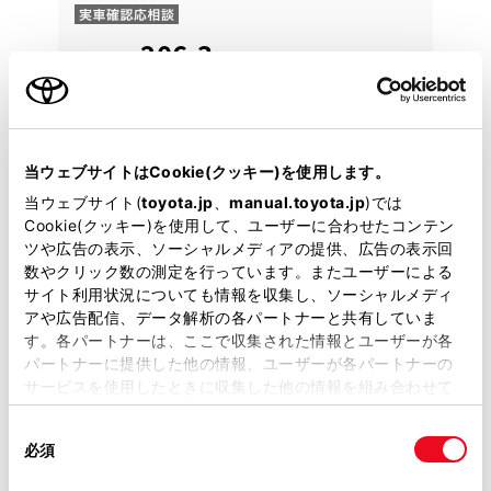
206.3
万円
支払総額
198万円
8.3万円
車両価格
諸費用
※ 価格は展示店にて8月登録の場合
※ 消費税10％込み
残価設定型プラン
月々21,600円
当ウェブサイトはCookie(クッキー)を使用します。
当ウェブサイト(
toyota.jp
、
manual.toyota.jp
)では
Cookie(クッキー)を使用して、ユーザーに合わせたコンテン
2024年(R6年)
12,000km
年式
走行
ツや広告の表示、ソーシャルメディアの提供、広告の表示回
なし
2027年 10月
修復
車検
数やクリック数の測定を行っています。またユーザーによる
定期点検整備付
整備
保証
ロングラン保証付
サイト利用状況についても情報を収集し、ソーシャルメディ
ハイブリッド保証付
アや広告配信、データ解析の各パートナーと共有していま
す。各パートナーは、ここで収集された情報とユーザーが各
愛媛トヨタ 西条・新居浜店
パートナーに提供した他の情報、ユーザーが各パートナーの
サービスを使用したときに収集した他の情報を組み合わせて
各種お問い合わせ
使用することがあります。当ウェブサイトの使用を続行する
同
とCookie(クッキー)に同意したこととなります。
必須
意
0897-53-6000
の
「すべてのCookieを許可」をクリックすることで、お客様の