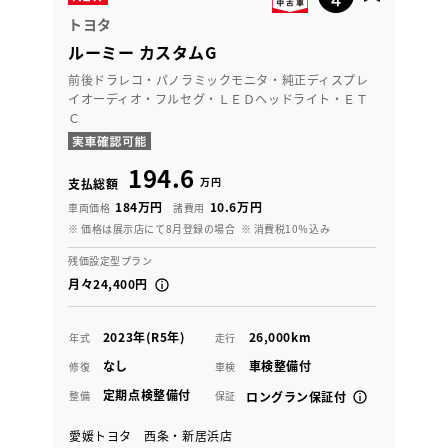
トヨタ
ルーミー カスタムG
前後ドラレコ・パノラミックモニタ・純正ディスプレ
イオーディオ・フルセグ・ＬＥＤヘッドライト・ＥＴ
Ｃ
194.6
万円
支払総額
184万円
10.6万円
車両価格
諸費用
※ 価格は展示店にて8月登録の場合
※ 消費税10％込み
残価設定型プラン
月々24,400円
2023年(R5年)
26,000km
年式
走行
なし
車検整備付
修復
車検
定期点検整備付
整備
保証
ロングラン保証付
愛媛トヨタ 西条・新居浜店