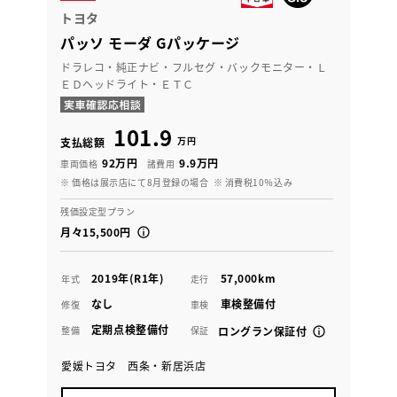
トヨタ
パッソ モーダ Gパッケージ
ドラレコ・純正ナビ・フルセグ・バックモニター・Ｌ
ＥＤヘッドライト・ＥＴＣ
101.9
万円
支払総額
92万円
9.9万円
車両価格
諸費用
※ 価格は展示店にて8月登録の場合
※ 消費税10％込み
残価設定型プラン
月々15,500円
2019年(R1年)
57,000km
年式
走行
なし
車検整備付
修復
車検
定期点検整備付
整備
保証
ロングラン保証付
愛媛トヨタ 西条・新居浜店