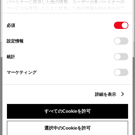
パートナーに提供した他の情報、ユーザーが各パートナーの
サービスを使用したときに収集した他の情報を組み合わせて
四国
使用することがあります。当ウェブサイトの使用を続行する
同
とCookie(クッキー)に同意したこととなります。
必須
九州・沖縄
意
の
「すべてのCookieを許可」をクリックすることで、お客様の
選
デバイスにすべてのCookie(クッキー)が保存されることに同
設定情報
FAQ・お問い合わせ
択
意したことになります。Cookie(クッキー)のオプトアウト、
閉じる
設定の変更、同意を撤回したりするにあたっては、当社の
統計
「
Cookie（クッキー）情報の取り扱いについて
」をご覧くだ
関連サイト
さい。
マーケティング
関連サービス
詳細を表示
公式SNS
LINE
X
Facebook
YouTube
Instagram
すべてのCookieを許可
トヨタイムズ
選択中のCookieを許可