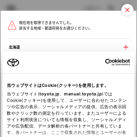
TOYOTA
検索
メニュ
ログイン
現在地を取得できませんでした。
ラインアップ
オーナーサポート
トピックス
該当する地域・都道府県をお選びください。
トヨタ認定中古車
メニュー
北海道
未設定
お気に入り
保存した見積り
閲覧履歴
東北
関東
当ウェブサイトはCookie(クッキー)を使用します。
お選びの中古車は
当ウェブサイト(
toyota.jp
、
manual.toyota.jp
)では
中部
すでに売約済みとなっております。
Cookie(クッキー)を使用して、ユーザーに合わせたコンテン
ツや広告の表示、ソーシャルメディアの提供、広告の表示回
恐れ入りますが、別のクルマをお選びください。
数やクリック数の測定を行っています。またユーザーによる
近畿
サイト利用状況についても情報を収集し、ソーシャルメディ
アや広告配信、データ解析の各パートナーと共有していま
中国
す。各パートナーは、ここで収集された情報とユーザーが各
トヨタ認定中古車トップ