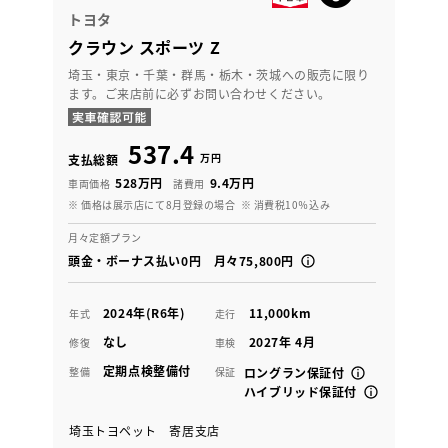
トヨタ
クラウン スポーツ Z
埼玉・東京・千葉・群馬・栃木・茨城への販売に限り
ます。ご来店前に必ずお問い合わせください。
537.4
万円
支払総額
528万円
9.4万円
車両価格
諸費用
※ 価格は展示店にて8月登録の場合
※ 消費税10％込み
月々定額プラン
頭金・ボーナス払い0円 月々75,800円
2024年(R6年)
11,000km
年式
走行
なし
2027年 4月
修復
車検
定期点検整備付
整備
保証
ロングラン保証付
ハイブリッド保証付
埼玉トヨペット 寄居支店