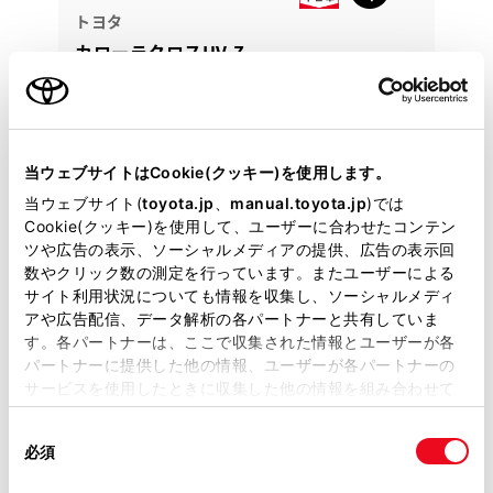
トヨタ
カローラクロスHV Z
埼玉、東京、千葉、群馬、栃木、茨城への販売に限り
ます。ご来店前に必ずお問合せください。
326.6
当ウェブサイトはCookie(クッキー)を使用します。
万円
支払総額
318万円
8.6万円
車両価格
諸費用
当ウェブサイト(
toyota.jp
、
manual.toyota.jp
)では
※ 価格は展示店にて8月登録の場合
※ 消費税10％込み
Cookie(クッキー)を使用して、ユーザーに合わせたコンテン
ツや広告の表示、ソーシャルメディアの提供、広告の表示回
月々定額プラン
数やクリック数の測定を行っています。またユーザーによる
頭金・ボーナス払い0円 月々47,900円
サイト利用状況についても情報を収集し、ソーシャルメディ
アや広告配信、データ解析の各パートナーと共有していま
す。各パートナーは、ここで収集された情報とユーザーが各
2024年(R6年)
32,000km
年式
走行
パートナーに提供した他の情報、ユーザーが各パートナーの
なし
2027年 4月
修復
車検
サービスを使用したときに収集した他の情報を組み合わせて
定期点検整備付
整備
保証
ロングラン保証付
使用することがあります。当ウェブサイトの使用を続行する
ハイブリッド保証付
同
とCookie(クッキー)に同意したこととなります。
必須
意
埼玉トヨペット 寄居支店
の
「すべてのCookieを許可」をクリックすることで、お客様の