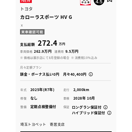
トヨタ
カローラスポーツ HV G
ｘ
272.4
万円
支払総額
262.9万円
9.5万円
車両価格
諸費用
※ 価格は展示店にて8月登録の場合
※ 消費税10％込み
月々定額プラン
頭金・ボーナス払い0円 月々40,400円
2025年(R7年)
2,000km
年式
走行
なし
2028年 10月
修復
車検
定期点検整備付
整備
保証
ロングラン保証付
ハイブリッド保証付
埼玉トヨペット 寄居支店