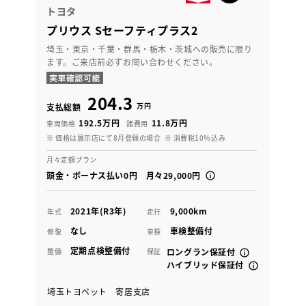
トヨタ
プリウス Sセーフティプラス2
埼玉・東京・千葉・群馬・栃木・茨城への販売に限り
ます。ご来店前必ずお問い合わせください。
204.3
万円
支払総額
192.5万円
11.8万円
車両価格
諸費用
※ 価格は展示店にて8月登録の場合
※ 消費税10％込み
月々定額プラン
頭金・ボーナス払い0円 月々29,000円
2021年(R3年)
9,000km
年式
走行
なし
車検整備付
修復
車検
定期点検整備付
整備
保証
ロングラン保証付
ハイブリッド保証付
埼玉トヨペット 寄居支店