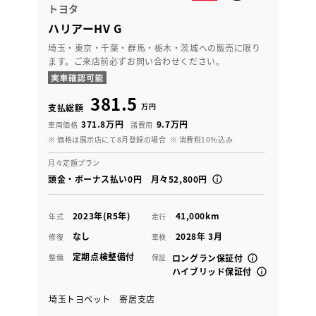
トヨタ
ハリアーHV G
埼玉・東京・千葉・群馬・栃木・茨城への販売に限り
ます。ご来店前必ずお問い合わせください。
381.5
万円
支払総額
371.8万円
9.7万円
車両価格
諸費用
※ 価格は展示店にて8月登録の場合
※ 消費税10％込み
月々定額プラン
頭金・ボーナス払い0円 月々52,800円
2023年(R5年)
41,000km
年式
走行
なし
2028年 3月
修復
車検
定期点検整備付
整備
保証
ロングラン保証付
ハイブリッド保証付
埼玉トヨペット 寄居支店