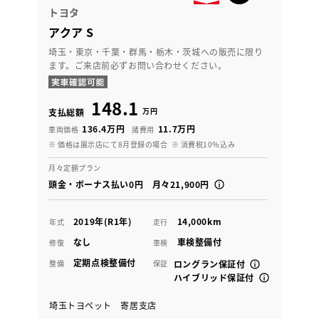
トヨタ
アクア S
埼玉・東京・千葉・群馬・栃木・茨城への販売に限り
ます。ご来店前必ずお問い合わせください。
148.1
万円
支払総額
136.4万円
11.7万円
車両価格
諸費用
※ 価格は展示店にて8月登録の場合
※ 消費税10％込み
月々定額プラン
頭金・ボーナス払い0円 月々21,900円
2019年(R1年)
14,000km
年式
走行
なし
車検整備付
修復
車検
定期点検整備付
整備
保証
ロングラン保証付
ハイブリッド保証付
埼玉トヨペット 寄居支店