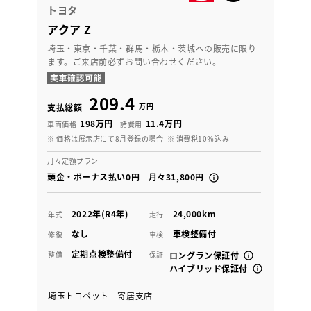
トヨタ
アクア Z
埼玉・東京・千葉・群馬・栃木・茨城への販売に限り
ます。ご来店前必ずお問い合わせください。
209.4
万円
支払総額
198万円
11.4万円
車両価格
諸費用
※ 価格は展示店にて8月登録の場合
※ 消費税10％込み
月々定額プラン
頭金・ボーナス払い0円 月々31,800円
2022年(R4年)
24,000km
年式
走行
なし
車検整備付
修復
車検
定期点検整備付
整備
保証
ロングラン保証付
ハイブリッド保証付
埼玉トヨペット 寄居支店