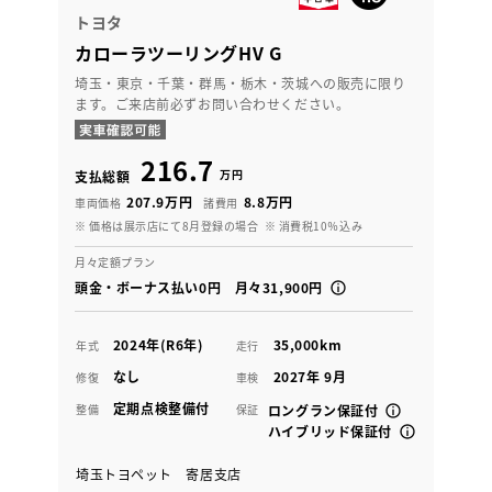
トヨタ
カローラツーリングHV G
埼玉・東京・千葉・群馬・栃木・茨城への販売に限り
ます。ご来店前必ずお問い合わせください。
216.7
万円
支払総額
207.9万円
8.8万円
車両価格
諸費用
※ 価格は展示店にて8月登録の場合
※ 消費税10％込み
月々定額プラン
頭金・ボーナス払い0円 月々31,900円
2024年(R6年)
35,000km
年式
走行
なし
2027年 9月
修復
車検
定期点検整備付
整備
保証
ロングラン保証付
ハイブリッド保証付
埼玉トヨペット 寄居支店