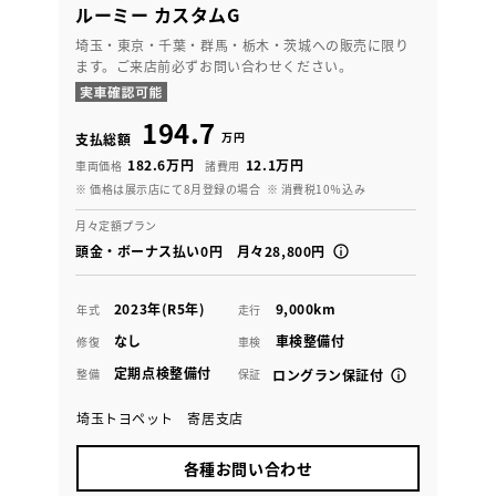
ルーミー カスタムG
埼玉・東京・千葉・群馬・栃木・茨城への販売に限り
ます。ご来店前必ずお問い合わせください。
194.7
万円
支払総額
182.6万円
12.1万円
車両価格
諸費用
※ 価格は展示店にて8月登録の場合
※ 消費税10％込み
月々定額プラン
頭金・ボーナス払い0円 月々28,800円
2023年(R5年)
9,000km
年式
走行
なし
車検整備付
修復
車検
定期点検整備付
整備
保証
ロングラン保証付
埼玉トヨペット 寄居支店
各種お問い合わせ