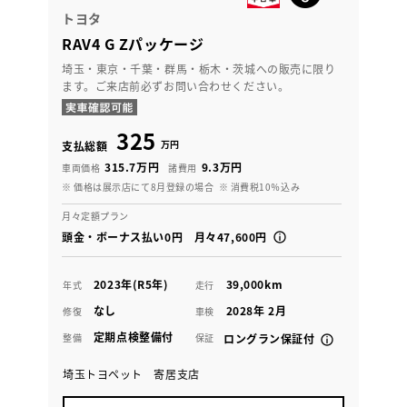
トヨタ
RAV4 G Zパッケージ
埼玉・東京・千葉・群馬・栃木・茨城への販売に限り
ます。ご来店前必ずお問い合わせください。
325
万円
支払総額
315.7万円
9.3万円
車両価格
諸費用
※ 価格は展示店にて8月登録の場合
※ 消費税10％込み
月々定額プラン
頭金・ボーナス払い0円 月々47,600円
2023年(R5年)
39,000km
年式
走行
なし
2028年 2月
修復
車検
定期点検整備付
整備
保証
ロングラン保証付
埼玉トヨペット 寄居支店