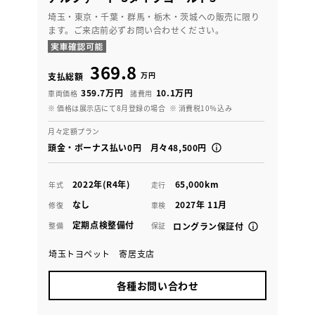
埼玉・東京・千葉・群馬・栃木・茨城への販売に限り
ます。ご来店前必ずお問い合わせください。
369.8
万円
支払総額
359.7万円
10.1万円
車両価格
諸費用
※ 価格は展示店にて8月登録の場合
※ 消費税10％込み
月々定額プラン
頭金・ボーナス払い0円 月々48,500円
2022年(R4年)
65,000km
年式
走行
なし
2027年 11月
修復
車検
定期点検整備付
整備
保証
ロングラン保証付
埼玉トヨペット 寄居支店
各種お問い合わせ