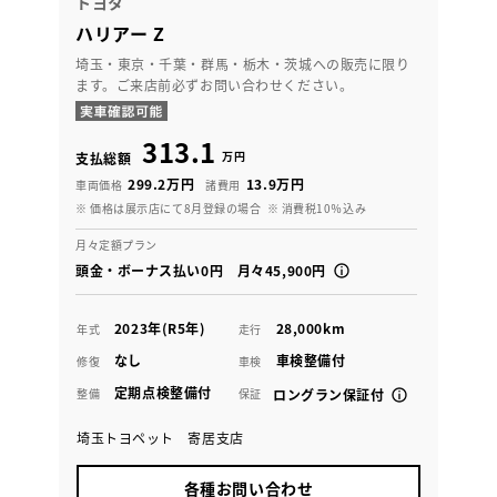
トヨタ
ハリアー Z
埼玉・東京・千葉・群馬・栃木・茨城への販売に限り
ます。ご来店前必ずお問い合わせください。
313.1
万円
支払総額
299.2万円
13.9万円
車両価格
諸費用
※ 価格は展示店にて8月登録の場合
※ 消費税10％込み
月々定額プラン
頭金・ボーナス払い0円 月々45,900円
2023年(R5年)
28,000km
年式
走行
なし
車検整備付
修復
車検
定期点検整備付
整備
保証
ロングラン保証付
埼玉トヨペット 寄居支店
各種お問い合わせ