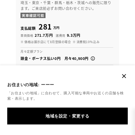
埼玉・東京・千葉・群馬・栃木・茨城への販売に限り
ます。ご来店前必ずお問い合わせください。
281
万円
支払総額
271.7万円
9.3万円
車両価格
諸費用
※ 価格は展示店にて8月登録の場合
※ 消費税10％込み
月々定額プラン
頭金・ボーナス払い0円 月々40,900円
2021年(R3年)
39,000km
年式
走行
なし
2028年 4月
修復
車検
お住まいの地域:
ーーー
定期点検整備付
整備
保証
ロングラン保証付
「お住まいの地域」に合わせて、購入可能な車両やお近くの店舗を
検
索・表示します。
埼玉トヨペット 寄居支店
各種お問い合わせ
048-581-9211