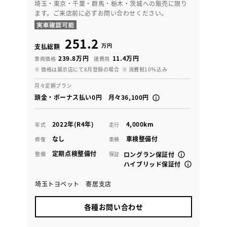
埼玉・東京・千葉・群馬・栃木・茨城への販売に限り
ます。ご来店前に必ずお問い合わせください。
251.2
万円
支払総額
239.8万円
11.4万円
車両価格
諸費用
※ 価格は展示店にて8月登録の場合
※ 消費税10％込み
月々定額プラン
頭金・ボーナス払い0円 月々36,100円
2022年(R4年)
4,000km
年式
走行
なし
車検整備付
修復
車検
定期点検整備付
整備
保証
ロングラン保証付
ハイブリッド保証付
埼玉トヨペット 寄居支店
各種お問い合わせ