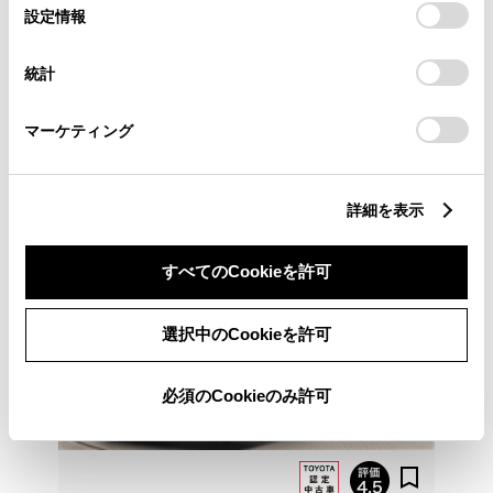
選
デバイスにすべてのCookie(クッキー)が保存されることに同
設定情報
各種お問い合わせ
択
意したことになります。Cookie(クッキー)のオプトアウト、
設定の変更、同意を撤回したりするにあたっては、当社の
統計
「
Cookie（クッキー）情報の取り扱いについて
」をご覧くだ
048-581-9211
さい。
マーケティング
詳細を表示
すべてのCookieを許可
選択中のCookieを許可
必須のCookieのみ許可