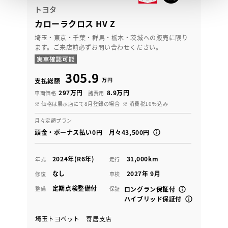
トヨタ
カローラクロス HV Z
埼玉・東京・千葉・群馬・栃木・茨城への販売に限り
ます。ご来店前必ずお問い合わせください。
305.9
万円
支払総額
297万円
8.9万円
車両価格
諸費用
※ 価格は展示店にて8月登録の場合
※ 消費税10％込み
月々定額プラン
頭金・ボーナス払い0円 月々43,500円
2024年(R6年)
31,000km
年式
走行
なし
2027年 9月
修復
車検
定期点検整備付
整備
保証
ロングラン保証付
ハイブリッド保証付
埼玉トヨペット 寄居支店