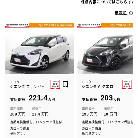
保証内容についてはこちら
未設定
トヨタ
トヨタ
シエンタ ファンベース G クエロ
シエンタ G クエロ
221.4
203
支払総額
万円
支払総額
万円
車両価格
諸費用
車両価格
諸費用
万円
万円
万円
万円
208
13.4
193
10
定期点検整備付、ロングラン保証付
定期点検整備付、ロングラン保証付
カローラ南海
カローラ南海
金岡プラザ
新喜連プラザ