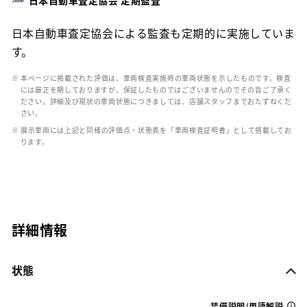
日本自動車査定協会による監査も定期的に実施していま
す。
※ 本ページに掲載された評価は、車両検査実施時の車両状態を示したものです。検査
には厳正を期しておりますが、保証したものではございませんのでその旨ご了承く
ださい。詳細及び現状の車両状態につきましては、店舗スタッフまでおたずねくだ
さい。
※ 展示車両には上記と同様の評価点・状態表を「車両検査証明書」として搭載してお
ります。
詳細情報
状態
装備説明/用語解説