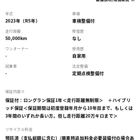
年式
車検
2023年（R5年）
車検整備付
走行距離
修復歴
50,000km
なし
ワンオーナー
使用歴
-
自家用
試乗車
法定整備
-
定期点検整備付
保証内容※
保証付：ロングラン保証1年＜走行距離無制限＞ ＋ハイブリ
ッド保証＜保証期間は初度登録年月から10年目まで、もしくは
3年間のいずれか長い方。但し走行距離20万キロまで＞
リサイクル料金
預託済（支払総額に含む）/廃車時追加料金必要装備付の場合あ