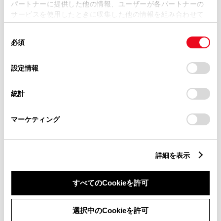
パートナーに提供した他の情報、ユーザーが各パートナーの
サービスを使用したときに収集した他の情報を組み合わせて
パワーウィンドウ
使用することがあります。当ウェブサイトの使用を続行する
同
とCookie(クッキー)に同意したこととなります。
必須
意
ABS
の
「すべてのCookieを許可」をクリックすることで、お客様の
選
デバイスにすべてのCookie(クッキー)が保存されることに同
設定情報
択
意したことになります。Cookie(クッキー)のオプトアウト、
設定の変更、同意を撤回したりするにあたっては、当社の
横滑防止装置
統計
「
Cookie（クッキー）情報の取り扱いについて
」をご覧くだ
さい。
マーケティング
キーレス
：ｽﾏｰﾄｷ-
詳細を表示
リモコンスターター
すべてのCookieを許可
ETC
選択中のCookieを許可
※ セットアップ費用は別途申し受けます