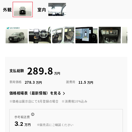
外観
室内
289.8
支払総額
278.3
11.5
車両価格
諸費用
価格相場表（最新情報）を見る
※価格は展示店にて8月登録の場合
※消費税10%込み
参考輸送費
3
.2
※販売店にご確認ください