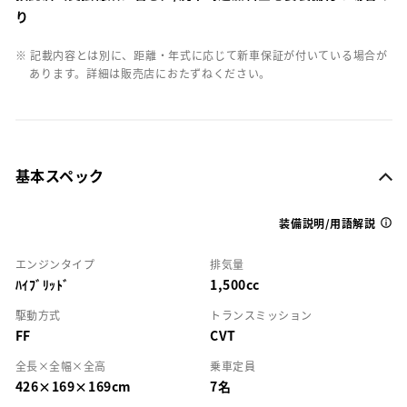
り
※ 記載内容とは別に、距離・年式に応じて新車保証が付いている場合が
あります。詳細は販売店におたずねください。
基本スペック
装備説明/用語解説
エンジンタイプ
排気量
ﾊｲﾌﾞﾘｯﾄﾞ
1,500cc
駆動方式
トランスミッション
FF
CVT
全長×全幅×全高
乗車定員
426×169×169cm
7名