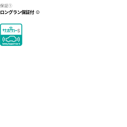
保証①
ロングラン保証付
2
35