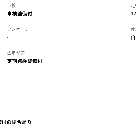
車検
走
車検整備付
2
ワンオーナー
使
-
自
法定整備
定期点検整備付
備付の場合あり