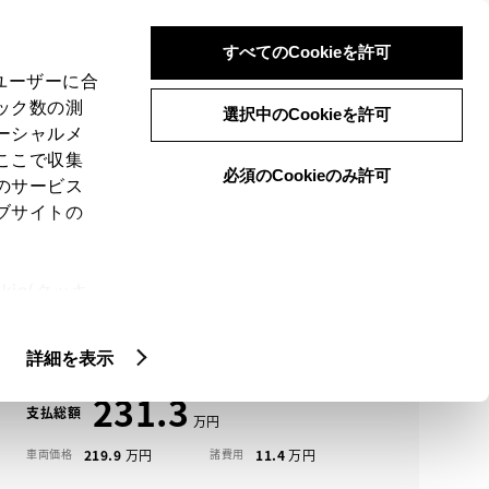
検索
メニュー
ログイン
すべてのCookieを許可
、ユーザーに合
ック数の測
選択中のCookieを許可
ーシャルメ
ここで収集
必須のCookieのみ許可
メニュー
のサービス
ブサイトの
域
未設定
ie(クッキ
アイコンについて
、設定の変
プリウス中古車一覧
扱いについ
詳細を表示
231.3
支払総額
219.9
11.4
車両価格
諸費用