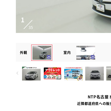
1
35
外観
室内
NTP名古屋
近隣都道府県への販