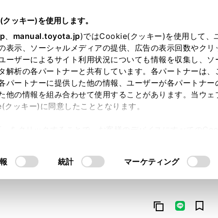
e(クッキー)を使用します。
jp
、
manual.toyota.jp
)ではCookie(クッキー)を使用して
の表示、ソーシャルメディアの提供、広告の表示回数やクリ
ユーザーによるサイト利用状況についても情報を収集し、ソ
タ解析の各パートナーと共有しています。各パートナーは、
各パートナーに提供した他の情報、ユーザーが各パートナー
た他の情報を組み合わせて使用することがあります。当ウェ
オンライン購入
お気に入り
保存した見積り
閲覧履歴
お住まいの地
ie(クッキー)に同意したこととなります。
許可」をクリックすることで、お客様のデバイスにすべてのCook
意したことになります。Cookie(クッキー)のオプトアウト
るにあたっては、当社の「
Cookie（クッキー）情報の取り
報
統計
マーケティング