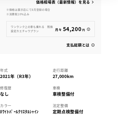
価格相場表（最新情報）を見る
※価格は展示店にて8月登録の場合
※消費税10%込み
View
ワンランク上の車も乗れる 残価
54,200
月々
円
設定カエチャウプラン
支払総額とは
年式
走行距離
2021年（R3年）
27,000km
修復歴
車検
なし
車検整備付
カラー
法定整備
ﾎﾜｲﾄﾊﾟｰﾙｸﾘｽﾀﾙｼｬｲﾝ
定期点検整備付