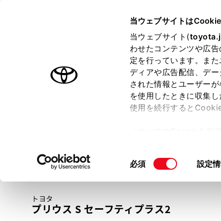
TOYOTA
当ウェブサイトはCooki
当ウェブサイト(
toyota.
わせたコンテンツや広告
ラインアップ
オーナーサポート
トピックス
定を行っています。また
ディアや広告配信、デー
トヨタ認定中古車
された情報とユーザーが
を使用したときに収集し
中古車を探す
トヨタ認定中古車の魅力
3つの買い方
使用を続行するとCook
「すべてのCookieを
ー)が保存されることに同
更、同意を撤回したりす
同
必須
設定情
て
」をご覧ください。
意
の
トヨタ
選
プリウス S セーフティプラス2
択