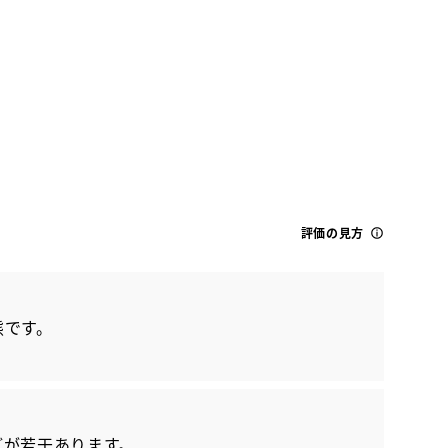
トヨタ
評価の見方
プリウス S セーフティプラス2
態です。
どが若干あります。