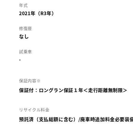
年式
2021年（R3年）
修復歴
なし
試乗車
-
保証内容※
保証付：ロングラン保証１年＜走行距離無制限＞
リサイクル料金
預託済（支払総額に含む）/廃車時追加料金必要装