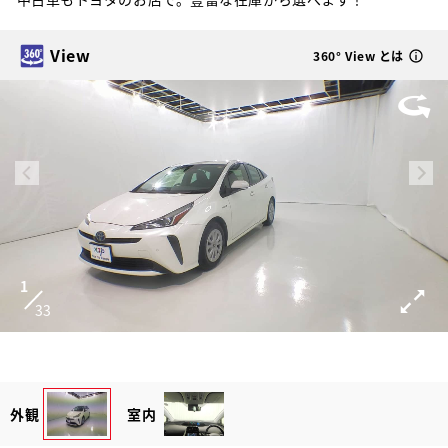
View
360° View とは
1
33
外観
室内