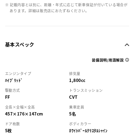
※ 記載内容とは別に、距離・年式に応じて新車保証が付いている場合が
あります。詳細は販売店におたずねください。
基本スペック
装備説明/用語解説
エンジンタイプ
排気量
ﾊｲﾌﾞﾘｯﾄﾞ
1,800cc
駆動方式
トランスミッション
FF
CVT
全長×全幅×全高
乗車定員
457×176×147cm
5名
ドア枚数
ボディカラー
5枚
ﾎﾜｲﾄﾊﾟｰﾙｸﾘｽﾀﾙｼｬｲﾝ