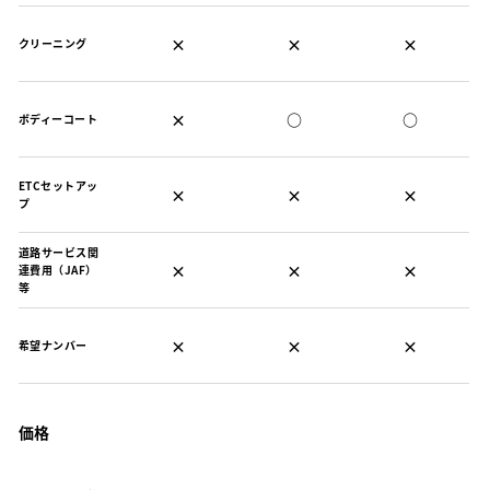
×
×
×
クリーニング
×
○
○
ボディーコート
ETCセットアッ
×
×
×
プ
道路サービス関
×
×
×
連費用（JAF）
等
×
×
×
希望ナンバー
価格