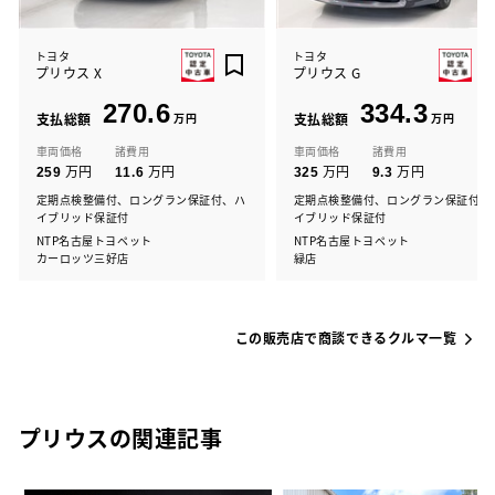
トヨタ
トヨタ
プリウス X
プリウス G
270.6
334.3
支払総額
万円
支払総額
万円
車両価格
諸費用
車両価格
諸費用
万円
万円
万円
万円
259
11.6
325
9.3
定期点検整備付、ロングラン保証付、ハ
定期点検整備付、ロングラン保証付、
イブリッド保証付
イブリッド保証付
NTP名古屋トヨペット
NTP名古屋トヨペット
カーロッツ三好店
緑店
この販売店で商談できるクルマ一覧
プリウスの関連記事