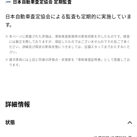
日本自動車査定協会 定期監査
日本自動車査定協会による監査も定期的に実施していま
す。
※ 本ページに掲載された評価は、車両検査実施時の車両状態を示したものです。検査
には厳正を期しておりますが、保証したものではございませんのでその旨ご了承く
ださい。詳細及び現状の車両状態につきましては、店舗スタッフまでおたずねくだ
さい。
※ 展示車両には上記と同様の評価点・状態表を「車両検査証明書」として搭載してお
ります。
詳細情報
状態