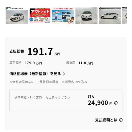
191.7
支払総額
179.9
11.8
車両価格
諸費用
価格相場表（最新情報）を見る
※価格は展示店にて8月登録の場合
※消費税10%込み
月々
通常割賦・月々定額 カエチャウプラン
24,900
円
支払総額とは