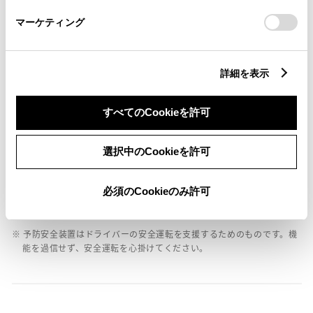
さい。
バックモニター
マーケティング
エアバッグ
詳細を表示
：ﾃﾞｭｱﾙ+ｻｲﾄﾞｴｱﾊﾞｯｸﾞ
すべてのCookieを許可
※ グレードによって予防安全装置の設定が異なる場合があります。
選択中のCookieを許可
※ グレードや予防安全装置の設定によって同じ車種でも安全運転サポー
ト車の区分が異なる場合があります。
※ 予防安全装置の各機能の作動には、速度や対象物等の条件がありま
必須のCookieのみ許可
す。また、道路状況、車両状態、天候等により作動しない場合があり
ます。詳しくは、販売店スタッフにおたずねください。
※ 予防安全装置はドライバーの安全運転を支援するためのものです。機
能を過信せず、安全運転を心掛けてください。