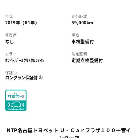
年式
走行距離
2019年（R1年）
59,000km
修復歴
車検
なし
車検整備付
カラー
法定整備
ﾎﾜｲﾄﾊﾟｰﾙｸﾘｽﾀﾙｼｬｲﾝ
定期点検整備付
保証①
ロングラン保証付
NTP名古屋トヨペット Ｕ‐Ｃａｒプラザ１００一宮イ
ンター店