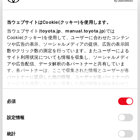
クルーズコントロール
当ウェブサイトはCookie(クッキー)を使用します。
先進ライト
当ウェブサイト(
toyota.jp
、
manual.toyota.jp
)では
Cookie(クッキー)を使用して、ユーザーに合わせたコンテン
ツや広告の表示、ソーシャルメディアの提供、広告の表示回
ブラインドスポットモニター（後側方検知）
数やクリック数の測定を行っています。またユーザーによる
サイト利用状況についても情報を収集し、ソーシャルメディ
アや広告配信、データ解析の各パートナーと共有していま
ドライブレコーダー
す。各パートナーは、ここで収集された情報とユーザーが各
※ 記録媒体(SDカード等)は別途ご購入いただく場合がございます
パートナーに提供した他の情報、ユーザーが各パートナーの
サービスを使用したときに収集した他の情報を組み合わせて
使用することがあります。当ウェブサイトの使用を続行する
同
とCookie(クッキー)に同意したこととなります。
ペダル踏み間違い急発進抑制装置
必須
意
ｲﾝﾃﾘｼﾞｪﾝﾄｸﾘｱﾗﾝｽｿﾅｰ・ｽﾏｰﾄｱｼｽﾄ
の
「すべてのCookieを許可」をクリックすることで、お客様の
選
デバイスにすべてのCookie(クッキー)が保存されることに同
設定情報
択
意したことになります。Cookie(クッキー)のオプトアウト、
パノラミックビューモニター（全周囲カメラ）
設定の変更、同意を撤回したりするにあたっては、当社の
統計
「
Cookie（クッキー）情報の取り扱いについて
」をご覧くだ