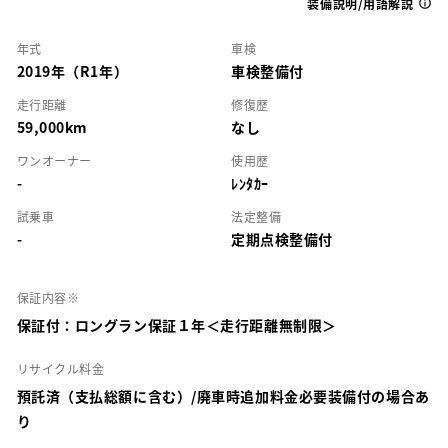
装備説明/用語解説
年式
車検
2019年（R1年）
車検整備付
走行距離
修復歴
59,000km
なし
ワンオーナー
使用歴
-
ﾚﾝﾀｶｰ
試乗車
法定整備
-
定期点検整備付
保証内容※
保証付：ロングラン保証１年＜走行距離無制限＞
リサイクル料金
預託済（支払総額に含む）/廃車時追加料金必要装備付の場合あ
り