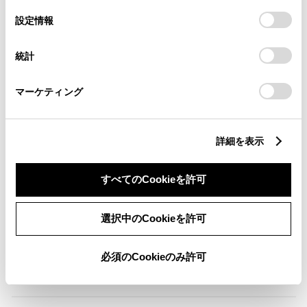
の
「すべてのCookieを許可」をクリックすることで、お客様の
選
デバイスにすべてのCookie(クッキー)が保存されることに同
ABS
設定情報
択
意したことになります。Cookie(クッキー)のオプトアウト、
設定の変更、同意を撤回したりするにあたっては、当社の
統計
「
Cookie（クッキー）情報の取り扱いについて
」をご覧くだ
横滑防止装置
さい。
マーケティング
キーレス
：ｽﾏｰﾄｷ-
詳細を表示
すべてのCookieを許可
リモコンスターター
選択中のCookieを許可
ETC
※ セットアップ費用は別途申し受けます
必須のCookieのみ許可