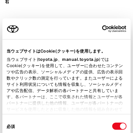
右
装備・仕様
当ウェブサイトはCookie(クッキー)を使用します。
当ウェブサイト(
toyota.jp
、
manual.toyota.jp
)では
装備説明/用語解説
Cookie(クッキー)を使用して、ユーザーに合わせたコンテン
ツや広告の表示、ソーシャルメディアの提供、広告の表示回
基本装備
数やクリック数の測定を行っています。またユーザーによる
サイト利用状況についても情報を収集し、ソーシャルメディ
アや広告配信、データ解析の各パートナーと共有していま
す。各パートナーは、ここで収集された情報とユーザーが各
パワステ
パートナーに提供した他の情報、ユーザーが各パートナーの
サービスを使用したときに収集した他の情報を組み合わせて
使用することがあります。当ウェブサイトの使用を続行する
パワーウィンドウ
同
とCookie(クッキー)に同意したこととなります。
必須
意