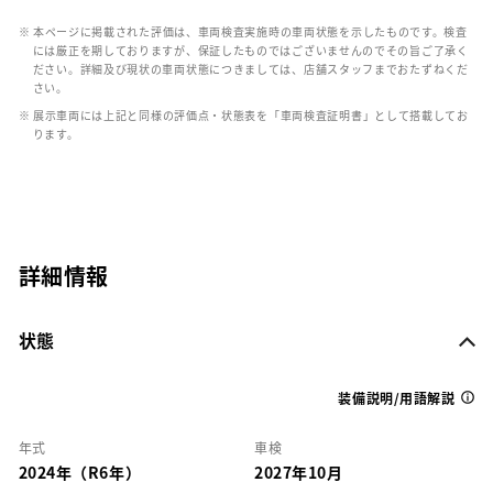
※ 本ページに掲載された評価は、車両検査実施時の車両状態を示したものです。検査
には厳正を期しておりますが、保証したものではございませんのでその旨ご了承く
ださい。詳細及び現状の車両状態につきましては、店舗スタッフまでおたずねくだ
さい。
※ 展示車両には上記と同様の評価点・状態表を「車両検査証明書」として搭載してお
ります。
詳細情報
状態
装備説明/用語解説
年式
車検
2024年（R6年）
2027年10月