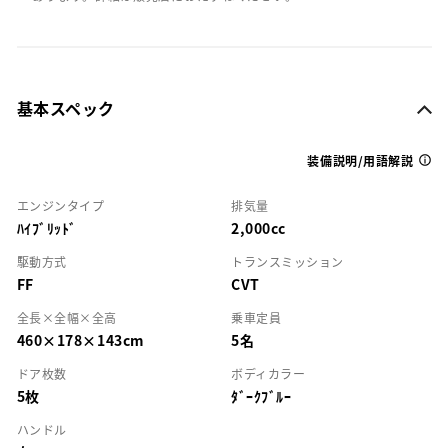
基本スペック
装備説明/用語解説
エンジンタイプ
排気量
ﾊｲﾌﾞﾘｯﾄﾞ
2,000cc
駆動方式
トランスミッション
FF
CVT
全長×全幅×全高
乗車定員
460×178×143cm
5名
ドア枚数
ボディカラー
5枚
ﾀﾞｰｸﾌﾞﾙｰ
ハンドル