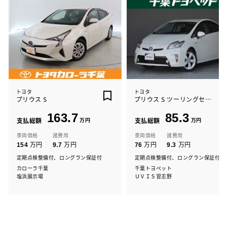
トヨタ
トヨタ
プリウス S
プリウス S ツーリングセレクション
163.7
85.3
支払総額
万円
支払総額
万円
車両価格
諸費用
車両価格
諸費用
万円
万円
万円
万円
154
9.7
76
9.3
定期点検整備付、ロングラン保証付
定期点検整備付、ロングラン保証付
カローラ千葉
千葉トヨペット
塩浜展示場
ＵＶＩＳ習志野