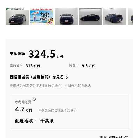
324.5
支払総額
315
9.5
車両価格
諸費用
価格相場表（最新情報）を見る
※価格は展示店にて8月登録の場合
※消費税10%込み
参考輸送費
4
.7
※販売店にご確認ください
配送地域：
千葉県
支払総額とは