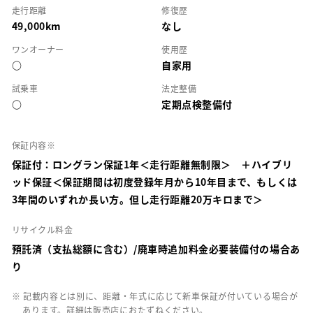
走行距離
修復歴
49,000km
なし
ワンオーナー
使用歴
○
自家用
試乗車
法定整備
○
定期点検整備付
保証内容※
保証付：ロングラン保証1年＜走行距離無制限＞ ＋ハイブリ
ッド保証＜保証期間は初度登録年月から10年目まで、もしくは
3年間のいずれか長い方。但し走行距離20万キロまで＞
リサイクル料金
預託済（支払総額に含む）/廃車時追加料金必要装備付の場合あ
り
※ 記載内容とは別に、距離・年式に応じて新車保証が付いている場合が
あります。詳細は販売店におたずねください。