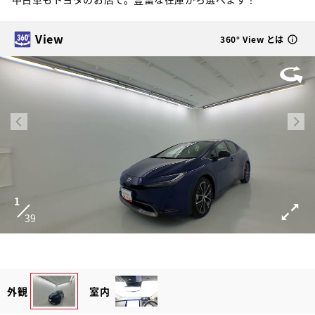
View
360° View とは
1
39
外観
室内