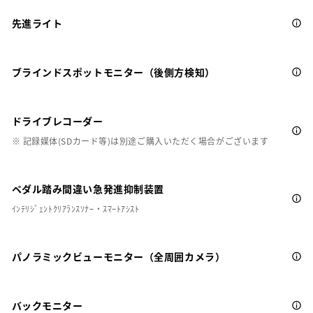
先進ライト
ブラインドスポットモニター（後側方検知）
ドライブレコーダー
※ 記録媒体(SDカード等)は別途ご購入いただく場合がございます
ペダル踏み間違い急発進抑制装置
ｲﾝﾃﾘｼﾞｪﾝﾄｸﾘｱﾗﾝｽｿﾅｰ・ｽﾏｰﾄｱｼｽﾄ
パノラミックビューモニター（全周囲カメラ）
バックモニター