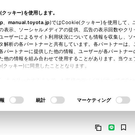
e(クッキー)を使用します。
jp
、
manual.toyota.jp
)ではCookie(クッキー)を使用して
の表示、ソーシャルメディアの提供、広告の表示回数やクリ
ユーザーによるサイト利用状況についても情報を収集し、ソ
タ解析の各パートナーと共有しています。各パートナーは、
各パートナーに提供した他の情報、ユーザーが各パートナー
た他の情報を組み合わせて使用することがあります。当ウェ
オンライン購入
お気に入り
保存した見積り
閲覧履歴
お住まいの地
ie(クッキー)に同意したこととなります。
許可」をクリックすることで、お客様のデバイスにすべてのCook
意したことになります。Cookie(クッキー)のオプトアウト
るにあたっては、当社の「
Cookie（クッキー）情報の取り
報
統計
マーケティング