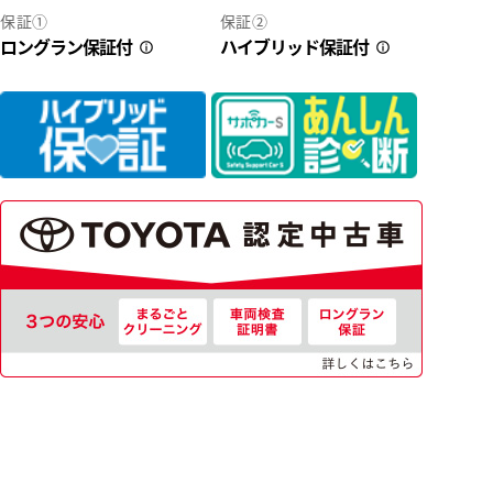
保証①
保証②
ロングラン保証付
ハイブリッド保証付
2
40