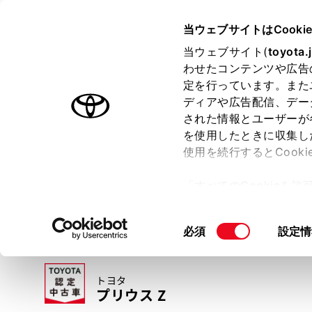
TOYOTA
当ウェブサイトはCooki
当ウェブサイト(
toyota.
わせたコンテンツや広告
ラインアップ
オーナーサポート
トピックス
定を行っています。また
ディアや広告配信、デー
トヨタ認定中古車
された情報とユーザーが
を使用したときに収集し
中古車を探す
トヨタ認定中古車の魅力
3つの買い方
使用を続行するとCook
「すべてのCookieを
ー)が保存されることに同
更、同意を撤回したりす
同
必須
設定情
て
」をご覧ください。
意
の
トヨタ
選
プリウス Z
択