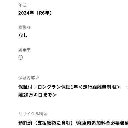
年式
2024年（R6年）
修復歴
なし
試乗車
○
保証内容※
保証付：ロングラン保証1年＜走行距離無制限＞ 
離20万キロまで＞
リサイクル料金
預託済（支払総額に含む）/廃車時追加料金必要装