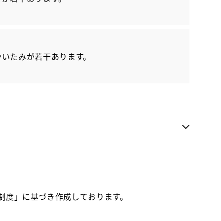
各種お問い合わせ
お気に入り追加
やいたみが若干あります。
NTP名古屋トヨペット 稲沢店
近隣都道府県への販売に限らせていただきます
お電話でのお問い合わせ
0587-21-3333
価制度」に基づき作成しております。