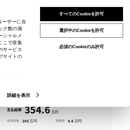
検索
メニュー
ログイン
すべてのCookieを許可
、ユーザーに合
ック数の測
選択中のCookieを許可
ーシャルメ
ここで収集
必須のCookieのみ許可
メニュー
のサービス
ブサイトの
域
未設定
ie(クッキ
アイコンについて
、設定の変
プリウス中古車一覧
扱いについ
詳細を表示
354.6
支払総額
345
9.6
車両価格
諸費用