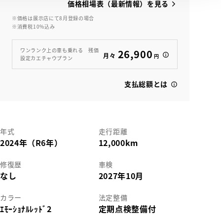
価格相場表（最新情報）を見る
※価格は展示店にて8月登録の場合
※消費税10%込み
View
ワンランク上の車も乗れる 残価
26,900
月々
円
設定カエチャウプラン
支払総額とは
年式
走行距離
2024年（R6年）
12,000km
修復歴
車検
なし
2027年10月
カラー
法定整備
ｴﾓｰｼｮﾅﾙﾚｯﾄﾞ2
定期点検整備付