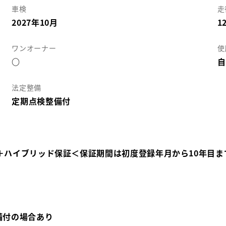
車検
走
2027年10月
1
ワンオーナー
使
○
自
法定整備
定期点検整備付
＋ハイブリッド保証＜保証期間は初度登録年月から10年目ま
備付の場合あり