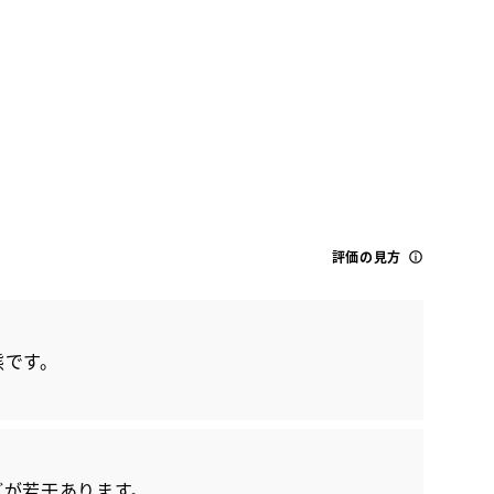
トヨタ
評価の見方
プリウス Z
態です。
どが若干あります。