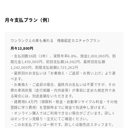
月々支払プラン（例）
ワンランク上の車も乗れる 残価設定カエチャウプラン
月々13,800円
・支払回数36回（3年）、実質年率6.8%、頭金2,000,000円、割
賦元金1,450,000円、初回支払額14,062円、最終回支払額
1,242,000円、割賦支払総額3,725,262円
・最終回のお支払いは「お乗換え・ご返却・お買い上げ」より選
べます。
・お乗換え・ご返却の場合、最終月の支払いは不要ですが、その
際の車両状態（走行距離・内外装等）が事前に定めた規定外であ
る場合には、別途差額をいただきます。
・諸費用9.4万円（保険料・税金・自動車リサイクル料金・その他
登録に伴う費用）を登録時までに現金で別途申し受けます。
・オンライン購入ではご利用できない場合がございます。詳しく
はオンライン見積り・注文にてご確認ください。
・このお支払プランは一例です。詳しくは販売店スタッフまで。