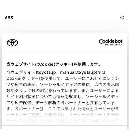
ABS
横滑防止装置
キーレス
当ウェブサイトはCookie(クッキー)を使用します。
：ｽﾏｰﾄｷ-
当ウェブサイト(
toyota.jp
、
manual.toyota.jp
)では
Cookie(クッキー)を使用して、ユーザーに合わせたコンテン
ツや広告の表示、ソーシャルメディアの提供、広告の表示回
リモコンスターター
数やクリック数の測定を行っています。またユーザーによる
サイト利用状況についても情報を収集し、ソーシャルメディ
アや広告配信、データ解析の各パートナーと共有していま
ETC
す。各パートナーは、ここで収集された情報とユーザーが各
※ セットアップ費用は別途申し受けます
パートナーに提供した他の情報、ユーザーが各パートナーの
サービスを使用したときに収集した他の情報を組み合わせて
使用することがあります。当ウェブサイトの使用を続行する