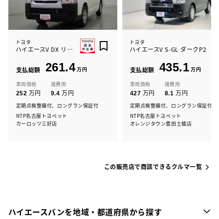
トヨタ
トヨタ
ハイエースV DX リフトツキ
ハイエースV S-GL ダークP2
261.4
435.1
支払総額
万円
支払総額
万円
車両価格
諸費用
車両価格
諸費用
万円
万円
万円
万円
252
9.4
427
8.1
定期点検整備付、ロングラン保証付
定期点検整備付、ロングラン保証付
NTP名古屋トヨペット
NTP名古屋トヨペット
カーロッツ三好店
オレンジタウン豊田土橋店
この販売店で商談できるクルマ一覧
ハイエースバンを地域・都道府県から探す