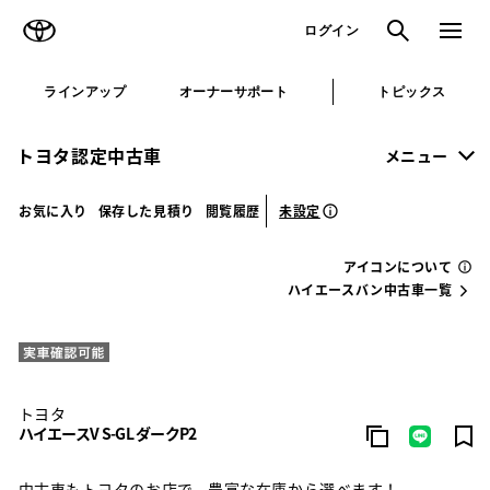
TOYOTA
検索
メニュ
ログイン
ラインアップ
オーナーサポート
トピックス
トヨタ認定中古車
メニュー
未設定
お気に入り
保存した見積り
閲覧履歴
アイコンについて
ハイエースバン中古車一覧
トヨタ
ハイエースV S-GL ダークP2
中古車もトヨタのお店で。豊富な在庫から選べます！