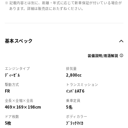
※ 記載内容とは別に、距離・年式に応じて新車保証が付いている場合が
あります。詳細は販売店におたずねください。
基本スペック
装備説明/用語解説
エンジンタイプ
排気量
ﾃﾞｨｰｾﾞﾙ
2,800cc
駆動方式
トランスミッション
FR
ｲﾝﾊﾟﾈAT6
全長×全幅×全高
乗車定員
469×169×198cm
5名
ドア枚数
ボディカラー
5枚
ﾌﾞﾗｯｸﾏｲｶ