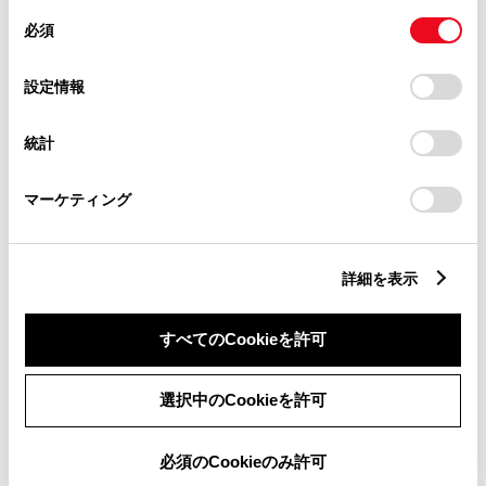
同
とCookie(クッキー)に同意したこととなります。
必須
意
の
「すべてのCookieを許可」をクリックすることで、お客様の
選
デバイスにすべてのCookie(クッキー)が保存されることに同
安全装置・運転サポート
設定情報
択
意したことになります。Cookie(クッキー)のオプトアウト、
設定の変更、同意を撤回したりするにあたっては、当社の
統計
「
Cookie（クッキー）情報の取り扱いについて
」をご覧くだ
さい。
サポカー
マーケティング
サポカーS
詳細を表示
衝突被害軽減ブレーキ
Toyota Safety Sense・Lexus Safety Systemのﾌﾟﾘｸﾗｯｼｭｾｰﾌﾃｨ
（対車両・歩行者）
すべてのCookieを許可
選択中のCookieを許可
車線逸脱警報
必須のCookieのみ許可
クルーズコントロール