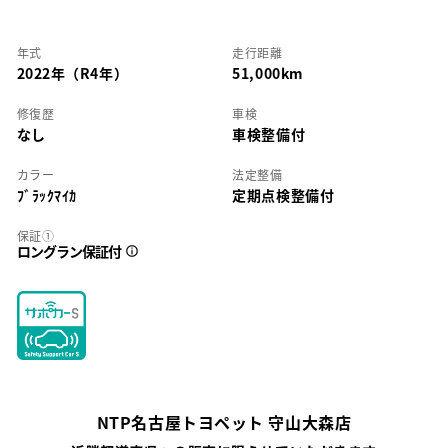
年式
走行距離
2022年（R4年）
51,000km
修復歴
車検
なし
車検整備付
カラー
法定整備
ﾌﾞﾗｯｸﾏｲｶ
定期点検整備付
保証①
ロングラン保証付
NTP名古屋トヨペット 守山大森店