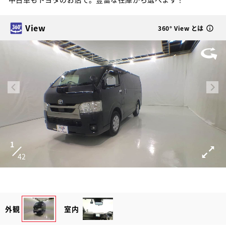
View
360° View とは
1
42
外観
室内