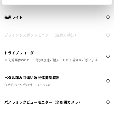
先進ライト
ブラインドスポットモニター（後側方検知）
ドライブレコーダー
※ 記録媒体(SDカード等)は別途ご購入いただく場合がございます
ペダル踏み間違い急発進抑制装置
ｲﾝﾃﾘｼﾞｪﾝﾄｸﾘｱﾗﾝｽｿﾅｰ・ｽﾏｰﾄｱｼｽﾄ
パノラミックビューモニター（全周囲カメラ）