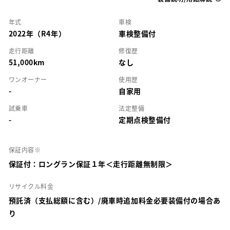
年式
車検
2022年（R4年）
車検整備付
走行距離
修復歴
51,000km
なし
ワンオーナー
使用歴
-
自家用
試乗車
法定整備
-
定期点検整備付
保証内容※
保証付：ロングラン保証１年＜走行距離無制限＞
リサイクル料金
預託済（支払総額に含む）/廃車時追加料金必要装備付の場合あ
り