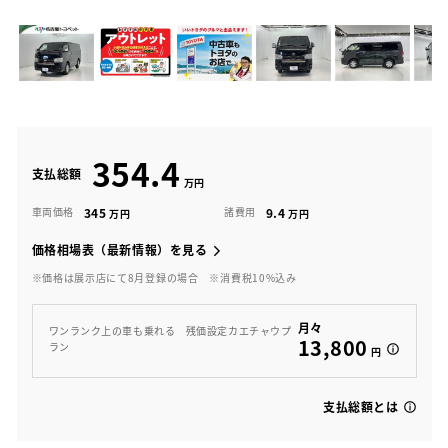
354.4
支払総額
345
9.4
車両価格
諸費用
価格相場表（最新情報）を見る
※価格は展示店にて8月登録の場合
※消費税10%込み
月々
ワンランク上の車も乗れる 残価設定カエチャウプ
13,800
ラン
円
支払総額とは