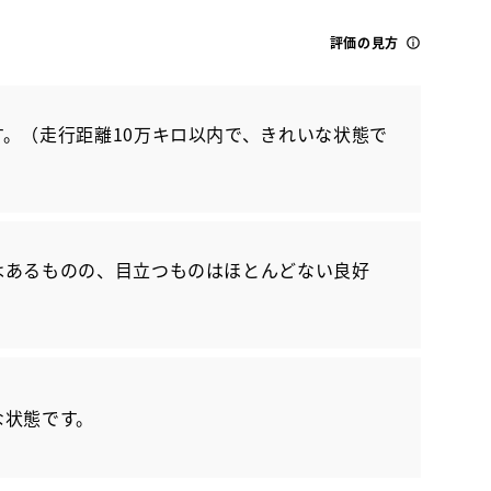
評価の見方
。（走行距離10万キロ以内で、きれいな状態で
トヨタ
はあるものの、目立つものはほとんどない良好
プリウス Z
な状態です。