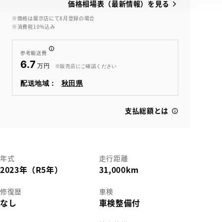
価格相場表（最新情報）を見る
※価格は展示店にて8月登録の場合
※消費税10%込み
View
参考輸送費
6.7
※販売店にご確認ください
配送地域：
秋田県
支払総額とは
年式
走行距離
2023年（R5年）
31,000km
修復歴
車検
なし
車検整備付