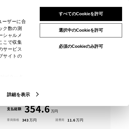
検索
メニュー
ログイン
すべてのCookieを許可
、ユーザーに合
ック数の測
選択中のCookieを許可
ーシャルメ
ここで収集
必須のCookieのみ許可
メニュー
のサービス
ブサイトの
域
未設定
ie(クッキ
アイコンについて
、設定の変
プリウス中古車一覧
扱いについ
詳細を表示
354.6
支払総額
343
11.6
車両価格
諸費用