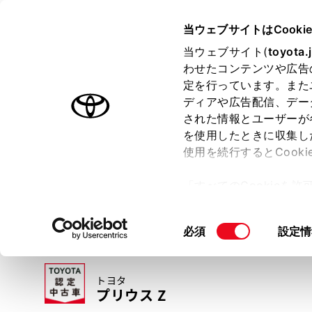
TOYOTA
当ウェブサイトはCooki
当ウェブサイト(
toyota.
わせたコンテンツや広告
ラインアップ
オーナーサポート
トピックス
定を行っています。また
ディアや広告配信、デー
トヨタ認定中古車
された情報とユーザーが
を使用したときに収集し
中古車を探す
トヨタ認定中古車の魅力
3つの買い方
使用を続行するとCook
「すべてのCookieを
ー)が保存されることに同
更、同意を撤回したりす
同
必須
設定情
て
」をご覧ください。
意
の
トヨタ
選
プリウス Z
択