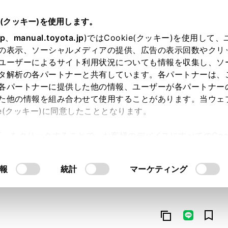
e(クッキー)を使用します。
jp
、
manual.toyota.jp
)ではCookie(クッキー)を使用して
の表示、ソーシャルメディアの提供、広告の表示回数やクリ
ユーザーによるサイト利用状況についても情報を収集し、ソ
タ解析の各パートナーと共有しています。各パートナーは、
各パートナーに提供した他の情報、ユーザーが各パートナー
た他の情報を組み合わせて使用することがあります。当ウェ
オンライン購入
お気に入り
保存した見積り
閲覧履歴
お住まいの地
ie(クッキー)に同意したこととなります。
許可」をクリックすることで、お客様のデバイスにすべてのCook
意したことになります。Cookie(クッキー)のオプトアウト
るにあたっては、当社の「
Cookie（クッキー）情報の取り
報
統計
マーケティング