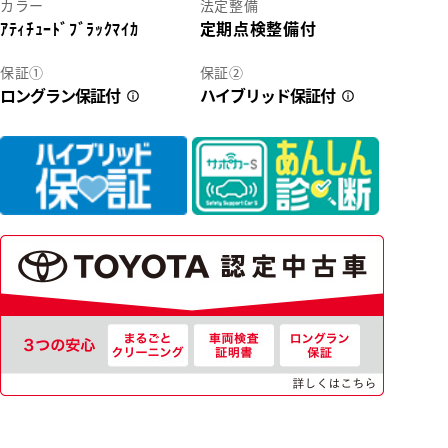
カラー
法定整備
ｱﾃｨﾁｭｰﾄﾞﾌﾞﾗｯｸﾏｲｶ
定期点検整備付
2
保証①
保証②
ロングラン保証付
ハイブリッド保証付
42