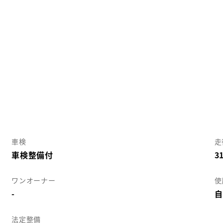
車検
走
車検整備付
3
ワンオーナー
使
-
自
法定整備