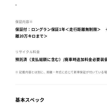
-
保証内容※
保証付：ロングラン保証1年＜走行距離無制限＞ 
離20万キロまで＞
リサイクル料金
預託済（支払総額に含む）/廃車時追加料金必要装
※ 記載内容とは別に、距離・年式に応じて新車保証が付いている
基本スペック