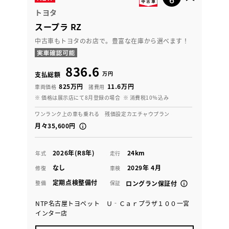
トヨタ
スープラ RZ
中古車もトヨタのお店で。豊富な在庫から選べます！
836.6
万円
支払総額
825万円
11.6万円
車両価格
諸費用
※ 価格は展示店にて8月登録の場合
※ 消費税10％込み
ワンランク上の車も乗れる 残価設定カエチャウプラン
月々35,600円
2026年(R8年)
24km
年式
走行
なし
2029年 4月
修復
車検
定期点検整備付
整備
保証
ロングラン保証付
NTP名古屋トヨペット Ｕ‐Ｃａｒプラザ１００一宮
インター店