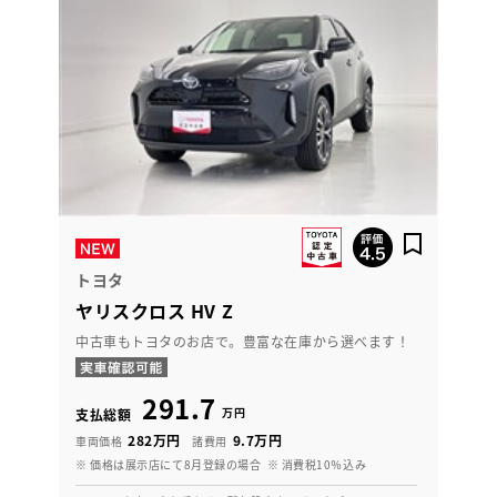
トヨタ
ヤリスクロス HV Z
中古車もトヨタのお店で。豊富な在庫から選べます！
291.7
万円
支払総額
282万円
9.7万円
車両価格
諸費用
※ 価格は展示店にて8月登録の場合
※ 消費税10％込み