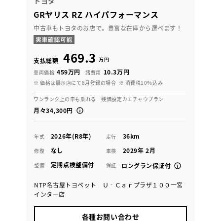
トヨタ
GRヤリス RZ ハイパフォーマンス
中古車もトヨタのお店で。豊富な在庫から選べます！
469.3
万円
支払総額
459万円
10.3万円
車両価格
諸費用
※ 価格は展示店にて8月登録の場合
※ 消費税10％込み
ワンランク上の車も乗れる 残価設定カエチャウプラン
月々34,300円
2026年(R8年)
36km
年式
走行
なし
2029年 2月
修復
車検
定期点検整備付
整備
保証
ロングラン保証付
NTP名古屋トヨペット Ｕ‐Ｃａｒプラザ１００一宮
インター店
各種お問い合わせ