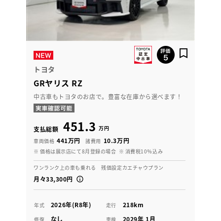
トヨタ
GRヤリス RZ
中古車もトヨタのお店で。豊富な在庫から選べます！
451.3
万円
支払総額
441万円
10.3万円
車両価格
諸費用
※ 価格は展示店にて8月登録の場合
※ 消費税10％込み
ワンランク上の車も乗れる 残価設定カエチャウプラン
月々33,300円
2026年(R8年)
218km
年式
走行
なし
2029年 1月
修復
車検