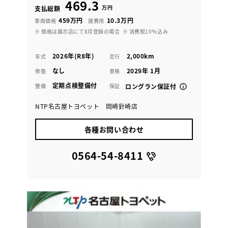
469.3
万円
支払総額
459万円
10.3万円
車両価格
諸費用
※ 価格は展示店にて8月登録の場合
※ 消費税10％込み
2026年(R8年)
2,000km
年式
走行
なし
2029年 1月
修復
車検
定期点検整備付
整備
保証
ロングラン保証付
NTP名古屋トヨペット 岡崎針崎店
各種お問い合わせ
0564-54-8411