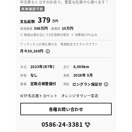
中古車もトヨタのお店で。豊富な在庫から選べます！
379
万円
支払総額
369万円
10万円
車両価格
諸費用
※ 価格は展示店にて8月登録の場合
※ 消費税10％込み
ワンランク上の車も乗れる 残価設定カエチャウプラン
月々30,100円
2025年(R7年)
8,000km
年式
走行
なし
2028年 5月
修復
車検
定期点検整備付
整備
保証
ロングラン保証付
NTP名古屋トヨペット オレンジタウン一宮店
各種お問い合わせ
0586-24-3381