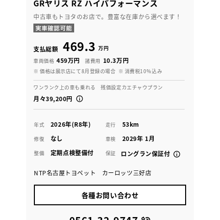
GRヤリス RZ ハイパフォーマンス
中古車もトヨタのお店で。豊富な在庫から選べます！
469.3
万円
支払総額
459万円
10.3万円
車両価格
諸費用
※ 価格は展示店にて8月登録の場合
※ 消費税10％込み
ワンランク上の車も乗れる 残価設定カエチャウプラン
月々39,200円
2026年(R8年)
53km
年式
走行
なし
2029年 1月
修復
車検
定期点検整備付
整備
保証
ロングラン保証付
NTP名古屋トヨペット カーロッツ三好店
各種お問い合わせ