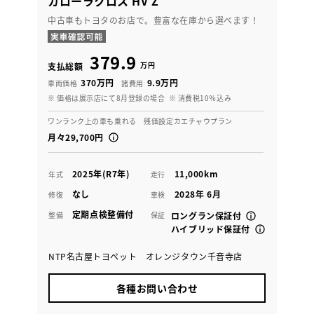
カローラクロス HV Z
中古車もトヨタのお店で。豊富な在庫から選べます！
379.9
万円
支払総額
370万円
9.9万円
車両価格
諸費用
※ 価格は展示店にて8月登録の場合
※ 消費税10％込み
ワンランク上の車も乗れる 残価設定カエチャウプラン
月々29,700円
2025年(R7年)
11,000km
年式
走行
なし
2028年 6月
修復
車検
定期点検整備付
整備
保証
ロングラン保証付
ハイブリッド保証付
NTP名古屋トヨペット オレンジタウン千音寺店
各種お問い合わせ