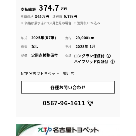
374.7
万円
支払総額
365万円
9.7万円
車両価格
諸費用
※ 価格は展示店にて8月登録の場合
※ 消費税10％込み
2025年(R7年)
29,000km
年式
走行
なし
2028年 1月
修復
車検
定期点検整備付
整備
保証
ロングラン保証付
ハイブリッド保証付
NTP名古屋トヨペット 蟹江店
各種お問い合わせ
0567-96-1611