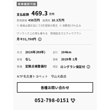
469.3
万円
支払総額
459万円
10.3万円
車両価格
諸費用
※ 価格は展示店にて8月登録の場合
※ 消費税10％込み
ワンランク上の車も乗れる 残価設定カエチャウプラン
月々31,700円
2026年(R8年)
104km
年式
走行
なし
2029年 1月
修復
車検
定期点検整備付
整備
保証
ロングラン保証付
NTP名古屋トヨペット 守山大森店
各種お問い合わせ
052-798-0151