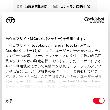
定期点検整備付
整備
保証
ロングラン保証付
NTP名古屋トヨペット 新城店
各種お問い合わせ
0536-23-5311
当ウェブサイトはCookie(クッキー)を使用します。
当ウェブサイト(
toyota.jp
、
manual.toyota.jp
)では
Cookie(クッキー)を使用して、ユーザーに合わせたコンテン
ツや広告の表示、ソーシャルメディアの提供、広告の表示回
数やクリック数の測定を行っています。またユーザーによる
サイト利用状況についても情報を収集し、ソーシャルメディ
アや広告配信、データ解析の各パートナーと共有していま
す。各パートナーは、ここで収集された情報とユーザーが各
パートナーに提供した他の情報、ユーザーが各パートナーの
サービスを使用したときに収集した他の情報を組み合わせて
使用することがあります。当ウェブサイトの使用を続行する
同
とCookie(クッキー)に同意したこととなります。
必須
意
の
「すべてのCookieを許可」をクリックすることで、お客様の