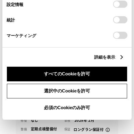
選
デバイスにすべてのCookie(クッキー)が保存されることに同
設定情報
択
意したことになります。Cookie(クッキー)のオプトアウト、
設定の変更、同意を撤回したりするにあたっては、当社の
統計
「
Cookie（クッキー）情報の取り扱いについて
」をご覧くだ
さい。
トヨタ
マーケティング
GRヤリス RZ
中古車もトヨタのお店で。豊富な在庫から選べます！
詳細を表示
451.3
万円
支払総額
441万円
10.3万円
車両価格
諸費用
すべてのCookieを許可
※ 価格は展示店にて8月登録の場合
※ 消費税10％込み
ワンランク上の車も乗れる 残価設定カエチャウプラン
選択中のCookieを許可
月々39,300円
必須のCookieのみ許可
2026年(R8年)
698km
年式
走行
なし
2029年 2月
修復
車検
定期点検整備付
整備
保証
ロングラン保証付