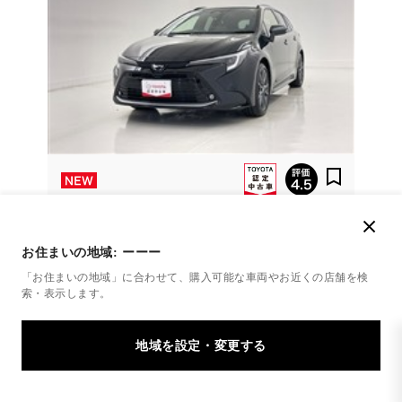
トヨタ
カローラツーリング HV WXB
お住まいの地域:
ーーー
中古車もトヨタのお店で。豊富な在庫から選べます！
「お住まいの地域」に合わせて、購入可能な車両やお近くの店舗を
検
索・表示します。
283.2
万円
支払総額
273万円
10.2万円
車両価格
諸費用
※ 価格は展示店にて8月登録の場合
※ 消費税10％込み
ワンランク上の車も乗れる 残価設定カエチャウプラン