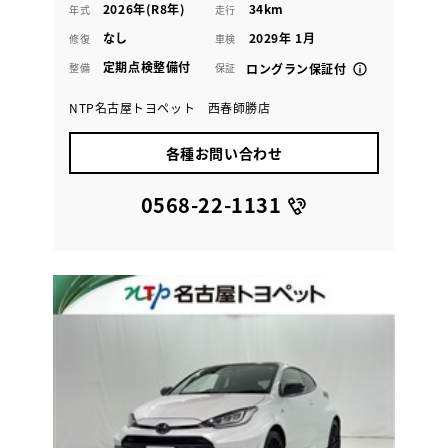
2026年(R8年)
34km
年式
走行
なし
2029年 1月
修復
車検
定期点検整備付
整備
保証
ロングラン保証付
NTP名古屋トヨペット 西春師勝店
各種お問い合わせ
0568-22-1131