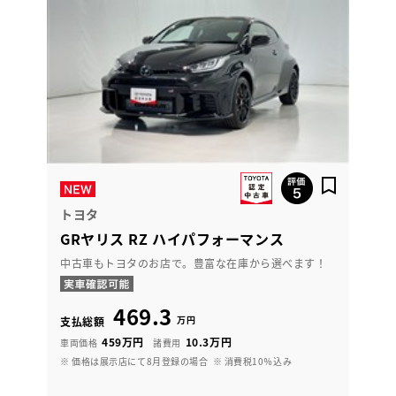
トヨタ
GRヤリス RZ ハイパフォーマンス
中古車もトヨタのお店で。豊富な在庫から選べます！
469.3
万円
支払総額
459万円
10.3万円
車両価格
諸費用
※ 価格は展示店にて8月登録の場合
※ 消費税10％込み