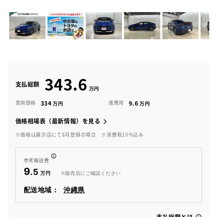
343.6
支払総額
334
9.6
車両価格
諸費用
価格相場表（最新情報）を見る
※価格は展示店にて8月登録の場合
※消費税10%込み
参考輸送費
9
.5
※販売店にご確認ください
配送地域：
沖縄県
支払総額とは