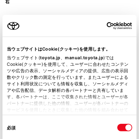
右
装備・仕様
当ウェブサイトはCookie(クッキー)を使用します。
当ウェブサイト(
toyota.jp
、
manual.toyota.jp
)では
装備説明/用語解説
Cookie(クッキー)を使用して、ユーザーに合わせたコンテン
ツや広告の表示、ソーシャルメディアの提供、広告の表示回
数やクリック数の測定を行っています。またユーザーによる
基本装備
サイト利用状況についても情報を収集し、ソーシャルメディ
アや広告配信、データ解析の各パートナーと共有していま
す。各パートナーは、ここで収集された情報とユーザーが各
パートナーに提供した他の情報、ユーザーが各パートナーの
パワステ
サービスを使用したときに収集した他の情報を組み合わせて
使用することがあります。当ウェブサイトの使用を続行する
同
とCookie(クッキー)に同意したこととなります。
パワーウィンドウ
必須
意
の
「すべてのCookieを許可」をクリックすることで、お客様の