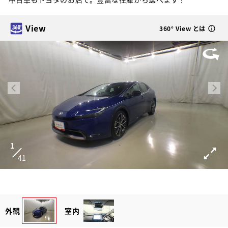
View
360° View とは
1
41
外観
室内