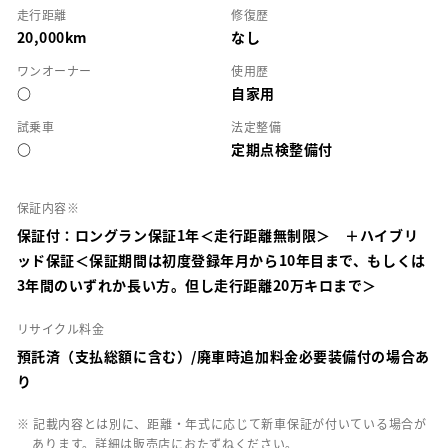
走行距離
修復歴
20,000km
なし
ワンオーナー
使用歴
○
自家用
試乗車
法定整備
○
定期点検整備付
保証内容※
保証付：ロングラン保証1年＜走行距離無制限＞ ＋ハイブリ
ッド保証＜保証期間は初度登録年月から10年目まで、もしくは
3年間のいずれか長い方。但し走行距離20万キロまで＞
リサイクル料金
預託済（支払総額に含む）/廃車時追加料金必要装備付の場合あ
り
※ 記載内容とは別に、距離・年式に応じて新車保証が付いている場合が
あります。詳細は販売店におたずねください。