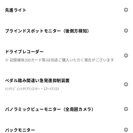
先進ライト
ブラインドスポットモニター（後側方検知）
ドライブレコーダー
※ 記録媒体(SDカード等)は別途ご購入いただく場合がございます
ペダル踏み間違い急発進抑制装置
ｲﾝﾃﾘｼﾞｪﾝﾄｸﾘｱﾗﾝｽｿﾅｰ・ｽﾏｰﾄｱｼｽﾄ
パノラミックビューモニター（全周囲カメラ）
バックモニター