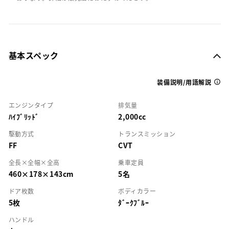
基本スペック
装備説明/用語解説
エンジンタイプ
排気量
ﾊｲﾌﾞﾘｯﾄﾞ
2,000cc
駆動方式
トランスミッション
FF
CVT
全長×全幅×全高
乗車定員
460×178×143cm
5名
ドア枚数
ボディカラー
5枚
ﾀﾞｰｸﾌﾞﾙｰ
ハンドル