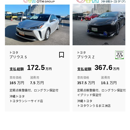
トヨタ
トヨタ
プリウス S
プリウス Z
172.5
367.6
支払総額
万円
支払総額
万円
車両価格
諸費用
車両価格
諸費用
万円
万円
万円
万円
165
7.5
357.5
10.1
定期点検整備付、ロングラン保証付
定期点検整備付、ロングラン保証付、
イブリッド保証付
沖縄トヨタ
トヨタウンシーサイド店
沖縄トヨタ
トヨタウンうるま江洲店