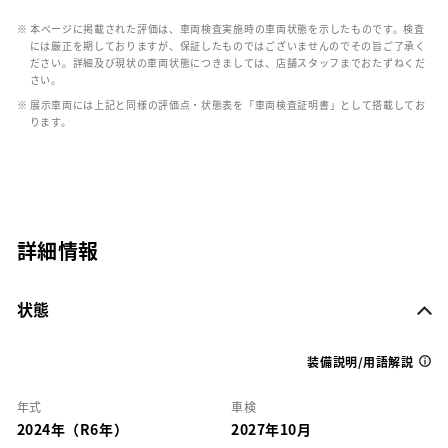
※ 本ページに掲載された評価は、車両検査実施時の車両状態を示したものです。検査
には厳正を期しておりますが、保証したものではございませんのでその旨ご了承く
ださい。詳細及び現状の車両状態につきましては、店舗スタッフまでおたずねくだ
さい。
※ 展示車両には上記と同様の評価点・状態表を「車両検査証明書」として搭載してお
ります。
詳細情報
状態
装備説明/用語解説
年式
車検
2024年（R6年）
2027年10月