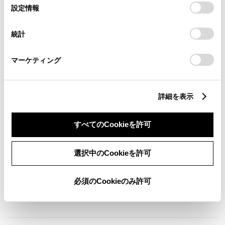
選
デバイスにすべてのCookie(クッキー)が保存されることに同
設定情報
ABS
択
意したことになります。Cookie(クッキー)のオプトアウト、
設定の変更、同意を撤回したりするにあたっては、当社の
統計
「
Cookie（クッキー）情報の取り扱いについて
」をご覧くだ
さい。
横滑防止装置
マーケティング
キーレス
詳細を表示
：ｽﾏｰﾄｷ-
すべてのCookieを許可
リモコンスターター
選択中のCookieを許可
ETC
必須のCookieのみ許可
※ セットアップ費用は別途申し受けます