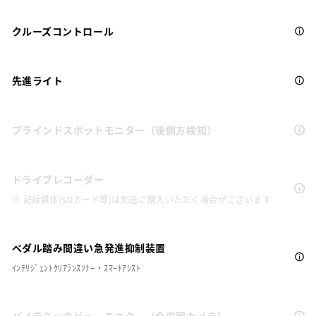
クルーズコントロール
先進ライト
ブラインドスポットモニター（後側方検知）
ドライブレコーダー
※ 記録媒体(SDカード等)は別途ご購入いただく場合がございます
ペダル踏み間違い急発進抑制装置
ｲﾝﾃﾘｼﾞｪﾝﾄｸﾘｱﾗﾝｽｿﾅｰ・ｽﾏｰﾄｱｼｽﾄ
パノラミックビューモニター（全周囲カメラ）