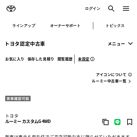
TOYOTA
検索
メニュ
ログイン
ラインアップ
オーナーサポート
トピックス
トヨタ認定中古車
メニュー
未設定
お気に入り
保存した見積り
閲覧履歴
アイコンについて
ルーミー中古車一覧
トヨタ
ルーミー カスタムG 4WD
販売は東北６県在住でご来店可能な方に限らせていただきます