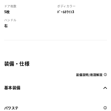
ドア枚数
ボディカラー
5枚
ﾊﾟｰﾙﾎﾜｲﾄ3
ハンドル
右
装備・仕様
装備説明/用語解説
基本装備
パワステ