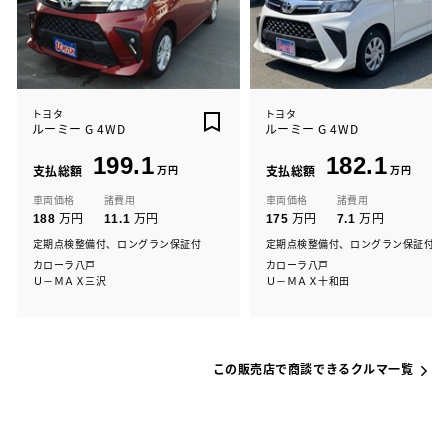
トヨタ
トヨタ
ルーミー G 4WD
ルーミー G 4WD
199.1
182.1
支払総額
万円
支払総額
万円
車両価格
諸費用
車両価格
諸費用
万円
万円
万円
万円
188
11.1
175
7.1
定期点検整備付、ロングラン保証付
定期点検整備付、ロングラン保証付
カローラ八戸
カローラ八戸
Ｕ－ＭＡＸ三沢
Ｕ－ＭＡＸ十和田
この販売店で商談できるクルマ一覧