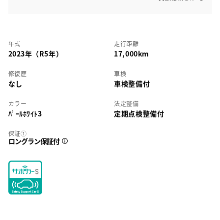
年式
走行距離
2023年（R5年）
17,000km
修復歴
車検
なし
車検整備付
カラー
法定整備
ﾊﾟｰﾙﾎﾜｲﾄ3
定期点検整備付
保証①
ロングラン保証付