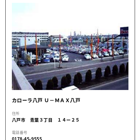
カローラ八戸 Ｕ－ＭＡＸ八戸
住所
八戸市 青葉３丁目 １４ー２５
電話番号
0178-45-9555