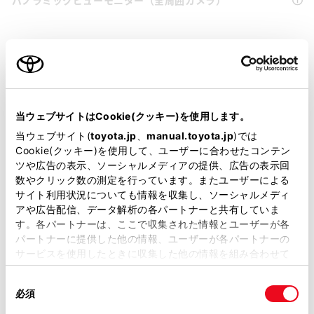
バックモニター
エアバッグ
当ウェブサイトはCookie(クッキー)を使用します。
当ウェブサイト(
toyota.jp
、
manual.toyota.jp
)では
※ グレードによって予防安全装置の設定が異なる場合があります。
Cookie(クッキー)を使用して、ユーザーに合わせたコンテン
※ グレードや予防安全装置の設定によって同じ車種でも安全運転サポー
ツや広告の表示、ソーシャルメディアの提供、広告の表示回
ト車の区分が異なる場合があります。
数やクリック数の測定を行っています。またユーザーによる
サイト利用状況についても情報を収集し、ソーシャルメディ
※ 予防安全装置の各機能の作動には、速度や対象物等の条件がありま
アや広告配信、データ解析の各パートナーと共有していま
す。また、道路状況、車両状態、天候等により作動しない場合があり
す。各パートナーは、ここで収集された情報とユーザーが各
ます。詳しくは、販売店スタッフにおたずねください。
パートナーに提供した他の情報、ユーザーが各パートナーの
※ 予防安全装置はドライバーの安全運転を支援するためのものです。機
サービスを使用したときに収集した他の情報を組み合わせて
能を過信せず、安全運転を心掛けてください。
使用することがあります。当ウェブサイトの使用を続行する
同
とCookie(クッキー)に同意したこととなります。
必須
意
の
「すべてのCookieを許可」をクリックすることで、お客様の