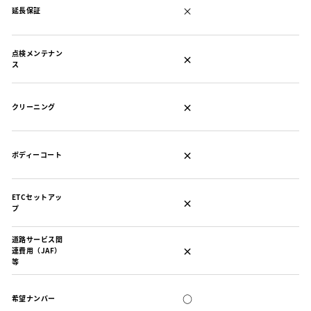
×
延長保証
点検メンテナン
×
ス
×
クリーニング
×
ボディーコート
ETCセットアッ
×
プ
道路サービス関
×
連費用（JAF）
等
○
希望ナンバー