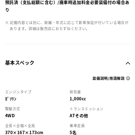
預託済（支払総額に含む）/廃車時追加料金必要装備付の場合あ
り
※ 記載内容とは別に、距離・年式に応じて新車保証が付いている場合が
あります。詳細は販売店におたずねください。
基本スペック
装備説明/用語解説
エンジンタイプ
排気量
ｶﾞｿﾘﾝ
1,000cc
駆動方式
トランスミッション
4WD
ATその他
全長×全幅×全高
乗車定員
370×167×173cm
5名