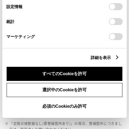
選
デバイスにすべてのCookie(クッキー)が保存されることに同
設定情報
外装
択
意したことになります。Cookie(クッキー)のオプトアウト、
設定の変更、同意を撤回したりするにあたっては、当社の
統計
「
Cookie（クッキー）情報の取り扱いについて
」をご覧くだ
内装
さい。
マーケティング
ナビ・オーディオ
詳細を表示
その他
すべてのCookieを許可
選択中のCookieを許可
店舗管理ナンバー【321023566518】
車台番号（下3桁）【303】
必須のCookieのみ許可
※ 支払総額には、車両価格の他、保険料、税金、登録などに伴う費用な
ど、購入の際に必要な全ての費用が含まれております。
※ 「定期点検整備なし(要整備箇所あり)」の場合、整備箇所につきまし