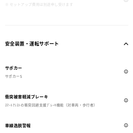
※ セットアップ費用は別途申し受けます
安全装置・運転サポート
サポカー
サポカーS
衝突被害軽減ブレーキ
ｽﾏｰﾄｱｼｽﾄの衝突回避支援ﾌﾞﾚｰｷ機能（対車両・歩行者）
車線逸脱警報