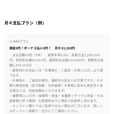
月々支払プラン（例）
U-MAXプラン
頭金0円！ボーナス払い0円！ 月々33,100円
・支払回数60回（5年）、実質年率5.9%、割賦元金2,080,000
円、初回支払額34,593円、最終回支払額520,000円、割賦支払総
額2,474,393円
・最終回のお支払いは「お乗換え・ご返却・お買い上げ」より選
べます。
・お乗換え・ご返却の場合、最終月の支払いは不要ですが、その
際の車両状態（走行距離・内外装等）が事前に定めた規定外であ
る場合には、別途差額をいただきます。
・諸費用11.1万円（保険料・税金・自動車リサイクル料金・その
他登録に伴う費用）を登録時までに現金で別途申し受けます。
・オンライン購入ではご利用できない場合がございます。詳しく
はオンライン見積り・注文にてご確認ください。