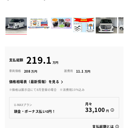
219.1
支払総額
208
11.1
車両価格
諸費用
価格相場表（最新情報）を見る
※価格は展示店にて8月登録の場合
※消費税10%込み
月々
U-MAXプラン
33,100
円
頭金・ボーナス払い0円！
支払総額とは