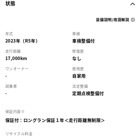
状態
装備説明/用語解説
年式
車検
2023年（R5年）
車検整備付
走行距離
修復歴
17,000km
なし
ワンオーナー
使用歴
-
自家用
試乗車
法定整備
-
定期点検整備付
保証内容※
保証付：ロングラン保証１年＜走行距離無制限＞
リサイクル料金